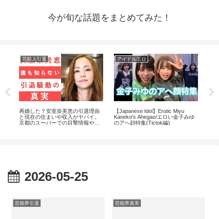
今が旬な話題をまとめてみた！
芸能人引退
アイドルエロ
ア
イド
再婚した？安室奈美恵の引退理由
【Japanese Idol】Erotic Miyu
【
が全
と現在の住まいや収入がヤバイ。
Kaneko's Ahegao/エロい金子みゆ
一
京都のスーパーでの目撃情報や西
のアへ顔特集(Tictok編)
子
茂弘との関係は？
驚
2026-05-25
芸能界引退
芸能界真実