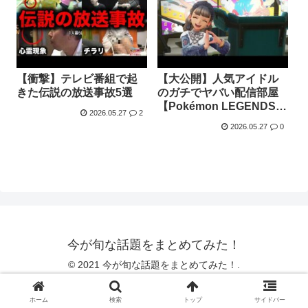
【衝撃】テレビ番組で起
【大公開】人気アイドル
きた伝説の放送事故5選
のガチでヤバい配信部屋
【Pokémon LEGENDS
2026.05.27
2
Z-A】
2026.05.27
0
今が旬な話題をまとめてみた！
© 2021 今が旬な話題をまとめてみた！.
ホーム
検索
トップ
サイドバー