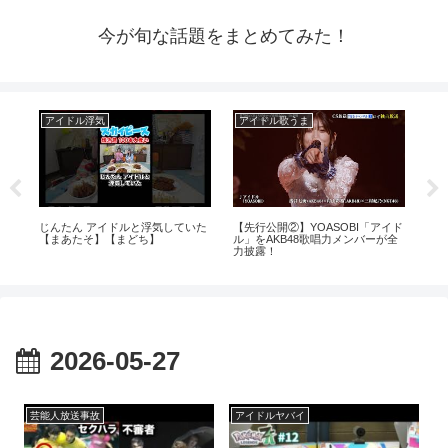
今が旬な話題をまとめてみた！
アイドル浮気
アイドル歌うま
ア
！
じんたん アイドルと浮気していた
【先行公開②】YOASOBI「アイド
【
【まあたそ】【まどち】
ル」をAKB48歌唱力メンバーが全
ΛV
力披露！
2026-05-27
芸能人放送事故
アイドルヤバイ