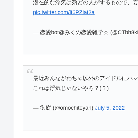
潜在的な浮気は殆どの人がするもので、
pic.twitter.com/lt6PZiat2a
— 恋愛bot@みくの恋愛雑学☆ (@CTbh8kM
最近みんながわちゃ以外のアイドルにハマ
これは浮気じゃないやろ？(？)
— 御餅 (@omochiteyan)
July 5, 2022