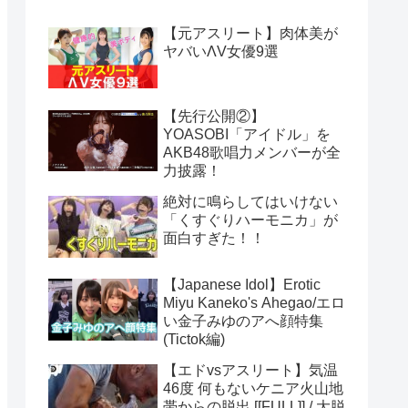
【元アスリート】肉体美が
ヤバいΛV女優9選
【先行公開②】
YOASOBI「アイドル」を
AKB48歌唱力メンバーが全
力披露！
絶対に鳴らしてはいけない
「くすぐりハーモニカ」が
面白すぎた！！
【Japanese Idol】Erotic
Miyu Kaneko's Ahegao/エロ
い金子みゆのアへ顔特集
(Tictok編)
【エドvsアスリート】気温
46度 何もないケニア火山地
帯からの脱出 [[FULL]] / 大脱