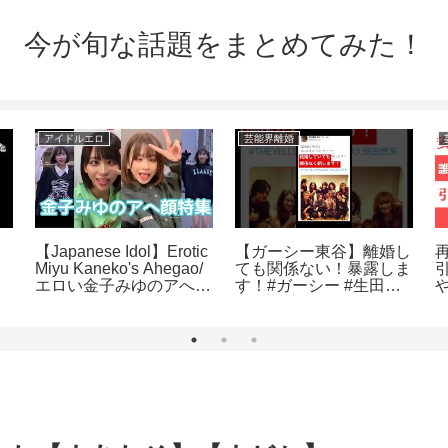
今が旬な話題をまとめてみた！
アイドルエロ
芸能界離婚
ル
【Japanese Idol】Erotic
【ガーシー東谷】離婚し
帆
Miyu Kaneko's Ahegao/
ても関係ない！暴露しま
エロい金子みゆのアへ顔
す！#ガーシー #生田斗
特集(Tictok編)
真#三浦翔平