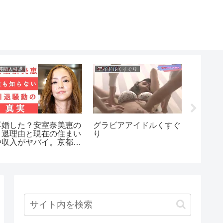
芸能人引退
アイドルくすぐり
アイドル引
再婚した？安室奈美恵の
グラビアアイドルくすぐ
【驚愕
引退理由と現在の住まい
り
の現在
や収入がヤバイ。京都の
アイド
スーパーでの目撃情報や
さかの
西茂弘との関係は？
に驚き