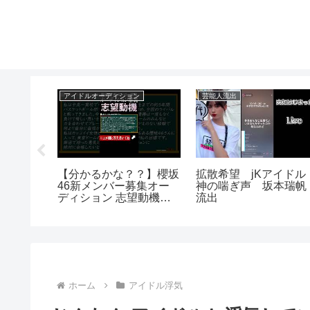
アイドルオーディション
芸能人流出
岐いち
【分かるかな？？】櫻坂
拡散希望 jKアイド
宝映像、
46新メンバー募集オー
神の喘ぎ声 坂本瑞
田大、立
ディション 志望動機の
流出
具体例 #shorts
ホーム
アイドル浮気