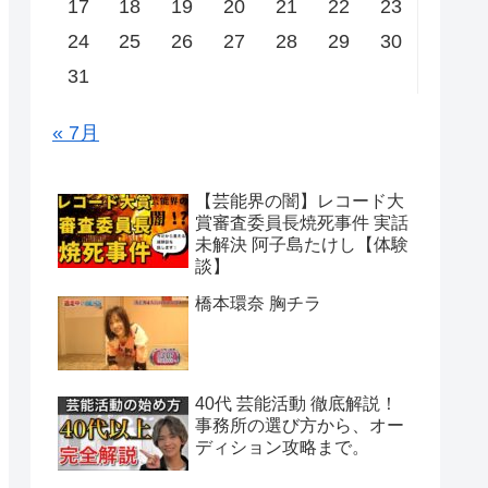
17
18
19
20
21
22
23
24
25
26
27
28
29
30
31
« 7月
【芸能界の闇】レコード大
賞審査委員長焼死事件 実話
未解決 阿子島たけし【体験
談】
橋本環奈 胸チラ
40代 芸能活動 徹底解説！
事務所の選び方から、オー
ディション攻略まで。