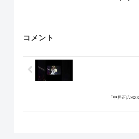
...関連ツイート
コメント
「中居正広90