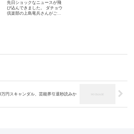
内オス. 【芸能界の闇】北乃
先日ショックなニュースが飛
きいのZ.....関連ツイート
び込んできました。 ダチョウ
倶楽部の上島竜兵さんがご逝
去されたというもので、原因
は定かでは ...関連ツイート
00万円スキャンダル、芸能界引退秒読みか