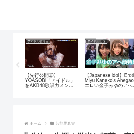
アイドル歌うま
アイドルエロ
】肉体美
【先行公開②】
【Japanese Idol】Erot
9選
YOASOBI「アイドル」
Miyu Kaneko's Ahegao
をAKB48歌唱力メンバ
エロい金子みゆのアへ
ーが全力披露！
特集(Tictok編)
ホーム
芸能界真実