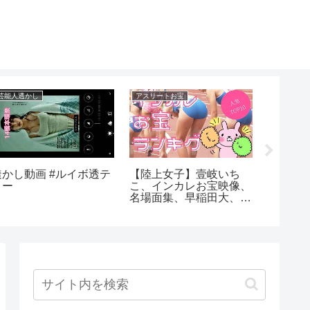
芸能人透かし
アスリートお宝
アイドルく
透かし動画 #ルイボ透テ
【陸上女子】壹岐いち
グラビ
ィー
こ、インカレお宝映像、
り
名場面集、早稲田大、立
命館