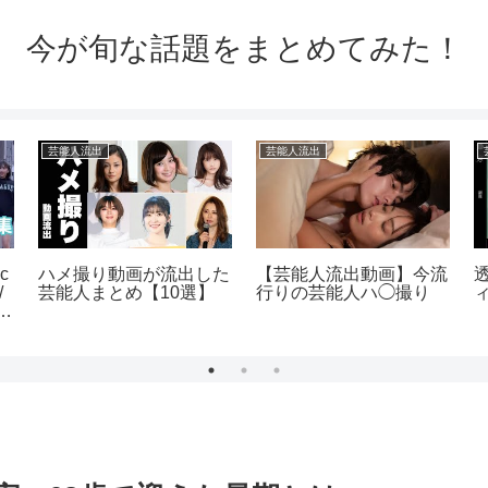
今が旬な話題をまとめてみた！
芸能人流出
芸能人流出
ic
ハメ撮り動画が流出した
【芸能人流出動画】今流
/
芸能人まとめ【10選】
行りの芸能人ハ◯撮り
顔