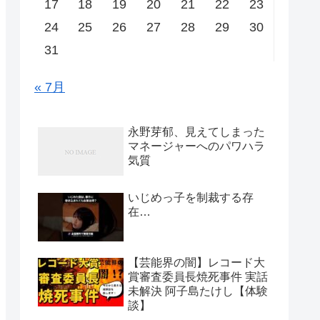
17
18
19
20
21
22
23
24
25
26
27
28
29
30
31
« 7月
永野芽郁、見えてしまった
マネージャーへのパワハラ
気質
いじめっ子を制裁する存
在…
【芸能界の闇】レコード大
賞審査委員長焼死事件 実話
未解決 阿子島たけし【体験
談】