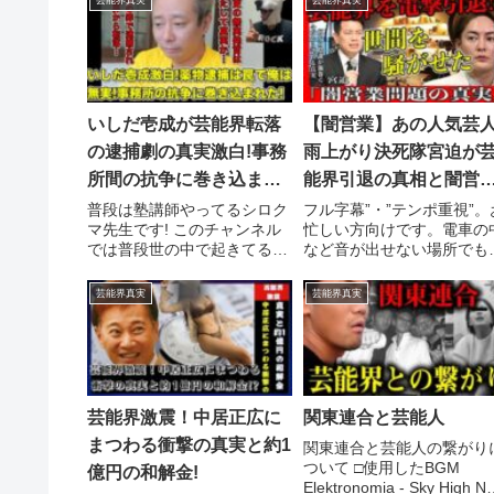
芸能界真実
芸能界真実
いしだ壱成が芸能界転落
【闇営業】あの人気芸
の逮捕劇の真実激白!事務
雨上がり決死隊宮迫が
所間の抗争に巻き込まれ
能界引退の真相と闇営
無実だった…!【離婚・植
問題の真実に迫る【三
普段は塾講師やってるシロク
フル字幕”・”テンポ重視”。
マ先生です! このチャンネル
忙しい方向けです。電車の
毛・石田純一・うつ病・
優太/青汁王子/切り抜き/
では普段世の中で起きてる思
など音が出せない場所でも
俳優・ドラマ・薬・加藤
宮迫】
わずヤバっと言いたくなるニ
視聴可能です。 ①三崎優太
浩次】
ュースを解説し ...関連ツイー
【青汁王子】の ...関連ツイ
芸能界真実
芸能界真実
ト
ト
芸能界激震！中居正広に
関東連合と芸能人
まつわる衝撃の真実と約1
関東連合と芸能人の繋がり
ついて □使用したBGM
億円の和解金!
Elektronomia - Sky High N