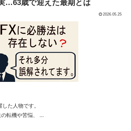
実…63歳で迎えた最期とは
2026.05.25
躍した人物です。
転機や苦悩、 ...