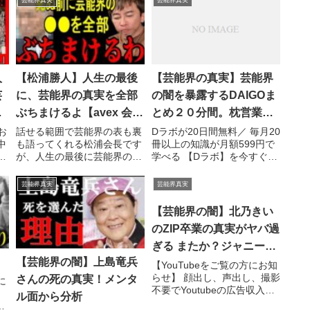
芸能界真実
芸能界真実
人
【松浦勝人】人生の最後
【芸能界の真実】芸能界
芸
に、芸能界の真実を全部
の闇を暴露するDAIGOま
業
ぶちまけるよ【avex 会長
とめ２０分間。枕営業・
崎
松浦会長 max matsuura
ヤクザと芸能事務所の関
お
話せる範囲で芸能界の表も裏
Dラボが20日間無料／ 毎月20
中
も語ってくれる松浦会長です
冊以上の知識が月額599円で
バーニング 周防郁雄 切り
係・報道の闇などが暴か
ご
が、人生の最後に芸能界のド
学べる 【Dラボ】を今すぐ無
抜き】
れない理由は、簡単にわ
ン・バーニング 周防郁雄さん
料体験→ ...関連ツイート
かります【島田紳
ー
の事など 芸能 ...関連ツイー
芸能界真実
芸能界真実
ト
助/DaiGo/切り抜き/反
【芸能界の闇】北乃きい
社】
のZIP卒業の真実がヤバ過
ぎる またか？ジャニーズ
【芸能界の闇】上島竜兵
サイドからの圧力【衝
【YouTubeをご覧の方にお知
らせ】 顔出し、声出し、撮影
さんの死の真実！メンタ
撃】赤西との事が原因な
に
不要でYoutubeの広告収入を
ル面から分析
のか！？
得る方法 ⇒ 【※チャンネル
CS