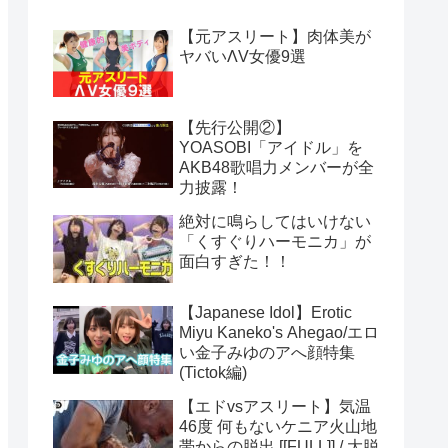
【元アスリート】肉体美が
ヤバいΛV女優9選
【先行公開②】
YOASOBI「アイドル」を
AKB48歌唱力メンバーが全
力披露！
絶対に鳴らしてはいけない
「くすぐりハーモニカ」が
面白すぎた！！
【Japanese Idol】Erotic
Miyu Kaneko's Ahegao/エロ
い金子みゆのアへ顔特集
(Tictok編)
【エドvsアスリート】気温
46度 何もないケニア火山地
帯からの脱出 [[FULL]] / 大脱