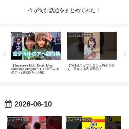
今が旬な話題をまとめてみた！
アイドルエロ
アイドルブラチラ
ア
係
【Japanese Idol】Erotic Miyu
【TikTokライブ】美少女胸チラ見
【
#生
Kaneko's Ahegao/エロい金子みゆ
え！見せてる乳首配信！
のアへ顔特集(Tictok編)
2026-06-10
アスリート喧嘩
アスリートヤバイ