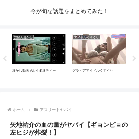
今が旬な話題をまとめてみた！
芸能人透かし
アイドルくすぐり
ア
いた
透かし動画 #ルイボ透ティー
グラビアアイドルくすぐり
【分
バー
の具体
ホーム
アスリートヤバイ
矢地祐介の血の量がヤバイ【ギョンピョの
左ヒジが炸裂！】