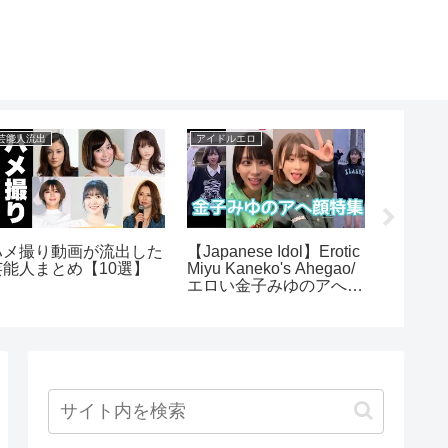
芸能人流出
アイドルエロ
アイドル歌
ハメ撮り動画が流出した
【Japanese Idol】Erotic
【先行
芸能人まとめ【10選】
Miyu Kaneko's Ahegao/
YOAS
エロい金子みゆのアへ顔
をAKB
特集(Tictok編)
ーが全