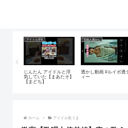
アイドル浮気
芸能人透かし
画】今流
じんたん アイドルと浮
透かし動画 #ルイボ透
◯撮り
気していた【まあたそ】
ィー
【まどち】
ホーム
アイドル歌うま