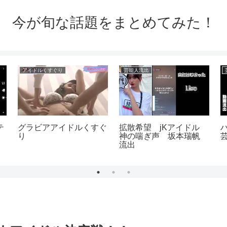
今が旬な話題をまとめてみた！
アイドルくすぐり
芸能人流出
テ
グラビアアイドルくすぐ
拡散希望 jKアイドル
り
神の喘ぎ声 坂本瑞帆
流出