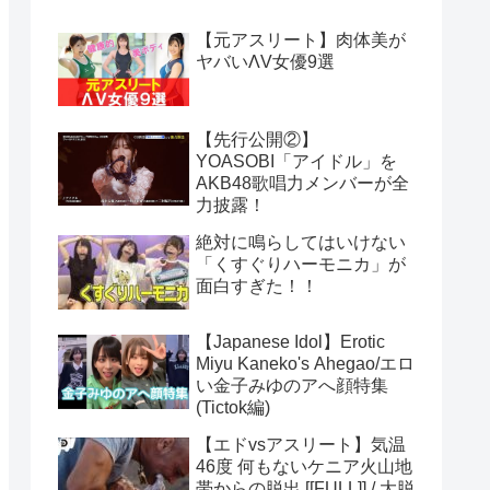
【元アスリート】肉体美が
ヤバいΛV女優9選
【先行公開②】
YOASOBI「アイドル」を
AKB48歌唱力メンバーが全
力披露！
絶対に鳴らしてはいけない
「くすぐりハーモニカ」が
面白すぎた！！
【Japanese Idol】Erotic
Miyu Kaneko's Ahegao/エロ
い金子みゆのアへ顔特集
(Tictok編)
【エドvsアスリート】気温
46度 何もないケニア火山地
帯からの脱出 [[FULL]] / 大脱