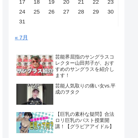
17
18
19
20
21
22
23
24
25
26
27
28
29
30
31
« 7月
芸能界屈指のサングラスコ
レクター山田邦子が、おす
すめのサングラスを紹介し
ます！
芸能人気取りの痛い女vs.平
成のヲタク
【巨乳の素朴な疑問】合法
ロリ巨乳のバスト授業開
講！【グラビアアイドル】