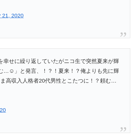
 21, 2020
想を幸せに繰り返していたがニコ生で突然夏来が輝
む…☺️」と発言、！？！夏来！？俺よりも先に輝
ま高収入人格者20代男性とこたつに！？頼む…
020