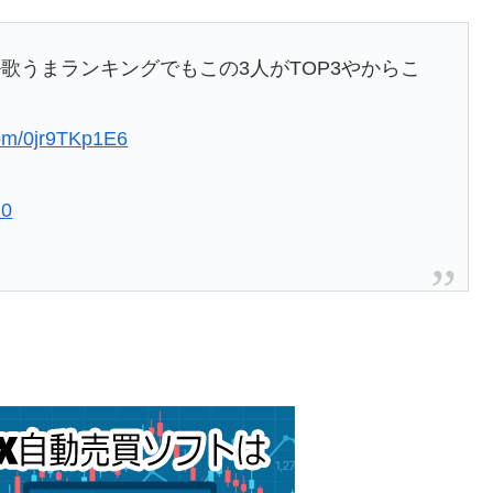
歌うまランキングでもこの3人がTOP3やからこ
.com/0jr9TKp1E6
20