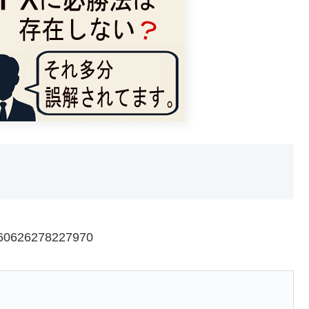
1960626278227970