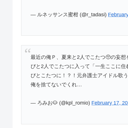
— ルネッサンス蜜柑 (@r_tadasi)
February
最近の俺Ｐ、夏来と2人でこたつ🥺の妄
ぴと2人でこたつに入って「一生ここに住
ぴとこたつに！？！元弁護士アイドル歌う
俺を捨てないでくれ…
— ろみお🐶 (@kpl_romio)
February 17, 2