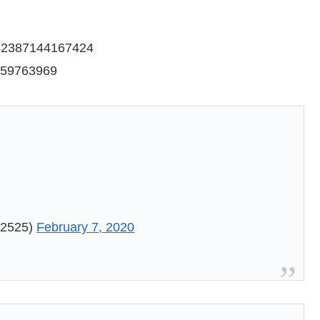
9242387144167424
7159763969
2525)
February 7, 2020