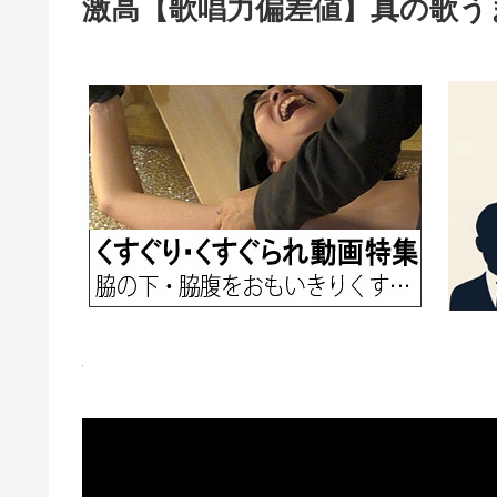
激高【歌唱力偏差値】真の歌う