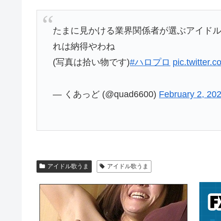
たまに見かける業界関係者が選ぶアイドル
れは納得やわね
(写真は拾い物です)
#ハロプロ
pic.twitter
— くあっど (@quad6600)
February 2, 20
アイドル歌うま
アイドル歌うま