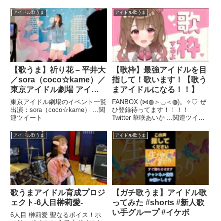
い！！ 過去大好評だった ...関連
ント一覧 ...関連ツイート
ツイート
アイドル歌うま
アイドル歌うま
【歌うま】祈り花 – 平井大
【歌枠】最強アイドルを目
／sora（coco☆kame）／
指して！歌います！【歌う
東京アイドル劇場 アイゲ
まアイドルになる！！】
キ（2023年2月5日）【ソ
東京アイドル劇場のイベント一覧
FANBOX (⋈◍＞◡＜◍)。✧♡ ぜ
ロスペ】
出演：sora（coco☆kame） ...関
ひ登録待ってます！！！！
連ツイート
Twitter 華咲あいか ...関連ツイー
ト
アイドル歌うま
アイドル歌うま
歌うまアイドル育成プロジ
【ガチ歌うま】アイドル歌
ェクト-6人目榊莉愛-
ってみた #shorts #新人歌
い手グループ #イケボ
6人目 榊莉愛 聖なるボイス！ホ