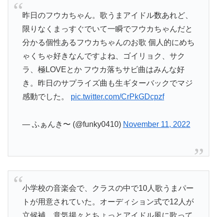
昨日のフウカちゃん。歌うまアイドル数あれど、
限りなくまっすぐでいて一瞬でフウカちゃんだと
分かる個性あるフウカちゃんのお歌 個人的にめち
ゃくちゃ好きなんですよね、ゴイリョク、サク
ラ、極LOVEとか フウカ落ちサビ曲はみんな好
き。昨日のサプライズ曲も生ギターバックでマジ
感動でした。
pic.twitter.com/CrPkGDcpzf
— ふぁんき〜 (@funky0410)
November 11, 2022
小学校の音楽会で、クラスの中で10人歌うまパー
トが用意されていた。オーディション式で12人が
立候補。意気揚々とちょっとアイドル風に歌って