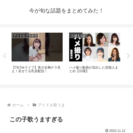
今が旬な話題をまとめてみた！
アイドルブラチラ
芸能人流出
芸
【TikTokライブ】美少女胸チラ見
ハメ撮り動画が流出した芸能人ま
【
みゆ
え！見せてる乳首配信！
とめ【10選】
能
ホーム
アイドル歌うま
この子歌うますぎる
2022.11.12