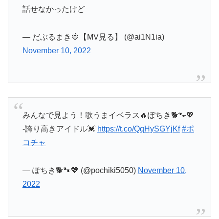
話せなかったけど
— だぶるまき🍓【MV見る】 (@ai1N1ia)
November 10, 2022
みんなで見よう！歌うまイベラス🔥ぽちき🐕🐾💖
-誇り高きアイドル💓
https://t.co/QqHySGYjKf
#ポ
コチャ
— ぽちき🐕🐾💖 (@pochiki5050)
November 10,
2022