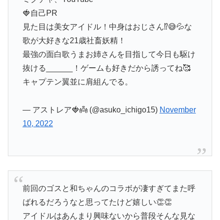
🍓自己PR
見た目は美女アイドル！中身はおじさん⁉️😅💦な
歌が大好きな21歳社畜妖精！
最強の面白歌うまお姉さんを目指して今日も駆け
抜ける______！ゲームも好きだから誘ってね🥰
キャプテン翼並に肩組んでる。
— アストレア🍓👼 (@asuko_ichigo15)
November
10, 2022
前回のゴスと和ちゃんのコラボが凄すぎてまた呼
ばれるだろうなと思ってたけど嬉しい👏👏
アイドルはあんまり興味ないから普段そんな見な