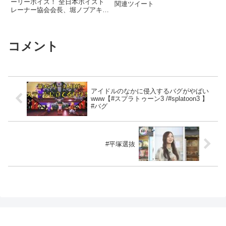
ーリーボイス！ 全日本ボイスト
関連ツイート
レーナー協会会長、堀ノブアキ
（） 満を ...関連ツイート
コメント
アイドルのなかに侵入するバグがやばい
www【#スプラトゥーン3 /#splatoon3 】
#バグ
#平塚選抜