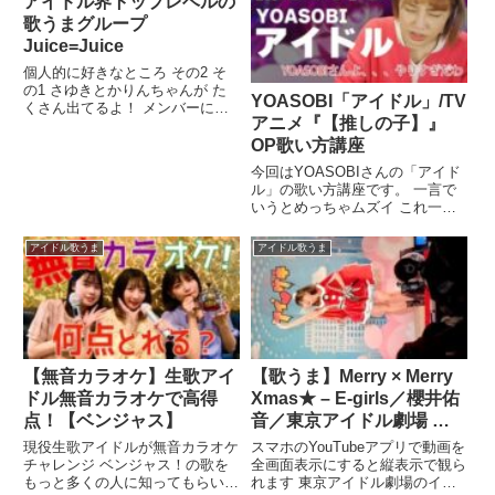
アイドル界トップレベルの
歌うまグループ
Juice=Juice
個人的に好きなところ その2 そ
の1 さゆきとかりんちゃんが た
YOASOBI「アイドル」/TV
くさん出てるよ！ メンバーに偏
アニメ『【推しの子】』
りあります。今回は圧倒的植村あ
かり回になっ ...関連ツイート
OP歌い方講座
今回はYOASOBIさんの「アイド
ル」の歌い方講座です。 一言で
いうとめっちゃムズイ これ一曲
まるっと歌えたらマジ推せる ...
関連ツイート
アイドル歌うま
アイドル歌うま
【無音カラオケ】生歌アイ
【歌うま】Merry × Merry
ドル無音カラオケで高得
Xmas★ – E-girls／櫻井佑
点！【ベンジャス】
音／東京アイドル劇場 ア
イゲキ★縦動画★（2022
現役生歌アイドルが無音カラオケ
スマホのYouTubeアプリで動画を
年12月25日）【スタたん
チャレンジ ベンジャス！の歌を
全画面表示にすると縦表示で観ら
もっと多くの人に知ってもらいた
れます 東京アイドル劇場のイベ
クリスマスSP】