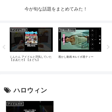
今が旬な話題をまとめてみた！
アイドル浮気
芸能人透かし
ア
由
じんたん アイドルと浮気していた
透かし動画 #ルイボ透ティー
【先
。
【まあたそ】【まどち】
ル」
西
力
ハロウィン
アイドルガチ