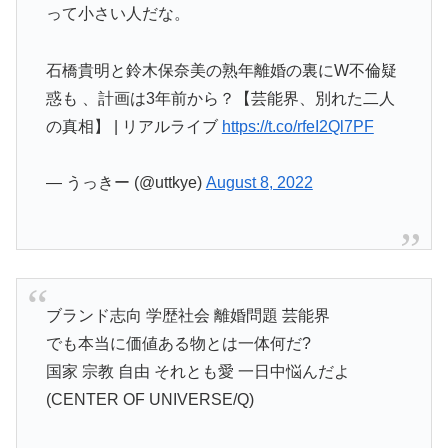
って小さい人だな。
石橋貴明と鈴木保奈美の熟年離婚の裏にW不倫疑
惑も 、計画は3年前から？【芸能界、別れた二人
の真相】 | リアルライブ
https://t.co/rfeI2Ql7PF
— うっきー (@uttkye)
August 8, 2022
ブランド志向 学歴社会 離婚問題 芸能界
でも本当に価値ある物とは一体何だ?
国家 宗教 自由 それとも愛 一日中悩んだよ
(CENTER OF UNIVERSE/Q)