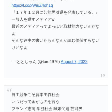
https://t.co/xWiuZ4oh1q
『１７年１２月に芸能界引退を発表している。』
一般人を晒すメディアw
最近のメディアってよっぽど取材能力ないんだな
ぁ
そんな連中の書いたもんなんか読む価値すらない
けどなぁ
— ととちゃん (@toro4976)
August 7, 2022
自由競争こそ資本主義社会
いつだって金がものを言う
ブランド志向 学歴社会 離婚問題 芸能界