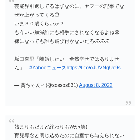
芸能界引退してるはずなのに、ヤフーの記事でな
ぜか上がってくる😅
いま３０歳くらいか？
もういい加減誰にも相手にされなくなるよね😨
裸になっても誰も飛び付かないだろ🤣🤣🤣
坂口杏里「離婚したい。全然幸せではありませ
ん」
#Yahooニュース
https://t.co/oJUVNgUc9s
— 葵ちゃん♂ (@sossos831)
August 8, 2022
始まりもだけど終わりもWか(笑)
育児専念と閉じ込めたのに自室すら与えられない