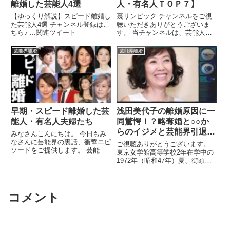
離婚した芸能人4選
人・有名人ＴＯＰ７】
【ゆっくり解説】スピード離婚し
裏リンピック チャンネルをご視
た芸能人4選 チャンネル登録はこ
聴いただきありがとうございま
ちら♪ ...関連ツイート
す。 当チャンネルは、芸能人、
有名人にまつわる 様々な ...関連
ツイート
芸能界離婚
芸能界離婚
早期・スピード離婚した芸
浅田美代子の離婚原因に一
能人・有名人夫婦たち
同驚愕！？略奪婚と○○か
らのイジメと芸能界引退の
みなさんこんにちは。 今日もみ
真実…
なさんに芸能界の裏話、衝撃エピ
ご視聴ありがとうございます。
ソードをご提供します。 芸能人
東京女学館高等学校2年在学中の
の結婚や離婚に関しては、 ...関
1972年（昭和47年）夏、街頭で
連ツイート
スカウトされる。当初両親は芸能
...関連ツイート
コメント