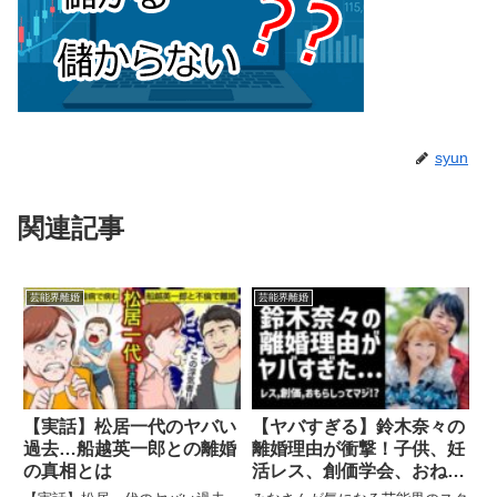
syun
関連記事
芸能界離婚
芸能界離婚
【実話】松居一代のヤバい
【ヤバすぎる】鈴木奈々の
過去…船越英一郎との離婚
離婚理由が衝撃！子供、妊
の真相とは
活レス、創価学会、おねし
ょなど原因が多すぎた