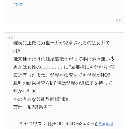
2022
確実に正確に万世一系が継承されるのは女系で
は⁉️
飛来種子だけの雑系遺伝子がって事は起き無い🤱
男系は女性の……………に⁉️旦那様にも分からず⁉️
最近有ったよね、父親が検査をでも母親がNO⁉️
裁判の結果検査を⁉️子供は父親の遺伝子を持って
無かった🥶
かの有名な芸能界離婚問題
万世一系⁉️男系男子
— ミヤコワスレ (@8OCDb4DHi3ua0Fq)
August