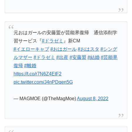
元おはガールの安藤盟が芸能界復帰 通信添削学
習サービス『
#ドラゼミ
』新CM
#イエローキャブ
#おはガール
#おはスタ
#シング
ルマザー
#ドラゼミ
#出産
#安藤盟
#結婚
#芸能界
復帰
#離婚
https://t.co/r7N6Z4EtF2
pic.twitter.com/J4nPDqen5G
— MAGMOE (@TheMagMoe)
August 8, 2022