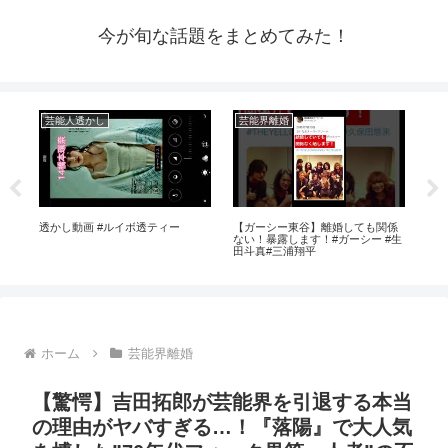
今が旬な話題をまとめてみた！
芸能人透かし
芸能界離婚
ア
イド
透かし動画 #ルイボ透ティー
【ガーシー東谷】離婚しても関係
【
が全
ない！暴露します！#ガーシー #生
田斗真#三浦翔平
ホーム
芸能界離婚
【驚愕】吉田拓郎が芸能界を引退する本当
の理由がヤバすぎる…！『落陽』で大人気