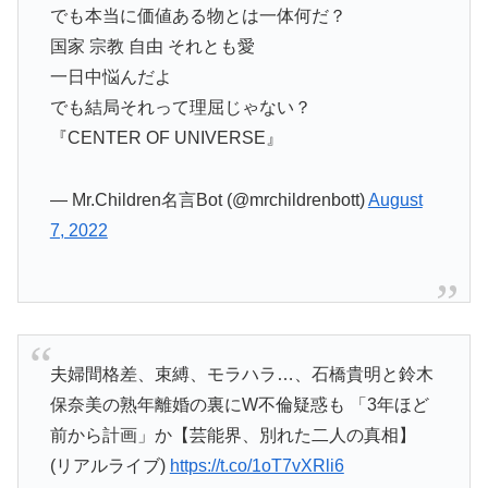
でも本当に価値ある物とは一体何だ？
国家 宗教 自由 それとも愛
一日中悩んだよ
でも結局それって理屈じゃない？
『CENTER OF UNIVERSE』
— Mr.Children名言Bot (@mrchildrenbott)
August
7, 2022
夫婦間格差、束縛、モラハラ…、石橋貴明と鈴木
保奈美の熟年離婚の裏にW不倫疑惑も 「3年ほど
前から計画」か【芸能界、別れた二人の真相】
(リアルライブ)
https://t.co/1oT7vXRli6