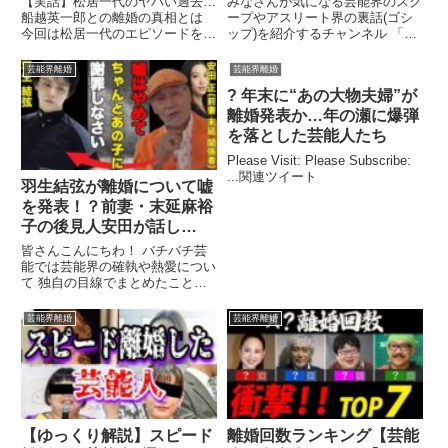
【実話】松居一代のヤバい過去…
みなさんが気になる芸能界のスク
船越英一郎との離婚の真相とは
ープやアスリート界の裏話(ゴシ
今回は松居一代のエピソードを紹
ップ)を紹介するチャンネル 「あ
介！ 船越英一郎との離婚の真相
の人の裏話」をご覧いただき ...
...関連ツイート
芸能界離婚
芸能界離婚
? 年末に“あの大物夫婦”が
離婚発表か…年の瀬に爆弾
を落とした芸能人たち
Please Visit: Please Subscribe:
...関連ツイート
羽生結弦が離婚について嘘
を発表！？前妻・末延麻裕
子の後見人安田が話し
た”全部嘘ですよ”で105日
皆さんこんにちわ！ バチバチ芸
離婚に新たな事実が！？無
能では芸能界の確執や熱愛につい
て 独自の目線でまとめたことを
言貫いた末延サイド反撃開
皆様にご紹介していきます。
始か…羽生の怒りの投稿は
芸能界離婚
芸能界離婚
毒親の指示か…
【ゆっくり解説】スピード
離婚回数ランキング【芸能