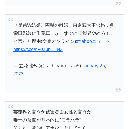
〈兄弟W結婚〉両親の離婚、東京藝大不合格…眞
栄田郷敦に千葉真一が「すぐに芸能界やめろ！」
と言った理由(文春オンライン)
#Yahooニュース
https://t.co/hF0ZJp1HN2
— 立花瀧🐬 (@Tachibana_Taki5)
January 25,
2023
芸能界と言うか被害者面女性と言うか
唯一の反撃が基本的に"モラハラ"
そりゃ日常的にアホなことしてたら