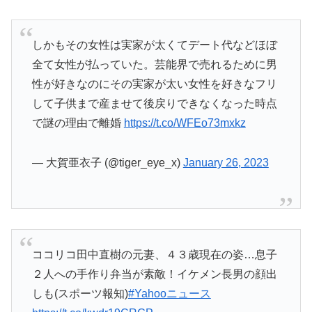
しかもその女性は実家が太くてデート代などほぼ
全て女性が払っていた。芸能界で売れるために男
性が好きなのにその実家が太い女性を好きなフリ
して子供まで産ませて後戻りできなくなった時点
で謎の理由で離婚
https://t.co/WFEo73mxkz
— 大賀亜衣子 (@tiger_eye_x)
January 26, 2023
ココリコ田中直樹の元妻、４３歳現在の姿…息子
２人への手作り弁当が素敵！イケメン長男の顔出
しも(スポーツ報知)
#Yahooニュース