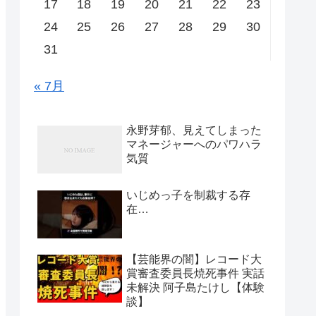
17
18
19
20
21
22
23
24
25
26
27
28
29
30
31
« 7月
永野芽郁、見えてしまった
マネージャーへのパワハラ
気質
いじめっ子を制裁する存
在…
【芸能界の闇】レコード大
賞審査委員長焼死事件 実話
未解決 阿子島たけし【体験
談】