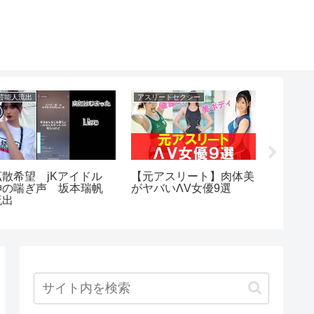
芸能人流出
アスリートセクシー
アイドルハ
拡散希望 jKアイドル
【元アスリート】肉体美
【山口
神の喘ぎ声 坂本瑞帆
がヤバいΛV女優9選
証動画
流出