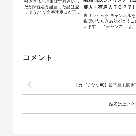
谷岡アナの仰天行動と
報道された理由はすれ違い…
だが関係者が証言した話は違
能人・有名人ＴＯＰ７
は？【ザ・芸能界】
うようだ ※文字速度は右下の
裏リンピック チャンネルを
歯車マークで調整が可能で
視聴いただきありがとうご
す。 イチオシ！動画 最近、
います。 当チャンネルは、
一...関連ツイート
能人、有名人にまつわる 様
な ...関連ツイート
コメント
【カ゛チなな#0】最下層地底
結婚は近い？