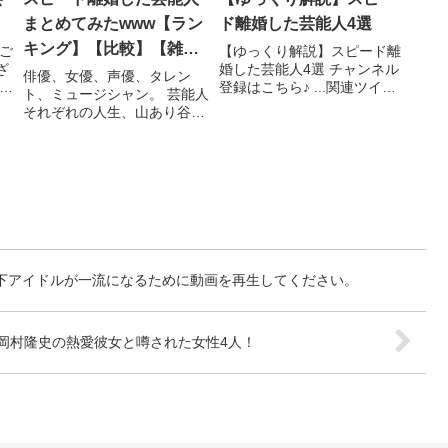
】
まとめてみたwww【ラン
ド離婚した芸能人4選
キング】【比較】【雑
ご
【ゆっくり解説】スピード離
ざ
婚した芸能人4選 チャンネル
学】
俳優、女優、声優、タレン
芸
登録はこちら♪ ...関連ツイー
ト、ミュージシャン。 芸能人
々
ト
それぞれの人生、山あり谷あ
り様々ある。 今回はスピード
離婚した芸能人をまとめてみ
...関連ツイート
地下アイドルが一流になるために動画を再生してください。
岡村隆史の熱愛彼女と噂された女性4人！