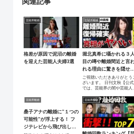
関連記事
芸能界離婚
芸能界離婚
格差が原因で泥沼の離婚
堀北真希に囁かれる３
を迎えた芸能人夫婦3選
目の噂や離婚間近と言
れる理由に驚きを隠せ
い…芸能界に復帰する
ご視聴いただきありがとう
ざいます。 日刊文秋【公式
言われるまさかの内容
では、芸能界の闇や芸能人
言葉を失う…妹の
黒い噂、ニュースなどを わ
NANAMIとの不仲説の
りやすい形で ...関連ツイー
芸能界離婚
芸能界離婚
相がヤバすぎた…
桑子アナの離婚に”１つの
可能性”が浮上する！ フ
ジテレビから飛び出した
離婚回数ランキング【