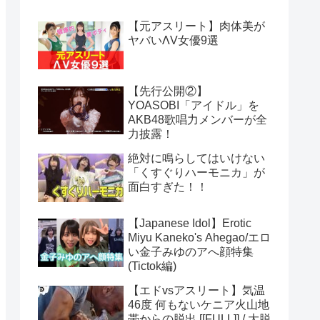
【元アスリート】肉体美が
ヤバいΛV女優9選
【先行公開②】
YOASOBI「アイドル」を
AKB48歌唱力メンバーが全
力披露！
絶対に鳴らしてはいけない
「くすぐりハーモニカ」が
面白すぎた！！
【Japanese Idol】Erotic
Miyu Kaneko's Ahegao/エロ
い金子みゆのアへ顔特集
(Tictok編)
【エドvsアスリート】気温
46度 何もないケニア火山地
帯からの脱出 [[FULL]] / 大脱