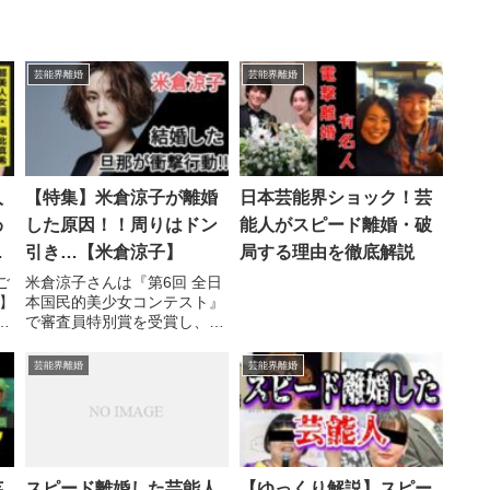
芸能界離婚
芸能界離婚
人
【特集】米倉涼子が離婚
日本芸能界ショック！芸
わ
した原因！！周りはドン
能人がスピード離婚・破
な
引き…【米倉涼子】
局する理由を徹底解説
と
ご
米倉涼子さんは『第6回 全日
】
本国民的美少女コンテスト』
に
の
で審査員特別賞を受賞し、フ
か
ァッション誌『CanCam』の
真
ト
専属モデル ...関連ツイート
芸能界離婚
芸能界離婚
芸
スピード離婚した芸能人
【ゆっくり解説】スピー