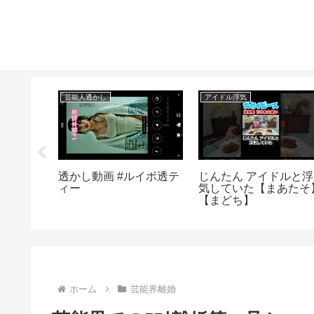
芸能人透かし
アイドル浮気
】Erotic
透かし動画 #ルイボ透テ
じんたん アイドルと浮
Ahegao/
ィー
気していた【まあたそ
のアへ顔
【まどち】
ホーム
芸能界離婚