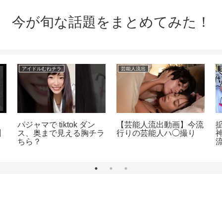
今が旬な話題をまとめてみた！
アイドルむねチラ
芸能人流出
パジャマで tiktok ダン
【芸能人流出動画】今流
】
ス、奥まで見える胸チラ
行りの芸能人ハ◯撮り
ちら？