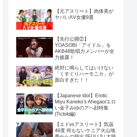
【元アスリート】肉体美が
ヤバいΛV女優9選
【先行公開②】
YOASOBI「アイドル」を
AKB48歌唱力メンバーが全
力披露！
絶対に鳴らしてはいけない
「くすぐりハーモニカ」が
面白すぎた！！
【Japanese Idol】Erotic
Miyu Kaneko's Ahegao/エロ
い金子みゆのアへ顔特集
(Tictok編)
【エドvsアスリート】気温
46度 何もないケニア火山地
帯からの脱出 [[FULL]] / 大脱