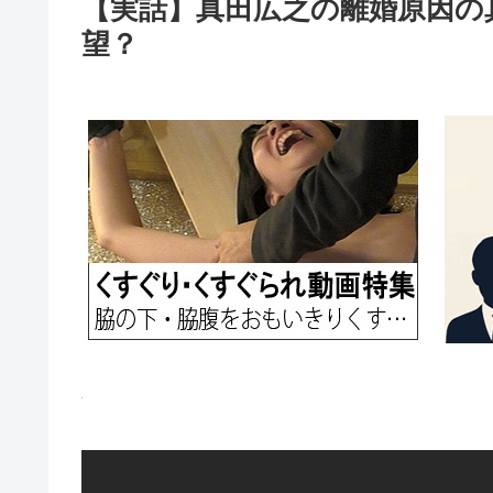
【実話】真田広之の離婚原因の
望？