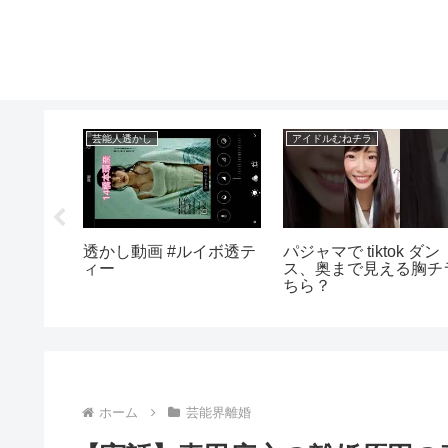
芸能人透かし
アイドルむねチラ
流出した
透かし動画 #ルイボ透テ
パジャマで tiktok ダン
10選】
ィー
ス、奥まで見える胸チ
ちら？
ホーム
芸能界離婚