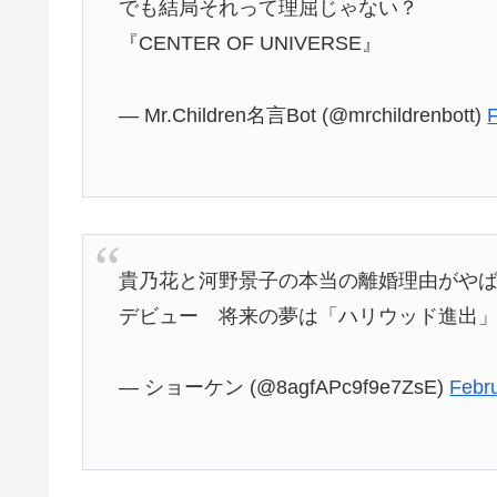
でも結局それって理屈じゃない？
『CENTER OF UNIVERSE』
— Mr.Children名言Bot (@mrchildrenbott)
貴乃花と河野景子の本当の離婚理由がや
デビュー 将来の夢は「ハリウッド進出
— ショーケン (@8agfAPc9f9e7ZsE)
Febr