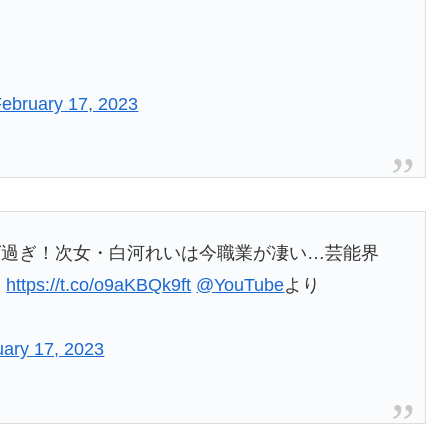
February 17, 2023
ば過ぎ！次女・白河れいは今職業が凄い…芸能界
」
https://t.co/o9aKBQk9ft
@YouTube
より
uary 17, 2023