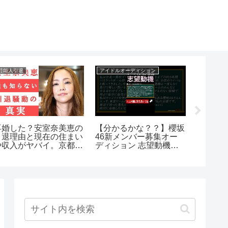
芸能人引退
アイドルオーディション
アイドルブ
再婚した？安室奈美恵の
【分かるかな？？】櫻坂
【Tik
引退理由と現在の住まい
46新メンバー募集オー
胸チラ
や収入がヤバイ。京都の
ディション 志望動機の
首配信
スーパーでの目撃情報や
具体例 #shorts
西茂弘との関係は？