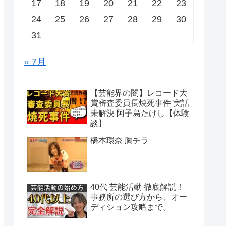
17
18
19
20
21
22
23
24
25
26
27
28
29
30
31
« 7月
【芸能界の闇】レコード大
賞審査委員長焼死事件 実話
未解決 阿子島たけし【体験
談】
橋本環奈 胸チラ
40代 芸能活動 徹底解説！
事務所の選び方から、オー
ディション攻略まで。