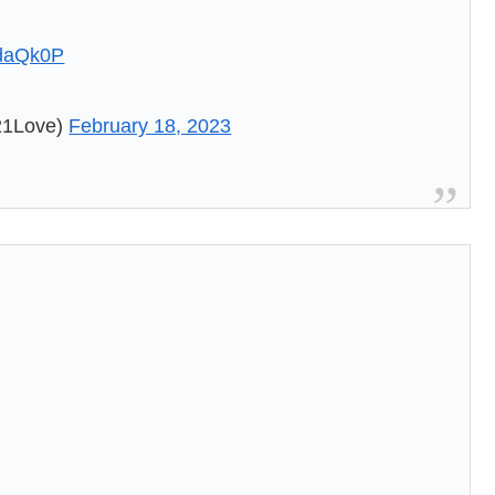
ndaQk0P
1Love)
February 18, 2023