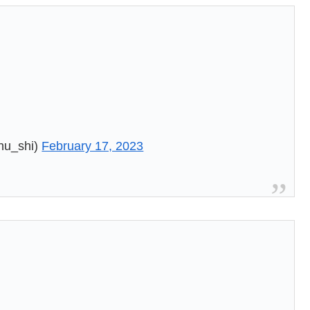
よ
u_shi)
February 17, 2023