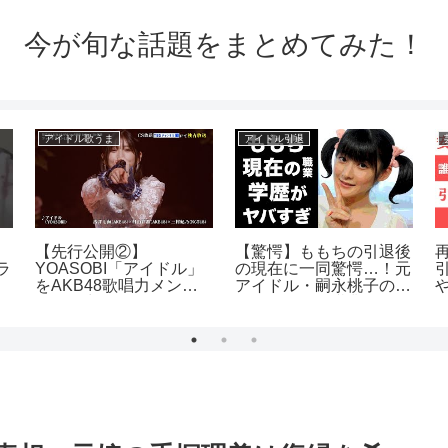
今が旬な話題をまとめてみた！
アイドル歌うま
アイドル引退
【先行公開②】
【驚愕】ももちの引退後
ラ
YOASOBI「アイドル」
の現在に一同驚愕…！元
をAKB48歌唱力メンバ
アイドル・嗣永桃子のま
ーが全力披露！
さかの現在の職業や学歴
に驚きを隠せない…