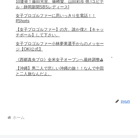
10連発！藤田光里、篠崎愛、山田彩歩 他 [ユピテ
ル・静岡新聞SBSレディース]
女子プロゴルファーに思いっきり生電話！！
#Shorts
【女子プロゴルファー】の方、誰か僕と【キャッ
チボール】して下さい。
女子プロゴルファー小林夢果選手からのメッセー
ジ【OKI公式】
《西郷真央プロ》全米女子オープンへ最終調整⛳️
【沖縄】男二人で悲しい沖縄の旅！！なんで中田
と二人旅なんだよ。
syun
ホーム