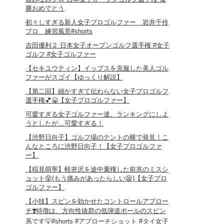
勝おめでとう
初々しすぎる新人女子プロゴルファー 岩井千伶
プロ 練習風景#shorts
吉田優利２ 日本女子オープンゴルフ選手権 #女子
ゴルフ #女子ゴルファー
【セキユウティン】イップスを克服した美人ゴル
ファーがスゴイ【ゆっくり解説】
【第二回】細かすぎて伝わらない女子プロゴルフ
選手権💕😀【女子プロゴルファー】
可愛すぎる女子ゴルファー達。ランキングにしよ
うとしたが…可愛すぎる！
【渋野日向子】ゴルフ場のテントの横で発見！こ
んなところに渋野日向子！【女子プロゴルファ
ー】
【稲見萌寧】軽井沢を途中棄権した前兆のミスシ
ョット😵(もう痛みがあったらしい😫)【女子プロ
ゴルファー】
【小技】スピンを効かせたコントロールアプロー
チ❣️特徴は、方向性抜群の低弾道ボールのスピン
系です💡#shorts #アプローチショット #タイ女子