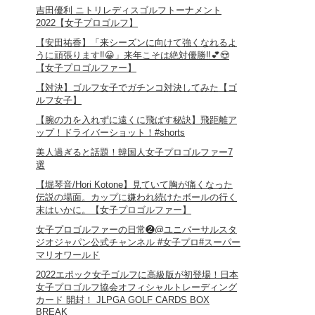
吉田優利 ニトリレディスゴルフトーナメント
2022【女子プロゴルフ】
【安田祐香】「来シーズンに向けて強くなれるよ
うに頑張ります‼️😀」来年こそは絶対優勝‼️💕😍
【女子プロゴルファー】
【対決】ゴルフ女子でガチンコ対決してみた【ゴ
ルフ女子】
【腕の力を入れずに遠くに飛ばす秘訣】飛距離ア
ップ！ドライバーショット！#shorts
美人過ぎると話題！韓国人女子プロゴルファー7
選
【堀琴音/Hori Kotone】見ていて胸が痛くなった
伝説の場面。カップに嫌われ続けたボールの行く
末はいかに。【女子プロゴルファー】
女子プロゴルファーの日常❷@ユニバーサルスタ
ジオジャパン公式チャンネル #女子プロ#スーパー
マリオワールド
2022エポック女子ゴルフに高級版が初登場！日本
女子プロゴルフ協会オフィシャルトレーディング
カード 開封！ JLPGA GOLF CARDS BOX
BREAK