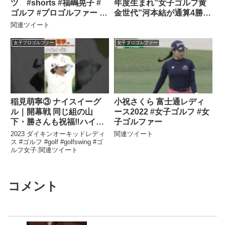
ツ #shorts #福嶋晃子 #
年度生まれ”女子ゴルフ黄
ゴルフ #プロゴルファー #
金世代”河本結が通算4勝目
女子プロゴルファー #golf
｜最終日ハイライト｜スタ
関連ツイート
ンレーレディスホンダゴル
フトーナメント2025
女子プロゴルファー
女子プロゴルファー
稲見萌寧③ ナイスイーグ
小祝さくら 富士通レディ
ル｜開幕戦 同じ組の山
ース2022 #女子ゴルフ #女
下・勝さんも祝福‼ハイタ
子ゴルファー
ッチ‼ナイス😊｜スイング
2023 ダイキンオーキッドレディ
関連ツイート
女子プロゴルファー
ス #ゴルフ #golf #golfswing #ゴ
ルフ女子.関連ツイート
#shorts
コメント