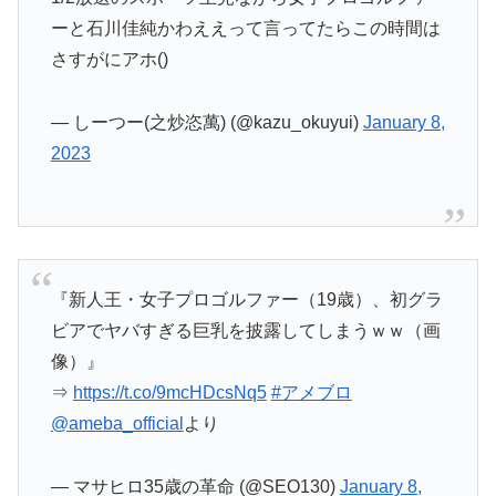
ーと石川佳純かわええって言ってたらこの時間は
さすがにアホ()
— しーつー(之炒恣萬) (@kazu_okuyui)
January 8,
2023
『新人王・女子プロゴルファー（19歳）、初グラ
ビアでヤバすぎる巨乳を披露してしまうｗｗ（画
像）』
⇒
https://t.co/9mcHDcsNq5
#アメブロ
@ameba_official
より
— マサヒロ35歳の革命 (@SEO130)
January 8,