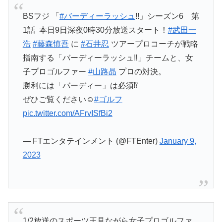
BSフジ 「
#バーディーラッシュ
!!」シーズン6 第
1話 本日9日深夜0時30分放送スタート！
#武田一
浩
#藤森慎吾
に
#石井忍
ツアープロコーチが戦略
指南する「バーディーラッシュ‼」チームと、女
子プロゴルファー
#山路晶
プロの対決。
勝利には「バーディー」は必須⁉
ぜひご覧ください☺️
#ゴルフ
pic.twitter.com/AFrvISfBi2
— FTエンタテインメント (@FTEnter)
January 9,
2023
1/2放送のスポーツ王見ながら女子プロゴルファ