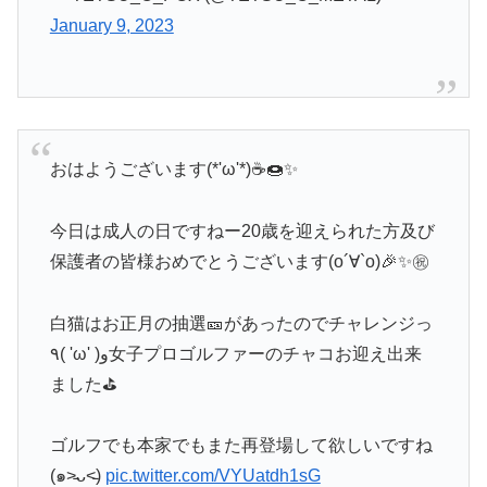
January 9, 2023
おはようございます(*'ω'*)☕️🍩✨
今日は成人の日ですねー20歳を迎えられた方及び
保護者の皆様おめでとうございます(о´∀`о)🎉✨㊗️
白猫はお正月の抽選🎫があったのでチャレンジっ
٩( 'ω' )و女子プロゴルファーのチャコお迎え出来
ました⛳️
ゴルフでも本家でもまた再登場して欲しいですね
(๑˃̵ᴗ˂̵)
pic.twitter.com/VYUatdh1sG