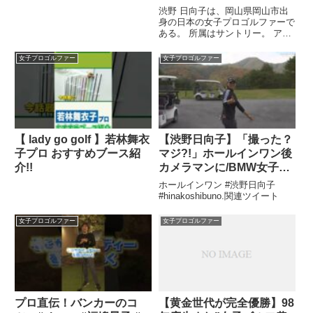
ルファー #ゴルフ女子
子プロゴルファー】
渋野 日向子は、岡山県岡山市出
身の日本の女子プロゴルファーで
ある。 所属はサントリー。 アマ
チュア時代の登録上の表記は澁
...関連ツイート
女子プロゴルファー
女子プロゴルファー
【 lady go golf 】若林舞衣
【渋野日向子】「撮った？
子プロ おすすめブース紹
マジ?!」ホールインワン後
介!!
カメラマンに/BMW女子選
手権/2022年10月23
ホールインワン #渋野日向子
日/BMW LADIES
#hinakoshibuno.関連ツイート
CHAMPIONSHIP/
女子プロゴルファー
女子プロゴルファー
Shibuno Hinako
プロ直伝！バンカーのコ
【黄金世代が完全優勝】98