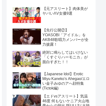
【元アスリート】肉体美が
ヤバいΛV女優9選
【先行公開②】
YOASOBI「アイドル」を
AKB48歌唱力メンバーが全
力披露！
絶対に鳴らしてはいけない
「くすぐりハーモニカ」が
面白すぎた！！
【Japanese Idol】Erotic
Miyu Kaneko's Ahegao/エロ
い金子みゆのアへ顔特集
(Tictok編)
【エドvsアスリート】気温
46度 何もないケニア火山地
帯からの脱出 [[FULL]] / 大脱