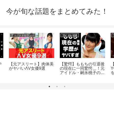
今が旬な話題をまとめてみた！
アスリートセクシー
アイドル引退
テ
【元アスリート】肉体美
【驚愕】ももちの引退後
がヤバいΛV女優9選
の現在に一同驚愕…！元
アイドル・嗣永桃子のま
さかの現在の職業や学歴
に驚きを隠せない…