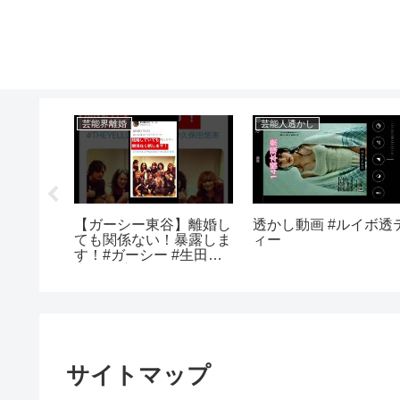
芸能界離婚
芸能人透かし
岐いち
【ガーシー東谷】離婚し
透かし動画 #ルイボ透
宝映像、
ても関係ない！暴露しま
ィー
田大、立
す！#ガーシー #生田斗
真#三浦翔平
サイトマップ