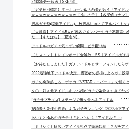
24時35分〜放送【SKE48】
【ガチ神回確定】江戸川コナン似の凸者が歌う「アイドル
ｗｗｗｗｗｗｗｗｗｗｗｗ【推しの子】【名探偵コナン】
競馬ガチ勢(職業アイドル)。秋競馬に向けてアルバイトを
【大暴露】アイドル5人が匿名でメンバーのガチ不満言い
た…【すたぽら】【匿名M】
アイドルのガチで気まずい瞬間 ビラ配り編
【ミストレ】トレインボード全解放！SS【アイドルガチ推
【お待たせしました】ガチアイドルとサーフィンしたらポ
2022最強地下アイドル決定、視聴者の皆様によるガチ投票
ガチの奇跡起こる…ポケカ『VSTARユニバース』で相方
ク〇ニ好き元アイドルキャバ嬢がガチで🐳吹きすぎてヤバか
[ガチサプライズ] ステージで米を食べるアイドル
視聴者の皆様の投票によるガチランキング【2022地下ア
あいすとゆあのガチ走り #あいらいふ #アイドル #ilife
【ミリシタ】幅広いアイドル視点で徹底観察！？ガチアイ