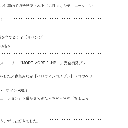
イドルに車内でガチ誘惑される【男性向けシチュエーション
！！
連単を当てる！？【リベンジ】
り抜き］
ーリー『MORE MORE JUNP！』完全初見プレ
をした／森島みなみ【ハロウィンコスプレ】（コウベリ
ハロウィン #紹介
ューション』を躍らせてみたｗｗｗｗｗｗ【ちょこら
う。ずっと好きでした。