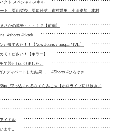
ハクト スペシャルスキル
オブハート｜栗山梨奈、栗原紗英、市村愛里、小田彩加、本村
らまさかの連発・・・！？【前編】
#shorts #tiktok
！！【New Jeans / aespa / IVE】
めてください！【ホラー】
チで襲われかけました。
ディベートした結果…！ #Shorts #ひろゆき
35pに突っ込まれるさくらみこｗ【ホロライブ切り抜き／
アイドル
います…