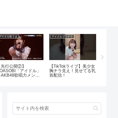
アイドル歌うま
アイドルブラチラ
アイドルく
【先行公開②】
【TikTokライブ】美少女
グラビ
YOASOBI「アイドル」
胸チラ見え！見せてる乳
り
をAKB48歌唱力メンバ
首配信！
ーが全力披露！