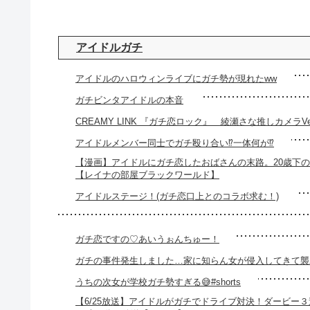
アイドルガチ
アイドルのハロウィンライブにガチ勢が現れたww
ガチビンタアイドルの本音
CREAMY LINK 『ガチ恋ロック』 綾瀬さな推しカメラVer
アイドルメンバー同士でガチ殴り合い⁉️一体何が⁉️
【漫画】アイドルにガチ恋したおばさんの末路。20歳下
【レイナの部屋ブラックワールド】
アイドルステージ！(ガチ恋口上とのコラボ求む！)
ガチ恋ですの♡あいうぉんちゅー！
ガチの事件発生しました…家に知らん女が侵入してきて襲われ
うちの次女が学校ガチ勢すぎる😅#shorts
【6/25放送】アイドルがガチでドライブ対決！ダービー３連単