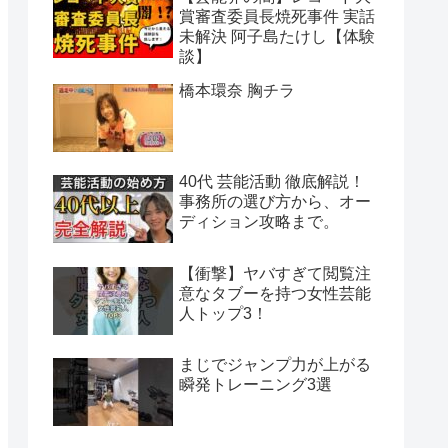
賞審査委員長焼死事件 実話
未解決 阿子島たけし【体験
談】
橋本環奈 胸チラ
40代 芸能活動 徹底解説！
事務所の選び方から、オー
ディション攻略まで。
【衝撃】ヤバすぎて閲覧注
意なタブーを持つ女性芸能
人トップ3！
まじでジャンプ力が上がる
瞬発トレーニング3選