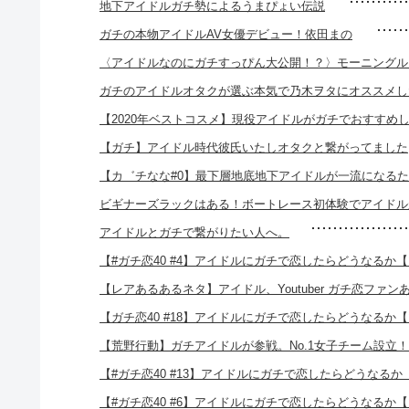
地下アイドルガチ勢によるうまぴょい伝説
ガチの本物アイドルAV女優デビュー！依田まの
〈アイドルなのにガチすっぴん大公開！？〉モーニングル
ガチのアイドルオタクが選ぶ本気で乃木ヲタにオススメし
【2020年ベストコスメ】現役アイドルがガチでおすすめ
【ガチ】アイドル時代彼氏いたしオタクと繋がってました
【カ゛チなな#0】最下層地底地下アイドルが一流になる
ビギナーズラックはある！ボートレース初体験でアイドル
アイドルとガチで繋がりたい人へ。
【#ガチ恋40 #4】アイドルにガチで恋したらどうなるか
【レアあるあるネタ】アイドル、Youtuber ガチ恋ファン
【ガチ恋40 #18】アイドルにガチで恋したらどうなるか
【荒野行動】ガチアイドルが参戦。No.1女子チーム設立
【#ガチ恋40 #13】アイドルにガチで恋したらどうなる
【#ガチ恋40 #6】アイドルにガチで恋したらどうなるか