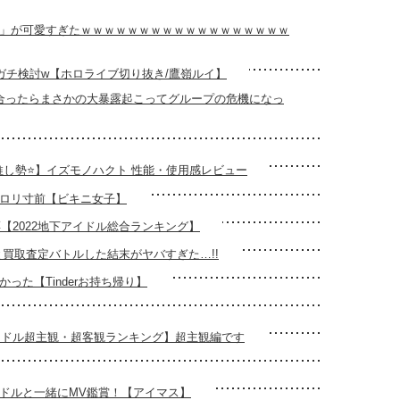
」が可愛すぎたｗｗｗｗｗｗｗｗｗｗｗｗｗｗｗｗｗｗ
ガチ検討w【ホロライブ切り抜き/鷹嶺ルイ】
合ったらまさかの大暴露起こってグループの危機になっ
し勢⭐️】イズモノハクト 性能・使用感レビュー
ロリ寸前【ビキニ女子】
【2022地下アイドル総合ランキング】
と買取査定バトルした結末がヤバすぎた…!!
った【Tinderお持ち帰り】
イドル超主観・超客観ランキング】超主観編です
ドルと一緒にMV鑑賞！【アイマス】