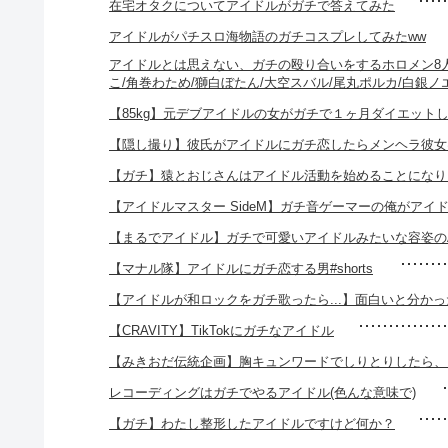
在宅オタクについてアイドルがガチで答えてみた
アイドルがパチスロ海物語のガチコスプレしてみたww
アイドルとは思えない、ガチの殴り合いをするホロメン8人
こ/角巻わため/獅白ぼたん/大空スバル/尾丸ポルカ/白銀ノエ
【85kg】元デブアイドルの女がガチで１ヶ月ダイエットし
【隠し撮り】彼氏がアイドルにガチ恋したらメンヘラ彼女
【ガチ】猿とおじさんはアイドル活動を始めることになり
【アイドルマスター SideM】ガチ音ゲーマーの俺がアイ
【まるでアイドル】ガチで可愛いアイドルみたいな容姿の
【マナル隊】アイドルにガチ恋する男#shorts
【アイドルが和ロックをガチ歌ったら...】面白いと分か
【CRAVITY】TikTokにガチなアイドル
【みきおだ伝統企画】胸キュンワードでしりとりしたら、
レコーディングはガチでやるアイドル(色んな意味で)
【ガチ】わたし整形したアイドルですけど何か？