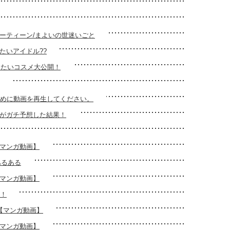
ーティーン/まよいの世迷いごと
たいアイドル??
したいコスメ大公開！
ために動画を再生してください。
がガチ予想した結果！
【マンガ動画】
あるある
【マンガ動画】
！！
か【マンガ動画】
【マンガ動画】