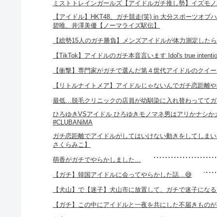
ミストトレインガールズ【アイドルガチ推し勢】イズモノ
【アイドル】HKT48、ガチ競走(笑) in 大分スポーツ
碧唯、井澤美優【ノーマライズ駅伝】
【総勢15人のガチ勝負】メンズアイドルが体力測定した
【TikTok】アイドルのガチ本音言います Idol's true intentions. 
【衝撃】専門家がガチで選んだ第４世代アイドルのクイーンが凄すぎた
【リトルナイトメア】アイドルじゃないんでガチ恋距離や
最低…脱毛クリニックの店員が幼馴染に入れ替わっててガ
ひろゆきVSアイドル ひろゆきモノマネ男はアリかナシかガチ
#CLUBANiMA
ガチ恋距離でアイドルがしてはいけない動きをしてしまい
さくらみこ】
萌香がガチでやらかしました…
【ガチ】韓国アイドルに会ってやらかした話…😅
【犬山】で【迷子】犬山市に放置して、ガチで迷子になる
【ガチ】この中にアイドルと一夜を共にした不届きものが