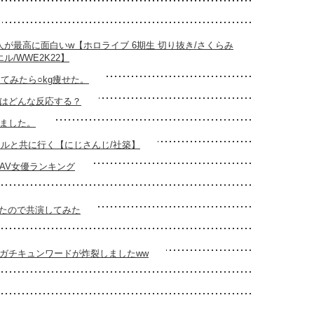
が最高に面白いw【ホロライブ 6期生 切り抜き/さくらみ
ル/WWE2K22】
てみたら○kg痩せた。
はどんな反応する？
ました。
ドルと共に行く【にじさんじ/社築】
AV女優ランキング
ったので共演してみた
ガチキュンワードが炸裂しましたww