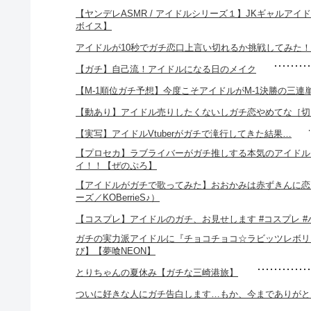
【ヤンデレASMR / アイドルシリーズ１】JKギャルア
ボイス】
アイドルが10秒でガチ恋口上言い切れるか挑戦してみた
【ガチ】自己流！アイドルになる日のメイク
【M-1順位ガチ予想】今度こそアイドルがM-1決勝の三
【動あり】アイドル売りしたくないしガチ恋やめてな［切
【実写】アイドルVtuberがガチで滝行してきた結果…
【プロセカ】ラブライバーがガチ推しする本気のアイドルスト
イ！！【ぜのぷろ】
【アイドルがガチで歌ってみた】おおかみは赤ずきんに恋
ーズ／KOBerrieS♪）
【コスプレ】アイドルのガチ、お見せします #コスプレ #
ガチの実力派アイドルに『チョコチョコ☆ラビッツレボリ
び】【夢喰NEON】
とりちゃんの夏休み【ガチな三崎港旅】
ついに好きな人にガチ告白します…もか、今までありがと