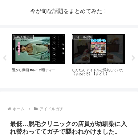
今が旬な話題をまとめてみた！
芸能人透かし
アイドル浮気
芸
ま
透かし動画 #ルイボ透ティー
じんたん アイドルと浮気していた
再
【まあたそ】【まどち】
と
京
茂
ホーム
アイドルガチ
最低…脱毛クリニックの店員が幼馴染に入
れ替わっててガチで襲われかけました。