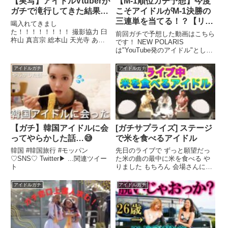
【実写】アイドルVtuberが
【M-1順位ガチ予想】今度
ガチで滝行してきた結果…
こそアイドルがM-1決勝の
三連単を当てる！？【リベ
喝入れてきまし
ンジ】
た！！！！！！！！ 撮影協力 臼
前回ガチで予想した動画はこちら
杵山 真言宗 総本山 天光寺 あり
です！ NEW POLARIS
がとうございました。関連ツイー
は"YouTube発のアイドル"とし
ト
て、 日本 ...関連ツイート
アイドルガチ
アイドルガチ
【ガチ】韓国アイドルに会
[ガチサプライズ] ステージ
ってやらかした話…😅
で米を食べるアイドル
韓国 #韓国旅行 #モッパン
先日のライブで ずっと願望だっ
♡SNS♡ Twitter▶︎ ...関連ツイー
た米の曲の最中に米を食べる や
ト
りました もちろん 会場さんには
許可済みです この企画 本当に数
年 ...関連ツイート
アイドルガチ
アイドルガチ