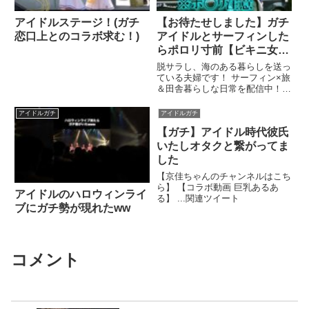
アイドルステージ！(ガチ
【お待たせしました】ガチ
恋口上とのコラボ求む！)
アイドルとサーフィンした
らポロリ寸前【ビキニ女
子】
脱サラし、海のある暮らしを送っ
ている夫婦です！ サーフィン×旅
＆田舎暮らしな日常を配信中！
基本ゆるーく、たまに ...関連ツ
イート
アイドルガチ
アイドルガチ
【ガチ】アイドル時代彼氏
いたしオタクと繋がってま
した
【京佳ちゃんのチャンネルはこち
ら】 【コラボ動画 巨乳あるあ
アイドルのハロウィンライ
る】 ...関連ツイート
ブにガチ勢が現れたww
コメント