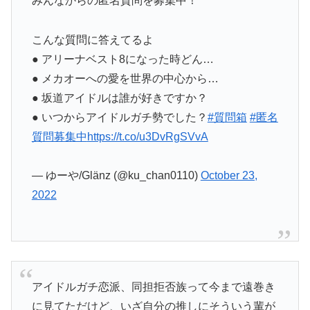
みんなからの匿名質問を募集中！
こんな質問に答えてるよ
● アリーナベスト8になった時どん…
● メカオーへの愛を世界の中心から…
● 坂道アイドルは誰が好きですか？
● いつからアイドルガチ勢でした？
#質問箱
#匿名
質問募集中
https://t.co/u3DvRgSVvA
— ゆーや/Glänz (@ku_chan0110)
October 23,
2022
アイドルガチ恋派、同担拒否族って今まで遠巻き
に見てただけど、いざ自分の推しにそういう輩が