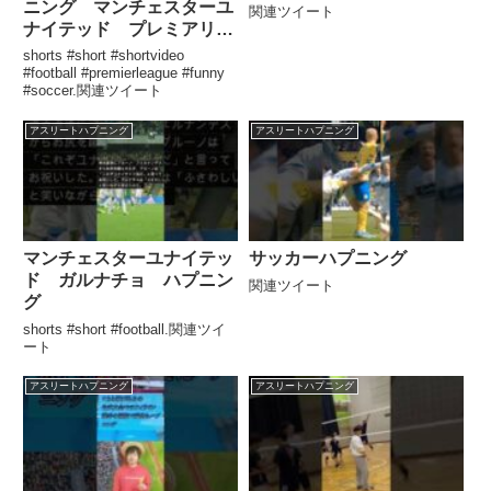
ニング マンチェスターユ
関連ツイート
ナイテッド プレミアリー
グ
shorts #short #shortvideo
#football #premierleague #funny
#soccer.関連ツイート
アスリートハプニング
アスリートハプニング
マンチェスターユナイテッ
サッカーハプニング
ド ガルナチョ ハプニン
関連ツイート
グ
shorts #short #football.関連ツイ
ート
アスリートハプニング
アスリートハプニング