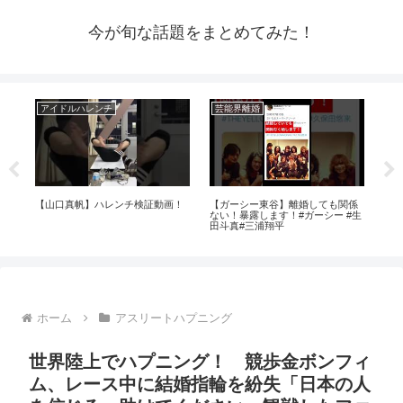
今が旬な話題をまとめてみた！
アイドルハレンチ
芸能界離婚
芸
ラ見
【山口真帆】ハレンチ検証動画！
【ガーシー東谷】離婚しても関係
【人
ない！暴露します！#ガーシー #生
大
田斗真#三浦翔平
ラ
ホーム
アスリートハプニング
世界陸上でハプニング！ 競歩金ボンフィ
ム、レース中に結婚指輪を紛失「日本の人