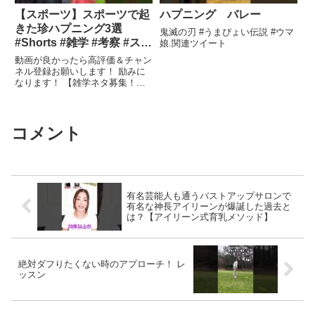
【スポーツ】スポーツで起
ハプニング バレー
きた珍ハプニング3選
鬼滅の刃 #うまぴょい伝説 #ウマ
#Shorts #雑学 #考察 #スポ
娘.関連ツイート
ーツ #ハプニング
動画が良かったら高評価＆チャン
ネル登録お願いします！ 励みに
なります！ 【雑学ネタ募集！】
面白そうなの動画にします！関連
ツイート
コメント
有名芸能人も通うバストアップサロンで
有名な神長アイリーンが爆誕した過去と
は？【アイリーン式育乳メソッド】
絶対ダフりたくない時のアプローチ！ レ
ッスン