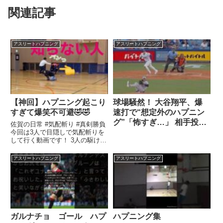
関連記事
アスリートハプニング
アスリートハプニング
【神回】ハプニング起こり
球場騒然！ 大谷翔平、爆
すぎて爆笑不可避🤣🤣
速打で“想定外のハプニン
グ”「怖すぎ…」 相手投手
佐賀の日常 #気配斬り #真剣勝負
を弾き飛ばす一撃「どんな
今回は3人で目隠しで気配斬りを
して行く動画です！ 3人の駆け引
凶器だよ」
きとかを楽しんで貰えると思い
...関連ツイート
アスリートハプニング
アスリートハプニング
ガルナチョ ゴール ハプ
ハプニング集