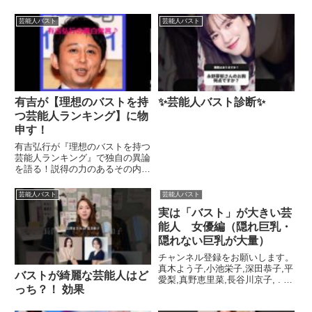
がグラビアアイドルではありませ
ん。関連ツイート
芸能人バスト
芸能人バスト
有吉が【理想のバストを持
✨芸能人バスト診断✨
つ芸能人ランキング】に物
申す！
有吉弘行が『理想のバストを持つ
芸能人ランキング』で独自の異論
を語る！説得の力のあるその内容
とは？ 有吉弘行のSUNDAY ...関
連ツイート
芸能人バスト
芸能人バスト
実は「バスト」が大きい芸
能人 女優編（隠れ巨乳・
隠れない巨乳が大量）
チャンネル登録をお願いします。
真木よう子,小池栄子,深田恭子,平
バストが綺麗な芸能人はど
愛梨,真野恵里菜,長谷川京子, . チ
っち？！ 効果
ャンネル登録をよろしくお願いし
ます。....関連ツイート