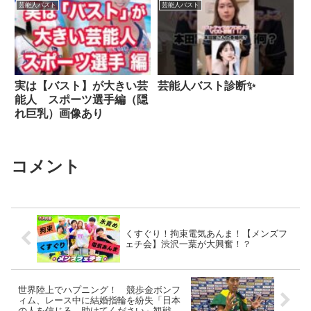
芸能人バスト
芸能人バスト
実は【バスト】が大きい芸
芸能人バスト診断✨
能人 スポーツ選手編（隠
れ巨乳）画像あり
コメント
くすぐり！拘束電気あんま！【メンズフ
ェチ会】渋沢一葉が大興奮！？
世界陸上でハプニング！ 競歩金ボンフ
ィム、レース中に結婚指輪を紛失「日本
の人を信じる。助けてください」観戦し