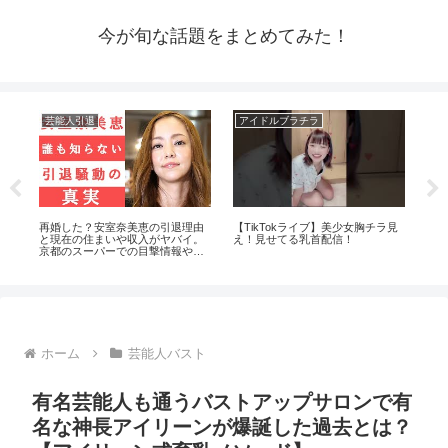
今が旬な話題をまとめてみた！
芸能人引退
アイドルブラチラ
芸
い
再婚した？安室奈美恵の引退理由
【TikTokライブ】美少女胸チラ見
【
と現在の住まいや収入がヤバイ。
え！見せてる乳首配信！
ない
京都のスーパーでの目撃情報や西
田斗
茂弘との関係は？
ホーム
芸能人バスト
有名芸能人も通うバストアップサロンで有
名な神長アイリーンが爆誕した過去とは？