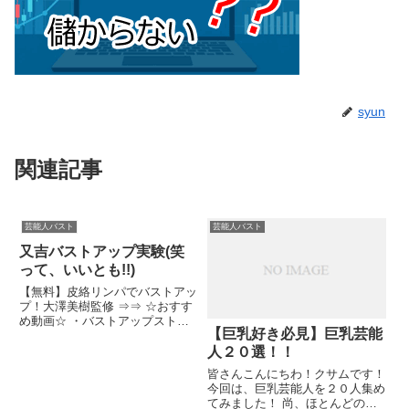
syun
関連記事
芸能人バスト
芸能人バスト
又吉バストアップ実験(笑
って、いいとも!!)
【無料】皮絡リンパでバストアッ
プ！大澤美樹監修 ⇒⇒ ☆おすす
め動画☆ ・バストアップスト
【巨乳好き必見】巨乳芸能
レ...関連ツイート
人２０選！！
皆さんこんにちわ！クサムです！
今回は、巨乳芸能人を２０人集め
てみました！ 尚、ほとんどの方