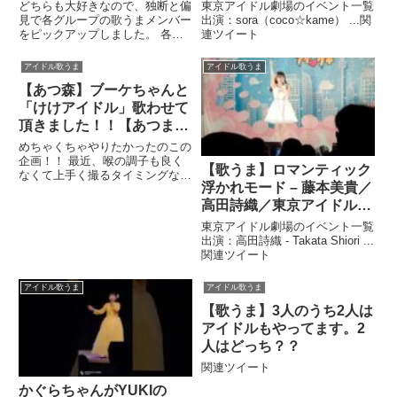
ぶ】??48 小田さくら 高
キ（2023年2月5日）【ソ
どちらも大好きなので、独断と偏
東京アイドル劇場のイベント一覧
橋愛 山本彩 増田有華
ロスペ】
見で各グループの歌うまメンバー
出演：sora（coco☆kame） ...関
をピックアップしました。 各々
連ツイート
宮崎美穂 渡辺麻友 田中
良さを多くの人に知って貰えれば
れいな ???? ??
本望です。 さんは言いすぎまし
アイドル歌うま
アイドル歌うま
たほんと ...関連ツイート
【あつ森】ブーケちゃんと
「けけアイドル」歌わせて
頂きました！！【あつまれ
どうぶつの森】
めちゃくちゃやりたかったのこの
企画！！ 最近、喉の調子も良く
【歌うま】ロマンティック
なくて上手く撮るタイミングなか
浮かれモード – 藤本美貴／
ったのですがなんとかなりまし
た！！自己満足動画です！！ヤッ
高田詩織／東京アイドル劇
フーーー！関連ツイート
場 アイゲキ（2023年3月19
東京アイドル劇場のイベント一覧
日）【ハロ☆プロ パーテ
出演：高田詩織 - Takata Shiori ...
関連ツイート
ィ～!2023春】
アイドル歌うま
アイドル歌うま
【歌うま】3人のうち2人は
アイドルもやってます。2
人はどっち？？
関連ツイート
かぐらちゃんがYUKIの