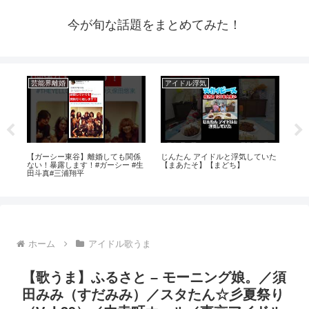
今が旬な話題をまとめてみた！
芸能界離婚
アイドル浮気
ア
ラ見
【ガーシー東谷】離婚しても関係
じんたん アイドルと浮気していた
【
ない！暴露します！#ガーシー #生
【まあたそ】【まどち】
ΛV
田斗真#三浦翔平
ホーム
アイドル歌うま
【歌うま】ふるさと – モーニング娘。／須
田みみ（すだみみ）／スタたん☆彡夏祭り