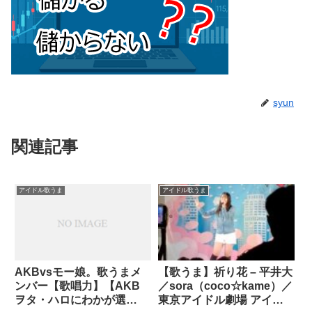
syun
関連記事
アイドル歌うま
アイドル歌うま
AKBvsモー娘。歌うまメ
【歌うま】祈り花 – 平井大
ンバー【歌唱力】【AKB
／sora（coco☆kame）／
ヲタ・ハロにわかが選
東京アイドル劇場 アイゲ