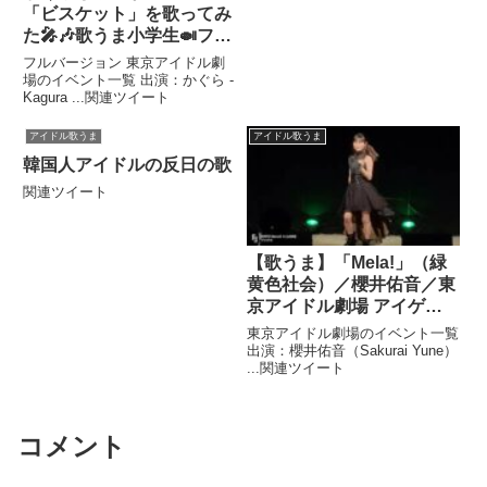
「ビスケット」を歌ってみ
た🎤🎶歌うま小学生🍛フル
バージョンは説明欄から
フルバージョン 東京アイドル劇
👉✨
場のイベント一覧 出演：かぐら -
Kagura ...関連ツイート
アイドル歌うま
アイドル歌うま
韓国人アイドルの反日の歌
関連ツイート
【歌うま】「Mela!」（緑
黄色社会）／櫻井佑音／東
京アイドル劇場 アイゲキ
ライブ（2022年9月23日）
東京アイドル劇場のイベント一覧
【定期公演】
出演：櫻井佑音（Sakurai Yune）
...関連ツイート
コメント