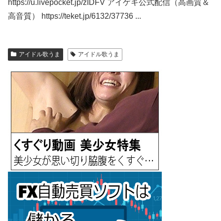
https://u.livepocket.jp/zIDFV アイゲキ公式配信（高画質＆
高音質） https://teket.jp/6132/37736 ...
アイドル歌うま
アイドル歌うま