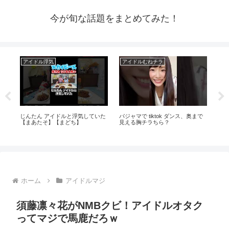
今が旬な話題をまとめてみた！
アイドル浮気
アイドルむねチラ
芸
カ
じんたん アイドルと浮気していた
パジャマで tiktok ダンス、奥まで
【
【まあたそ】【まどち】
見える胸チラちら？
能
ホーム
アイドルマジ
須藤凛々花がNMBクビ！アイドルオタク
ってマジで馬鹿だろｗ