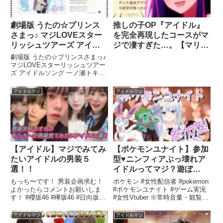
劇場版 うたの☆プリンス
推しの子OP『アイドル』
さまっ♪ マジLOVEスター
を完全再現したコースがマ
リッシュツアーズ アイド
ジで凄すぎた…。【マリオ
ルソング 一ノ瀬トキヤ
メーカー2】
劇場版 うたの☆プリンスさまっ♪
マジLOVEスターリッシュツアー
ズ アイドルソング 一ノ瀬トキヤ
2022.06.29 RELEASE ...関連ツ
イート
アイドルマジ
アイドルマジ
【アイドル】マジでみてみ
【ポケモンユナイト】参加
たいアイドルの男装５
型♥ニンフィアぶっ壊れア
選！！
イドルってマジ？遊ぼ
う･･･ﾋﾀﾋﾀ【Vtuber/大会自
もっち〜です！ 男装企画求む！
ポケモン #女性配信者 #pokemon
主練】
よかったらコメントお願いしま
#ポケモンユナイト #ゲーム実況
す！ #櫻坂46 #欅坂46 #日向坂46
#女性Vtuber ※常時音量・観覧注
もっち〜Twitter ...関連ツイート
意※ 本日追加のニンフィア、 ...
関連ツイート
アイドルマジ
アイドルマジ