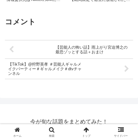
せを受けた女性と通話…突
て!@korekore19（フォローして
編をまるごと配信中！】 ネット
然「かねこあや」から謎の
...関連ツイート
もテレ東 ...関連ツイート
通話…
コメント
【芸能人の怖い話】雨上がり宮迫博之の
最恐ゾッとする話＋おまけ
【TikTok】@狩野英孝 ＃芸能人ギャルメ
イクパーティー＃ギャルメイク＃dtvチャ
ンネル
今が旬な話題をまとめてみた！
© 2021 今が旬な話題をまとめてみた！.
ホーム
検索
トップ
サイドバー