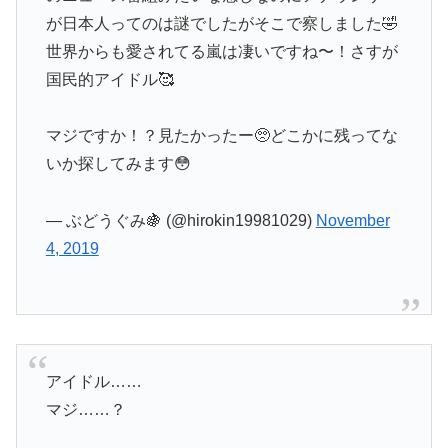
が日本人ってのは謎でしたがそこで察しました🤣
世界からも愛されてる嵐は凄いですね〜！さすが
国民的アイドル🥰
マジですか！？見たかったー🥺どこかに残ってな
いか探してみます😳
— ぶどうぐみ🍇 (@hirokin19981029)
November
4, 2019
アイドル……
マジ……？