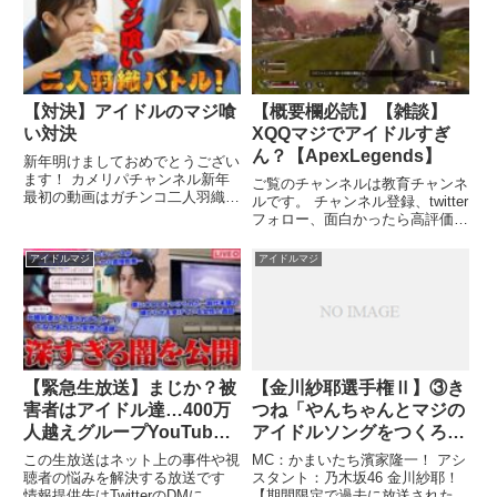
【対決】アイドルのマジ喰
【概要欄必読】【雑談】
い対決
XQQマジでアイドルすぎ
ん？【ApexLegends】
新年明けましておめでとうござい
ます！ カメリパチャンネル新年
ご覧のチャンネルは教育チャンネ
最初の動画はガチンコ二人羽織バ
ルです。 チャンネル登録、twitter
トル！ アイドルのガチ喰い勝負
フォロー、面白かったら高評価を
...
よろしくお願いします。関連ツイ
ート
アイドルマジ
アイドルマジ
【緊急生放送】まじか？被
【金川紗耶選手権Ⅱ】③き
害者はアイドル達…400万
つね「やんちゃんとマジの
人越えグループYouTuber
アイドルソングをつくろ
のメンバーが●●発覚…前
う！」【芸人動画チューズ
この生放送はネット上の事件や視
MC：かまいたち濱家隆一！ アシ
代未聞のヤバすぎる嫌がら
デー#24/PR】
聴者の悩みを解決する放送です
スタント：乃木坂46 金川紗耶！
情報提供先はTwitterのDMに
【期間限定で過去に放送された本