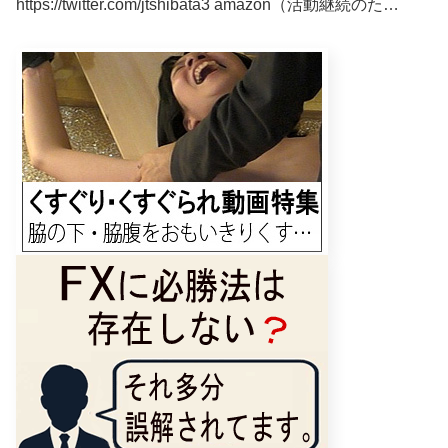
https://twitter.com/jtshibata3 amazon（活動継続のた…