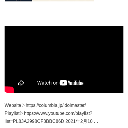
Website▷https://columbia.jp/idolmaster/
Playlist▷https://www.youtube.com/playlist?
list=PL83A2998CF3BBC86D 2021年2月10 …