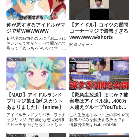
仲が悪すぎるアイドルがマ
【アイドル】コイツの質問
ジで草WWWWWW
コーナーマジで最悪すぎる
wwwwwww#shorts
初登場の時司会の人に「お二人は
仲いいんですか？」って聞かれて
関連ツイート
焦って「めっちゃ仲いいです！」
って言ってしまったせいで ...関
連ツイート
アイドルマジ
アイドルマジ
【MAD】アイドルランド
【緊急生放送】まじか？被
プリマジ第１話｢スカウト
害者はアイドル達…400万
あまりました!｣【anime】
人越えグループYouTuber
のメンバーが●●発覚…前
アイドルランドプリパラ #ワッチ
この生放送はネット上の事件や視
代未聞のヤバすぎる嫌がら
ャプリマジ! #伊藤かな恵 めが姉
聴者の悩みを解決する放送です
のピッチを上げたらタントちゃん
情報提供先はTwitterのDMに
せを受けた女性と通話…突
になりましたw.関連ツイート
て!@korekore19（フォローして
然「かねこあや」から謎の
...関連ツイート
アイドルマジ
アイドルマジ