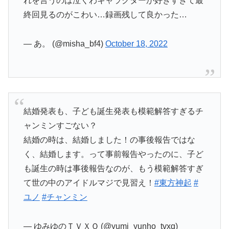
れを言うのは泣くわキャラクターが好きすぎて最
終回見るのがこわい…録画残して良かった…
— あ。 (@misha_bf4)
October 18, 2022
結婚発表も、子ども誕生発表も模範解答すぎるチ
ャンミンすごない？
結婚の時は、結婚しました！の事後報告ではな
く、結婚します。って事前報告やったのに、子ど
も誕生の時は事後報告なのが、もう模範解答すぎ
て世の中のアイドルマジで見習え！
#東方神起
#
ユノ
#チャンミン
— ゆみゆのＴＶＸＱ (@yumi_yunho_tvxq)