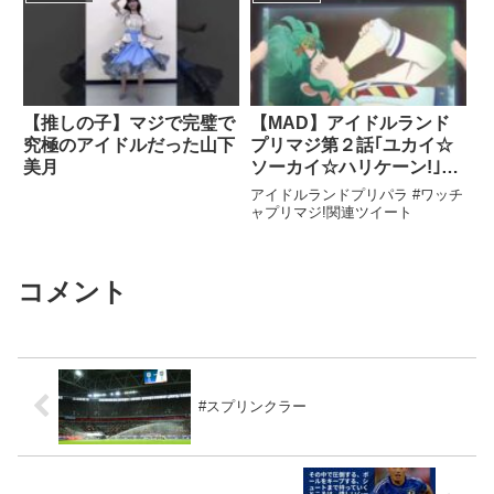
通話…
【推しの子】マジで完璧で
【MAD】アイドルランド
究極のアイドルだった山下
プリマジ第２話｢ユカイ☆
美月
ソーカイ☆ハリケーン!｣
【anime】
アイドルランドプリパラ #ワッチ
ャプリマジ!関連ツイート
コメント
#スプリンクラー