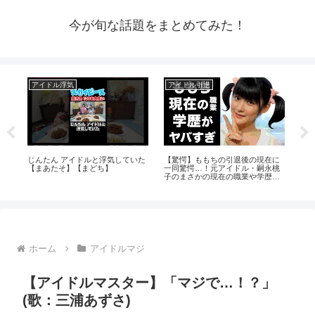
今が旬な話題をまとめてみた！
アイドル浮気
アイドル引退
芸
⁉️
じんたん アイドルと浮気していた
【驚愕】ももちの引退後の現在に
拡散
エ
【まあたそ】【まどち】
一同驚愕…！元アイドル・嗣永桃
声
子のまさかの現在の職業や学歴に
驚きを隠せない…
ホーム
アイドルマジ
【アイドルマスター】「マジで…！？」
(歌：三浦あずさ)