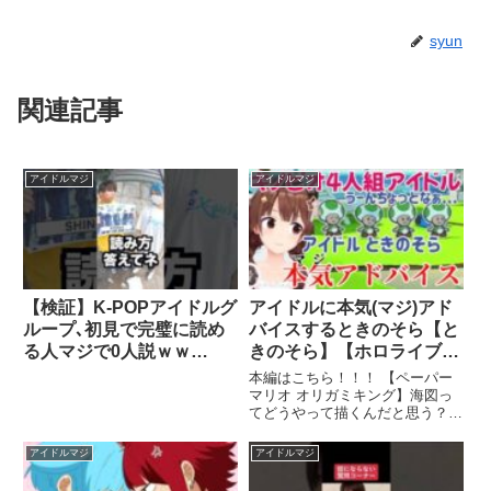
syun
関連記事
アイドルマジ
アイドルマジ
【検証】K-POPアイドルグ
アイドルに本気(マジ)アド
ループ､初見で完璧に読め
バイスするときのそら【と
る人マジで0人説ｗｗ
きのそら】【ホロライブ切
#Shorts
り抜き】【キノピオ】【ア
本編はこちら！！！ 【ペーパー
イドル】【ペーパーマリ
マリオ オリガミキング】海図っ
てどうやって描くんだと思う？
オ】
【#ときのそら生放送】 ...関連ツ
イート
アイドルマジ
アイドルマジ