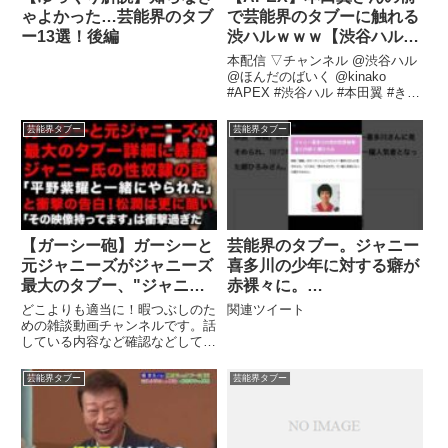
ゃよかった…芸能界のタブ
で芸能界のタブーに触れる
ー13選！後編
渋ハルｗｗｗ【渋谷ハル/
きなこ/本田翼/CRカップ/
本配信 ▽チャンネル @渋谷ハル
切り抜き】
@ほんだのばいく @kinako
#APEX #渋谷ハル #本田翼 #きな
こ.関連ツイート
芸能界タブー
芸能界タブー
【ガーシー砲】ガーシーと
芸能界のタブー。ジャニー
元ジャニーズがジャニーズ
喜多川の少年に対する癖が
最大のタブー、"ジャニー
赤裸々に。
喜多川氏の闇"を具体的に
#shorts#youtubeshorts#
どこよりも適当に！暇つぶしのた
関連ツイート
暴露した！平野紫耀も松潤
ytshorts
めの雑談動画チャンネルです。話
している内容など確認などしてい
もみんなやられていた 告
ませんので鵜呑みにしては ...関
発者は動画を持っていた！
連ツイート
芸能界タブー
芸能界タブー
結局全部本当 (TTMつ
よし