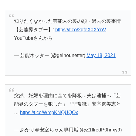
知りたくなかった芸能人の裏の顔・過去の裏事情
【芸能界タブー】:
https://t.co/2qfeXaXYnV
YouTubeさんから
— 芸能ネッター (@geinounetter)
May 18, 2021
突然、妊娠を理由に全てを降板…夫は逮捕へ「芸
能界のタブーを犯した」「非常識」安室奈美恵と
…
https://t.co/WmpKNQUQOx
— あかり＠安室ちゃん専用垢 (@Z1fIredP0hnxy9)