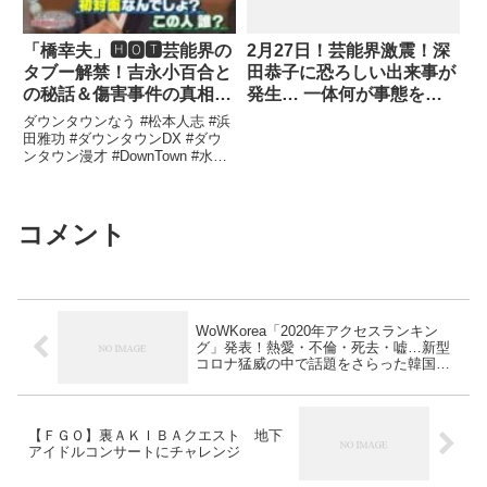
「橋幸夫」🅷🅾🆃芸能界の
2月27日！芸能界激震！深
タブー解禁！吉永小百合と
田恭子に恐ろしい出来事が
の秘話＆傷害事件の真相
発生… 一体何が事態をこ
「人志松本🌸浜田雅功」
こまで悪化させたのか？
ダウンタウンなう #松本人志 #浜
004
田雅功 #ダウンタウンDX #ダウ
ンタウン漫才 #DownTown #水曜
日のダウンタウン#ガキの使い ...
関連ツイート
コメント
WoWKorea「2020年アクセスランキン
グ」発表！熱愛・不倫・死去・嘘…新型
コロナ猛威の中で話題をさらった韓国芸
能ニュース (12/26)
【ＦＧＯ】裏ＡＫＩＢＡクエスト 地下
アイドルコンサートにチャレンジ