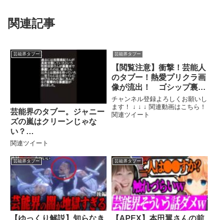
関連記事
芸能界タブー
芸能界タブー
【閲覧注意】衝撃！芸能人
のタブー！熱愛プリクラ画
像が流出！ ゴシップ裏
側 スキャンダル暴露！
チャンネル登録よろしくお願いし
ます！ ↓ ↓ ↓ 関連動画はこちら！
芸能界のタブー。ジャニー
関連ツイート
ズの嵐はクリーンじゃな
い？
#Shorts#youtubeshorts#
関連ツイート
ytshorts
芸能界タブー
芸能界タブー
【ゆっくり解説】知らなき
【APEX】本田翼さんの前