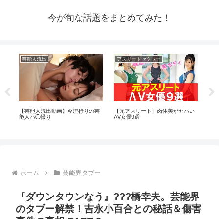
今が旬な話題をまとめてみた！
芸能人流出
アスリートセクシー
ア
メン
【芸能人流出動画】今流行りの芸
【元アスリート】肉体美がヤバい
グ
動機
能人ハ◯撮り
ΛV女優9選
ホーム
芸能界タブー
『ダウンタウンなう』???橋幸夫。芸能界
のタブー解禁！吉永小百合との秘話＆傷害