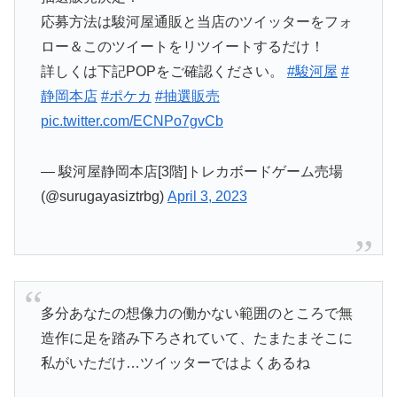
応募方法は駿河屋通販と当店のツイッターをフォ
ロー＆このツイートをリツイートするだけ！
詳しくは下記POPをご確認ください。
#駿河屋
#
静岡本店
#ポケカ
#抽選販売
pic.twitter.com/ECNPo7gvCb
— 駿河屋静岡本店[3階]トレカボードゲーム売場
(@surugayasiztrbg)
April 3, 2023
多分あなたの想像力の働かない範囲のところで無
造作に足を踏み下ろされていて、たまたまそこに
私がいただけ…ツイッターではよくあるね