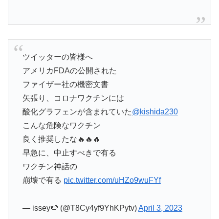
ツイッターの皆様へ
アメリカFDAの公開された
ファイザー社の機密文書
矢張り、コロナワクチンには
酸化グラフェンが含まれていた
@kishida230
こんな危険なワクチン
良く推奨したな🔥🔥🔥
早急に、中止すべきで有る
ワクチン神話の
崩壊で有る
pic.twitter.com/uHZo9wuFYf
— issey🍉 (@T8Cy4yf9YhKPytv)
April 3, 2023