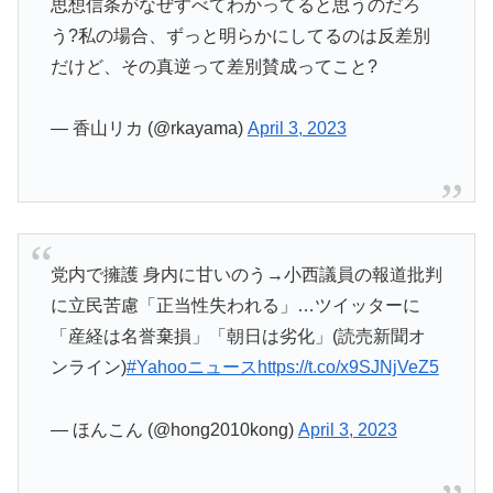
思想信条がなぜすべてわかってると思うのだろ
う?私の場合、ずっと明らかにしてるのは反差別
だけど、その真逆って差別賛成ってこと?
— 香山リカ (@rkayama)
April 3, 2023
党内で擁護 身内に甘いのう→小西議員の報道批判
に立民苦慮「正当性失われる」…ツイッターに
「産経は名誉棄損」「朝日は劣化」(読売新聞オ
ンライン)
#Yahooニュース
https://t.co/x9SJNjVeZ5
— ほんこん (@hong2010kong)
April 3, 2023