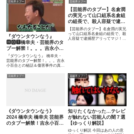
芸能界タブー
芸能界タブー
【芸能界のタブー】名倉潤
の実兄って山口組系名倉組
の組長で、殺人容疑で逮捕
歴アリってマジ！？これマ
【芸能界のタブー】名倉潤の実兄
スコミは触れちゃいけない
って山口組系名倉組の組長で、殺
『ダウンタウンなう』
人容疑で逮捕歴アリってマジ！？
絶対タブーらしい・・・
🅷🅾🆃橋幸夫・芸能界のタ
これマスコミは触れちゃいけない
絶対タブー...関連ツイート
ブー解禁！。。。吉永小百
合との秘話＆傷害事件の真
『ダウンタウンなう』 橋幸夫・
相 CUT 1 intro
芸能界のタブー解禁！。。。吉永
小百合との秘話＆傷害事件の真相
CUT 1 intro 。 OFFICE ...関連ツ
イート
芸能界タブー
芸能界タブー
《ダウンタウンなう》
知りたくなかった…テレビ
2024 橋幸夫 橋幸夫 芸能界
が触れない芸能人の闇７選
のタブー解禁！吉永小百合
【ゆっくり解説】
との秘話＆ 傷害事件の真
ゆっくり解説 今回はあの人の意