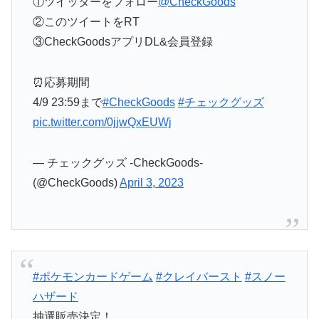
①ツイッターをフォロー
@CheckGoods
②このツイートをRT
③CheckGoodsアプリDL&会員登録
⏰応募期間
4/9 23:59まで
#CheckGoods
#チェックグッズ
pic.twitter.com/0jjwQxEUWj
— チェックグッズ -CheckGoods-
(@CheckGoods)
April 3, 2023
#ポケモンカードゲーム
#クレイバースト
#スノー
ハザード
抽選販売決定！