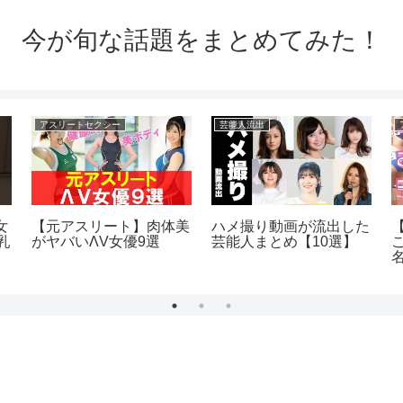
今が旬な話題をまとめてみた！
アスリートセクシー
芸能人流出
女
【元アスリート】肉体美
ハメ撮り動画が流出した
乳
がヤバいΛV女優9選
芸能人まとめ【10選】