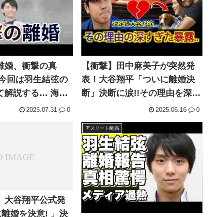
離婚、衝撃の真
【衝撃】田中麻美子が突然発
,今回は羽生結弦の
表！大谷翔平「ついに離婚決
て解説する… 海外
断」決断に涙!!その理由を深く
解明。フジテレビから即エッ
2025.07.31
0
2025.06.16
0
チな動き!!恐ろしい内容が発
アスリート離婚
生！
】大谷翔平公式発
に離婚を決意! 」決