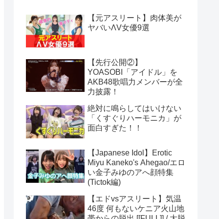
【元アスリート】肉体美が
ヤバいΛV女優9選
【先行公開②】
YOASOBI「アイドル」を
AKB48歌唱力メンバーが全
力披露！
絶対に鳴らしてはいけない
「くすぐりハーモニカ」が
面白すぎた！！
【Japanese Idol】Erotic
Miyu Kaneko's Ahegao/エロ
い金子みゆのアへ顔特集
(Tictok編)
【エドvsアスリート】気温
46度 何もないケニア火山地
帯からの脱出 [[FULL]] / 大脱