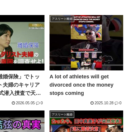
アスリート離婚
離婚保険」でトッ
A lot of athletes will get
ト夫婦のキャリア
divorced once the money
婚式潜入捜査で天音
stops coming
プロフェッショナ
2026.05.05
0
2025.10.28
0
員・天音蓮 第7話】
アスリート離婚
S 松倉佑吾出演！