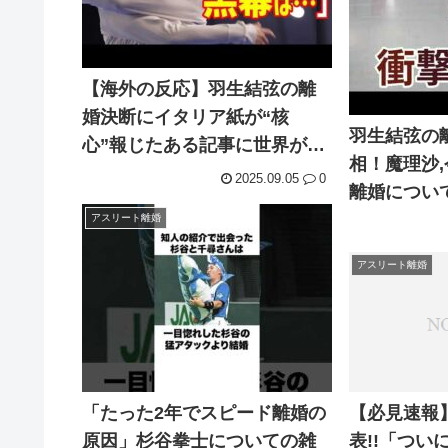
【海外の反応】羽生結弦の離
婚決断にイタリア紙が“核
羽生結弦の
心”報じたある記事に世界が騒
相！魔理沙
然…RE PRAYツアー西川や
2025.09.05
0
離婚につい
VOCEでコラボ続行もアマチュ
の反応 393
アスリート離婚
ア時代から続くメディア過激
行為に批判殺到で炎上拡大も
アスリート離婚
「たった2年でスピード離婚の
【必見速報
原因」杉谷拳士についての雑
表!!「つい