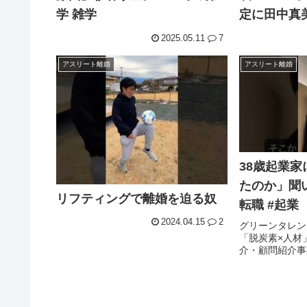
学 雑学
定に田中真美
きの真実に
2025.05.11
7
撃!!
アスリート離婚
アスリート離婚
38歳起業家
たのか」聞いて
リフティングで離婚を迫る奴
転職 #起業
2024.04.15
2
グリーンタレン
「脱炭素×人材
介・顧問紹介事
リングサービスを 