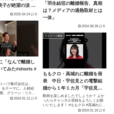
「羽生結弦の離婚報告、真相
子が絶望の涙 驚
は？メディアの過熱取材とは
日テレとフジが衝
2025.04.24
0
一体」
2024.08.28
0
アスリート離婚
に「なんで離婚し
みた#shorts #
ももクロ・高城れに離婚を発
表 中日・宇佐見との電撃結
トハブ株式会社は、
婚から１年１カ月「宇佐見さ
」をテーマに、人材紹
業、グリーン・リスキ
んと出会えたことはとても幸
動画を楽しめましたでしょうか？ よか
...
2024.01.21
0
ったらチャンネル登録をよろしくお願
せでした」
いいたします！ #ももクロ #高城れに #
宇佐見真吾 ...
2024.01.19
0