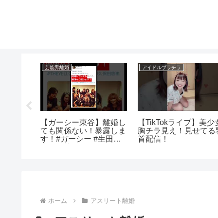
芸能界離婚
アイドルブラチラ
アイドル
【ガーシー東谷】離婚し
【TikTokライブ】美少
坂本瑞帆
ても関係ない！暴露しま
胸チラ見え！見せてる
す！#ガーシー #生田斗
首配信！
真#三浦翔平
ホーム
アスリート離婚