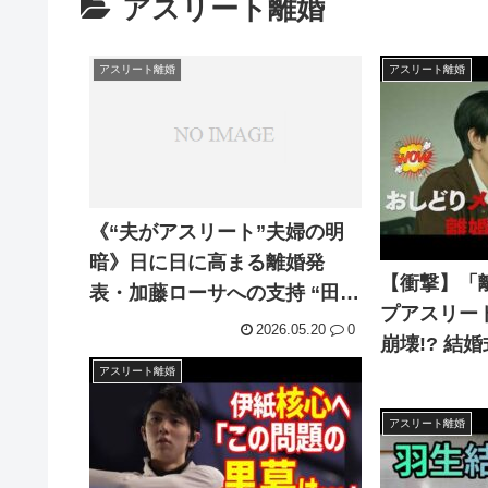
アスリート離婚
アスリート離婚
アスリート離婚
《“夫がアスリート”夫婦の明
暗》日に日に高まる離婚発
【衝撃】「
表・加藤ローサへの支持 “田中
プアスリー
将大＆里田まい”“長友佑都＆
2026.05.20
0
崩壊!? 結
平愛梨”など安泰組の秘訣は
蓮が暴く【
アスリート離婚
「妻の明るさ」
ル保険調査
アスリート離婚
SixTONE