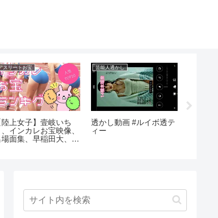
アスリートお宝
芸能人透かし
芸能人引退
【陸上女子】壹岐いち
透かし動画 #ルイボ透テ
再婚し
こ、インカレお宝映像、
ィー
引退理
名場面集、早稲田大、立
や収入
命館
スーパ
西茂弘