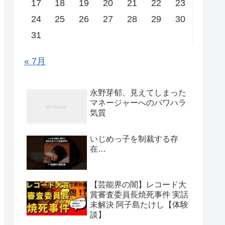
17
18
19
20
21
22
23
24
25
26
27
28
29
30
31
« 7月
永野芽郁、見えてしまった
マネージャーへのパワハラ
気質
いじめっ子を制裁する存
在…
【芸能界の闇】レコード大
賞審査委員長焼死事件 実話
未解決 阿子島たけし【体験
談】