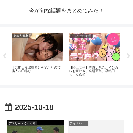
今が旬な話題をまとめてみた！
芸能人流出
アスリートお宝
ア
【芸能人流出動画】今流行りの芸
【陸上女子】壹岐いちこ、インカ
【T
能人ハ◯撮り
レお宝映像、名場面集、早稲田
え
大、立命館
2025-10-18
アスリートくすぐり
アイドルキレ