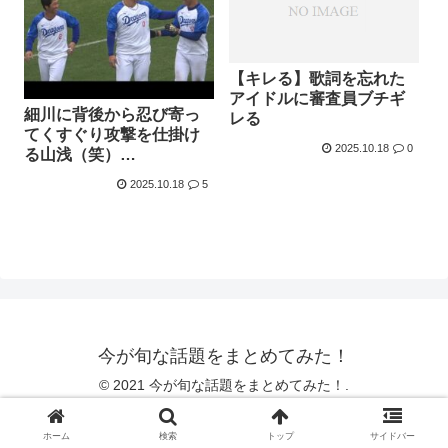
【キレる】歌詞を忘れた
アイドルに審査員ブチギ
細川に背後から忍び寄っ
レる
てくすぐり攻撃を仕掛け
2025.10.18
0
る山浅（笑）
(2023/02/20)
2025.10.18
5
今が旬な話題をまとめてみた！
© 2021 今が旬な話題をまとめてみた！.
ホーム
検索
トップ
サイドバー