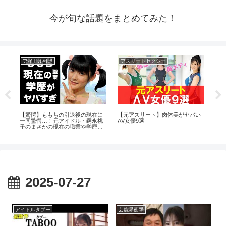
今が旬な話題をまとめてみた！
アイドル引退
アスリートセクシー
ア
カ
【驚愕】ももちの引退後の現在に
【元アスリート】肉体美がヤバい
【Ja
一同驚愕…！元アイドル・嗣永桃
ΛV女優9選
Ka
子のまさかの現在の職業や学歴に
のア
驚きを隠せない…
2025-07-27
アイドルタブー
芸能界衝撃