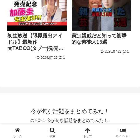
初生放送【限界露出アイ
実は親戚だと知って衝撃
ドル】最新作
的な芸能人15選
★TABOO(タブー)発売記
2025.07.27
1
念！加藤圭さんナマ出演
2025.07.27
1
SP!!【オトナの動画ソク
ミル】
今が旬な話題をまとめてみた！
© 2021 今が旬な話題をまとめてみた！.
ホーム
検索
トップ
サイドバー