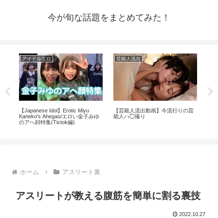
今が旬な話題をまとめてみた！
アイドルエロ
芸能人流出
ア
【Japanese Idol】Erotic Miyu
【芸能人流出動画】今流行りの芸
【
Kaneko's Ahegao/エロい金子みゆ
能人ハ◯撮り
ΛV
のアへ顔特集(Tictok編)
ホーム
アスリート裏
アスリートが教える腹筋を簡単に割る裏技
2022.10.27