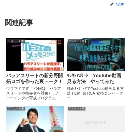
syun
関連記事
アスリート裏
アスリート裏
パラアスリートの新分野開
ｸﾗｳﾝｱｽﾘｰﾄ Youtube動画
拓ロゴを作った裏トーク！
見る方法 やってみた
ウラマドです！ 今回は、パラア
純正ｵｰﾃﾞｨｵでYoutube動画見る方
スリートや指導者を対象とした
法 HDMI to RCA 変換コンバータ
コーチングの育成プログラム、
ー ...
「パラスポーツメッセンジャー」
...関連ツイート
アスリート裏
アスリート裏