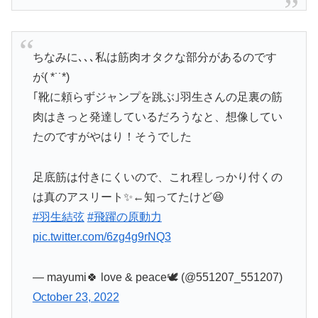
ちなみに､､､私は筋肉オタクな部分があるのです
が( *˙˙*)
｢靴に頼らずジャンプを跳ぶ｣羽生さんの足裏の筋
肉はきっと発達しているだろうなと、想像してい
たのですがやはり！そうでした
足底筋は付きにくいので、これ程しっかり付くの
は真のアスリート✨←知ってたけど😆
#羽生結弦
#飛躍の原動力
pic.twitter.com/6zg4g9rNQ3
— mayumi🍀 love & peace🕊 (@551207_551207)
October 23, 2022