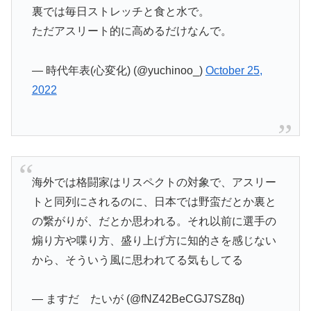
裏では毎日ストレッチと食と水で。
ただアスリート的に高めるだけなんで。
— 時代年表(心変化) (@yuchinoo_)
October 25,
2022
海外では格闘家はリスペクトの対象で、アスリー
トと同列にされるのに、日本では野蛮だとか裏と
の繋がりが、だとか思われる。それ以前に選手の
煽り方や喋り方、盛り上げ方に知的さを感じない
から、そういう風に思われてる気もしてる
— ますだ たいが (@fNZ42BeCGJ7SZ8q)