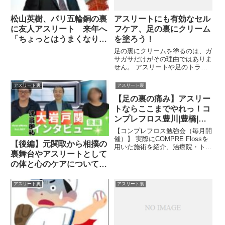
松山英樹、パリ五輪銅の裏
アスリートにも有効なセル
に友人アスリート 来年へ
フケア、足の裏にクリーム
「ちょっとはうまくなりた
を塗ろう！
い」 単独インタビュー
足の裏にクリームを塗るのは、ガ
サガサだけがその理由ではありま
せん。 アスリートや足のトラブ
ルのある方のセルフケアをしても
有効です。関連ツイート
アスリート裏
アスリート裏
【足の裏の痛み】アスリー
トならここまでやれっ！コ
ンプレフロス豊川|豊橋|小
坂井|猫背|肩こり さつきバ
【コンプレフロス勉強会（毎月開
ランス整骨院
催）】 実際にCOMPRE Flossを
【後編】元関取から相撲の
用いた施術を紹介、治療院・トレ
裏舞台やアスリートとして
ーナー・向けに実例などを交え紹
介するセミナー 日時:12月21日
の体と心のケアについてイ
(日) 16時?18 ...関連ツイート
ンタビューしました！
アスリート裏
アスリート裏