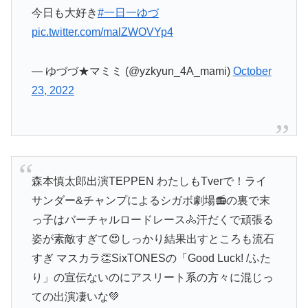
今日も大好き
#一日一ゆづ
pic.twitter.com/malZWOVYp4
— ゆづづ★マミミ (@yzkyun_4A_mami)
October
23, 2022
森本慎太郎出演TEPPEN わたしもTverで！ライ
サンダー&チャンプによるシガボ劇場📻の裏で末
っ子はバーチャルロードレース🚴汗だくで頑張る
姿が素敵すぎて😍しっかり結果出すところも流石
すぎ マスカラ👏SixTONESの「Good Luck! /ふた
り」の宣伝ないのにアスリート系の方々に混じっ
ての出演凄いな💚