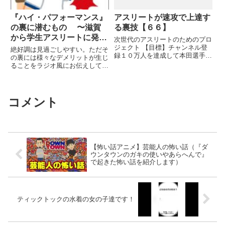
『ハイ・パフォーマンス』
アスリートが速攻で上達す
の裏に潜むもの 〜滋賀
る裏技【６６】
から学生アスリートに発
次世代のアスリートのためのプロ
信〜
ジェクト 【目標】チャンネル登
絶好調は見過ごしやすい。ただそ
録１０万人を達成して本田選手に
の裏には様々なデメリットが生じ
出演してもらう！関連ツイート
ることをラジオ風にお伝えしてま
す！ チャンネル登録宜しく ...関
連ツイート
コメント
【怖い話アニメ】芸能人の怖い話（『ダ
ウンタウンのガキの使いやあらへんで』
で起きた怖い話を紹介します）
ティックトックの水着の女の子達です！