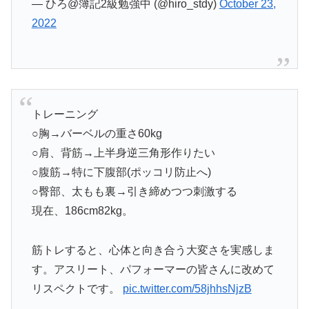
— ひろ@簿記2級勉強中 (@hiro_stdy)
October 23,
2022
トレーニング
○胸→バーベルの重さ60kg
○肩、背筋→上半身逆三角形作りたい
○腹筋→特に下腹部(ポッコリ防止へ)
○臀部、太もも裏→引き締めつつ刺激する
現在、186cm82kg。
筋トレすると、心体と向き合う大変さを実感しま
す。アスリート、パフォーマーの皆さんに改めて
リスペクトです。
pic.twitter.com/58jhhsNjzB