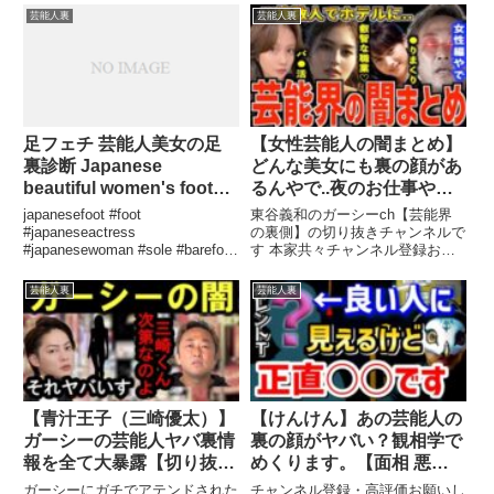
...関連ツイート
芸能人裏
芸能人裏
足フェチ 芸能人美女の足
【女性芸能人の闇まとめ】
裏診断 Japanese
どんな美女にも裏の顔があ
beautiful women's foot
るんやで..夜のお仕事や複
sole fetish
数人での●●【長澤まさ
japanesefoot #foot
東谷義和のガーシーch【芸能界
み】【馬場ふみか】【篠崎
#japaneseactress
の裏側】の切り抜きチャンネルで
#japanesewoman #sole #barefoot
す 本家共々チャンネル登録お願
愛】【沢尻エリカ】【小澤
#足裏 #つま先 #足指.関連ツイー
いいたします！！ 芸能界の闇 ...
美里】【芸能界の裏側/
ト
関連ツイート
芸能人裏
芸能人裏
闇】【東谷義和】【切り抜
き】
【青汁王子（三崎優太）】
【けんけん】あの芸能人の
ガーシーの芸能人ヤバ裏情
裏の顔がヤバい？観相学で
報を全て大暴露【切り抜
めくります。【面相 悪人
き】
観相学 けんけん切り抜き
ガーシーにガチでアテンドされた
チャンネル登録・高評価お願いし