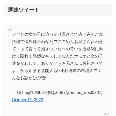
関連ツイート
ファンの女の子に追っかけ回されて逃げ込んだ裏
路地で偶然鉢合わせた🍺にごめんお兄さん合わせ
て！って言って抱きついた🍺の背中を通路側に向
けて隠れて熱烈なキスしてなんだホモかと女の子
達をかわして、ありがとうお兄さん…お礼させて
よ、から始まる芸能人🎧×小料理屋の料理人🍺く
んなお話か(文字数
— Ochu@10/306号館お60b (@herios_west0731)
October 11, 2022