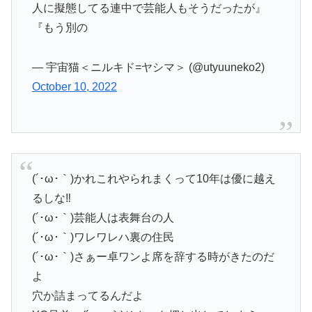
人に擬態してる連中で芸能人もそうだったが』
『もう別の
— 宇宙猫＜ニルキド=ヤシマ＞ (@utyuuneko2)
October 10, 2022
(´･ω･｀)かれこれやられまくって10年は優に越え
るしな‼
(´･ω･｀)芸能人は表舞台の人
(´･ω･｀)ワレワレハ裏の住民
(´･ω･｀)さぁー卓ワンよ席を辞する時がきたのだ
よ
穴か詰まってるんだよ