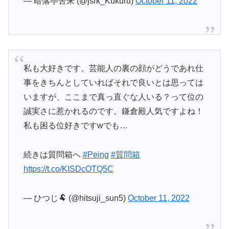
— 暗落亭苦来 (@jsrk_Kukuru)
October 11, 2022
私も大好きです。芸能人の裏の顔がどうであれ仕
事をきちんとしていればそれで良いとは思っては
いますが、ここまで真っ直ぐな人いる？って位の
誠実さに惹かれるのです。鎌倉殿人気ですよね！
私も困る位好きですwでも…
続きは質問箱へ
#Peing
#質問箱
https://t.co/KISDcOTQ5C
— ひつじ🐏 (@hitsuji_sun5)
October 11, 2022