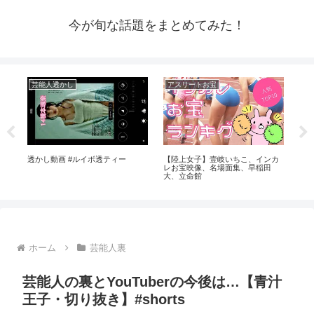
今が旬な話題をまとめてみた！
芸能人透かし
アスリートお宝
ア
⁉️
透かし動画 #ルイボ透ティー
【陸上女子】壹岐いちこ、インカ
パジ
エ
レお宝映像、名場面集、早稲田
見
大、立命館
ホーム
芸能人裏
芸能人の裏とYouTuberの今後は…【青汁
王子・切り抜き】#shorts