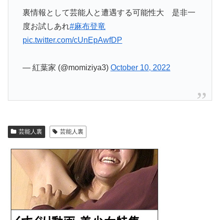
裏情報として芸能人と遭遇する可能性大 是非一
度お試しあれ
#麻布登竜
pic.twitter.com/cUnEpAwfDP
— 紅葉家 (@momiziya3)
October 10, 2022
芸能人裏
芸能人裏