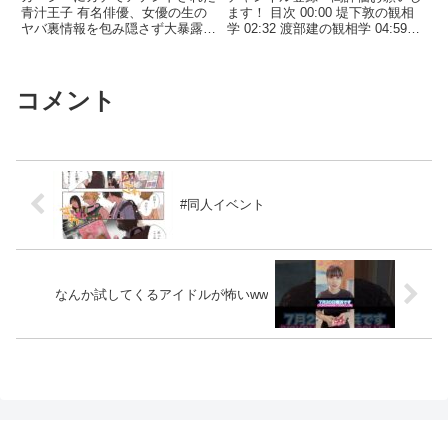
占い師】
青汁王子 有名俳優、女優の生の
ます！ 目次 00:00 堤下敦の観相
ヤバ裏情報を包み隠さず大暴露。
学 02:32 渡部建の観相学 04:59
流石の青汁王子も絶句。関連ツイ
小澤廉の観相学 07:19 絵本作家
ート
...関連ツイート
コメント
#同人イベント
なんか試してくるアイドルが怖いww