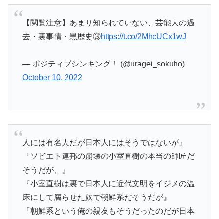
【閲覧注意】あまり知られていない、芸能人の過
去・裏事情・黒歴史③
https://t.co/2MhcUCx1wJ
— ポジティブシンキング！ (@uragei_sokuho)
October 10, 2022
人には有名人だが日本人にはそうではないが』
『ソビエト連邦の崩壊の小室直樹の本当の師匠だ
そうだが、』
『小室直樹は裏で日本人に近代文明をイジメの温
床にして腐らせた奴で朝鮮系だそうだが』
『朝鮮系という俺の親友もそうだったのだが日本