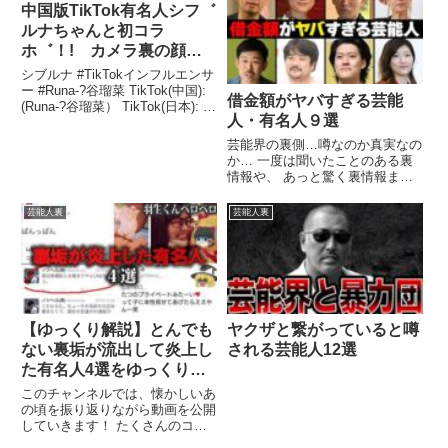
中国版TikTok有名人シフ゛
ルナちゃんと初コラ
ホ゛！! カメラ裏の顔を
暴露させていただきまし
シブルナ #TikTokインフルエンサ
た！
ー #Runa-?谷瑠菜 TikTok(中国):
借金額がヤバすぎる芸能
(Runa-?谷瑠菜） TikTok(日本): ...
人・有名人９選
関連ツイート
芸能界の裏側…噂なのか真実なの
か… 一度は聞いたことのある裏
情報や、 あっと驚く裏情報まで
紹介します。 今回は、借金額が
...関連ツイート
芸能人裏
芸能人裏
【ゆっくり解説】とんでも
ヤクザと繋がっていると噂
ない裏垢が流出して炎上し
される芸能人12選
た有名人4選をゆっくり解
説
このチャンネルでは、懐かしいあ
の頃を振り返りながら動画を公開
していきます！ たくさんのコメ
ントを是非よろしくお願い致し