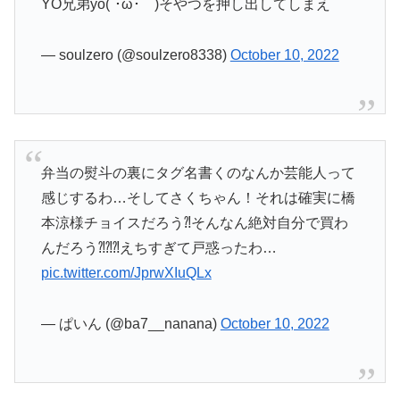
YO兄弟yo(´･ω･｀)そやつを押し出してしまえ
— soulzero (@soulzero8338)
October 10, 2022
弁当の熨斗の裏にタグ名書くのなんか芸能人って
感じするわ…そしてさくちゃん！それは確実に橋
本涼様チョイスだろう⁈そんなん絶対自分で買わ
んだろう⁈⁈⁈えちすぎて戸惑ったわ…
pic.twitter.com/JprwXIuQLx
— ぱいん (@ba7__nanana)
October 10, 2022