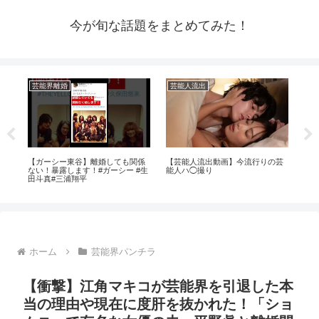
今が旬な話題をまとめてみた！
芸能界離婚
芸能人流出
ア
メン
【ガーシー東谷】離婚しても関係
【芸能人流出動画】今流行りの芸
【先
動機
ない！暴露します！#ガーシー #生
能人ハ◯撮り
ル」
田斗真#三浦翔平
力
ホーム
芸能界パンチラ
【衝撃】江角マキコが芸能界を引退した本
当の理由や現在に度肝を抜かれた！「ショ