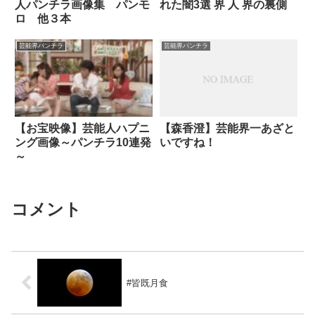
人パンチラ画像集 パンモ
れた闇3選 界 人 界の裏側
ロ 他３本
芸能界パンチラ
芸能界パンチラ
【お宝映像】芸能人ハプニ
【森香澄】芸能界一あざと
ング画像～パンチラ10連発
いですね！
～
コメント
#皆既月食