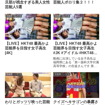
旦那が残念すぎる美人女性
芸能人ポロリ集２！！！
芸能人5選
芸能界パンチラ
芸能界パンチラ
【LIVE】HKT48 最高かよ
【LIVE】HKT48 最高かよ
芸能界を目指す女子高生
芸能界を目指す女子高生
[4K]
#JK #アイドル #HKT48
[4K]
動画に出演している女子高生は
福岡県にある「第一薬科大学付属
高等学校」の生徒さんです 第一
薬科大学付属高校 ...
芸能界パンチラ
芸能界パンチラ
わりとガッツリ映った芸能
クイズヘキサゴンの暴露さ