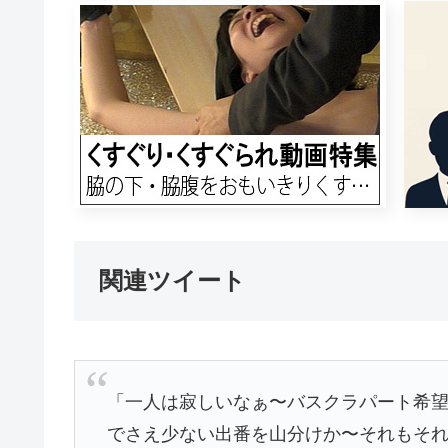
関連ツイート
「一人は寂しいなぁ〜バスクラパート希
でさえ少ない出番を山分けか〜それもそ