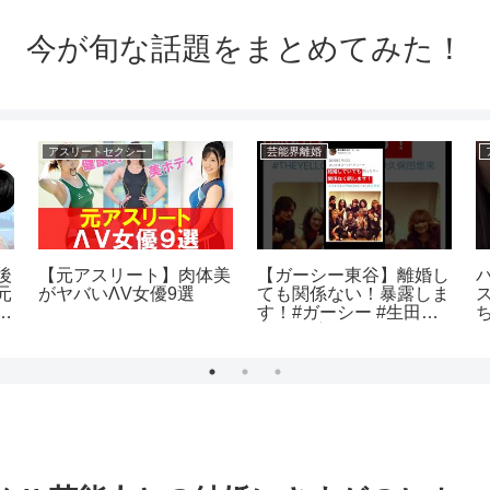
今が旬な話題をまとめてみた！
アスリートセクシー
芸能界離婚
後
【元アスリート】肉体美
【ガーシー東谷】離婚し
パ
元
がヤバいΛV女優9選
ても関係ない！暴露しま
ま
す！#ガーシー #生田斗
歴
真#三浦翔平