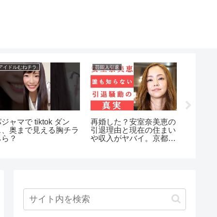
アイドルむねチラ
芸能人引退
アイドルエ
ジャマで tiktok ダン
再婚した？安室奈美恵の
【Japane
ス、奥まで見える胸チラ
引退理由と現在の住まい
Miyu Ka
ちら？
や収入がヤバイ。京都の
エロい
スーパーでの目撃情報や
特集(Tic
西茂弘との関係は？