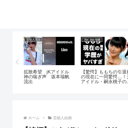
芸能人流出
アイドル引退
ブ】美少女
拡散希望 jKアイドル
【驚愕】ももちの引退
せてる乳
神の喘ぎ声 坂本瑞帆
の現在に一同驚愕…！
流出
アイドル・嗣永桃子の
さかの現在の職業や学
に驚きを隠せない…
ホーム
芸能人結婚