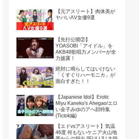
【元アスリート】肉体美が
ヤバいΛV女優9選
【先行公開②】
YOASOBI「アイドル」を
AKB48歌唱力メンバーが全
力披露！
絶対に鳴らしてはいけない
「くすぐりハーモニカ」が
面白すぎた！！
【Japanese Idol】Erotic
Miyu Kaneko's Ahegao/エロ
い金子みゆのアへ顔特集
(Tictok編)
【エドvsアスリート】気温
46度 何もないケニア火山地
帯からの脱出 [[FULL]] / 大脱