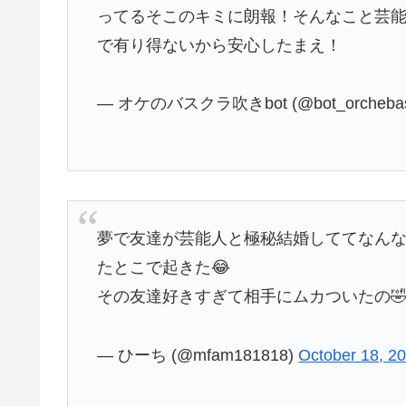
ってるそこのキミに朗報！そんなこと芸
で有り得ないから安心したまえ！
— オケのバスクラ吹きbot (@bot_orchebas
夢で友達が芸能人と極秘結婚しててなん
たとこで起きた😂
その友達好きすぎて相手にムカついたの
— ひーち (@mfam181818)
October 18, 2