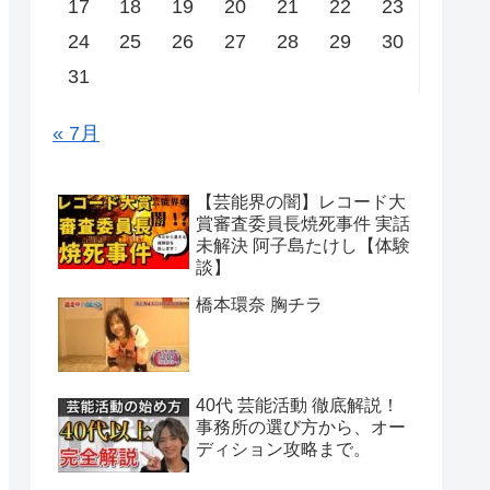
17
18
19
20
21
22
23
24
25
26
27
28
29
30
31
« 7月
【芸能界の闇】レコード大
賞審査委員長焼死事件 実話
未解決 阿子島たけし【体験
談】
橋本環奈 胸チラ
40代 芸能活動 徹底解説！
事務所の選び方から、オー
ディション攻略まで。