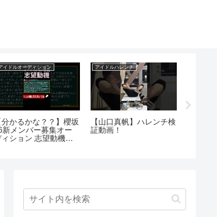
アイドルオーディション
アイドルハレンチ
芸能界離婚
【分かるかな？？】櫻坂
【山口真帆】ハレンチ検
【ガー
46新メンバー募集オー
証動画！
ても関
ディション 志望動機の
す！#ガ
体例 #shorts
真#三浦