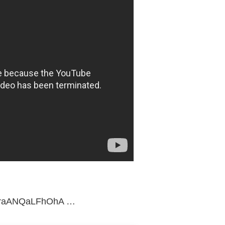
MKraANQaLFhOhA …