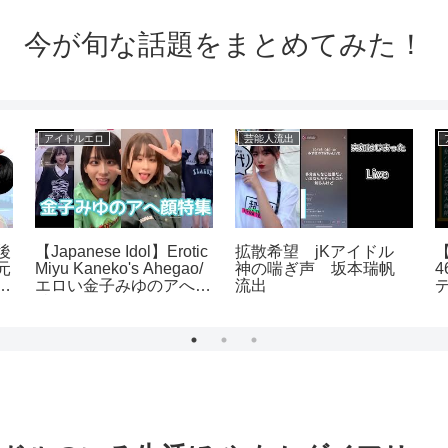
今が旬な話題をまとめてみた！
アイドルエロ
芸能人流出
後
【Japanese Idol】Erotic
拡散希望 jKアイドル
元
Miyu Kaneko's Ahegao/
神の喘ぎ声 坂本瑞帆
ま
エロい金子みゆのアへ顔
流出
歴
特集(Tictok編)
具