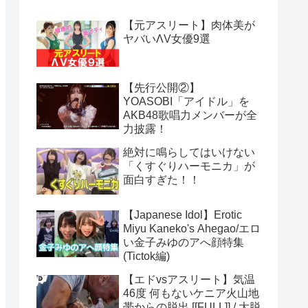
【元アスリート】肉体美が
ヤバいΛV女優9選
【先行公開②】
YOASOBI「アイドル」を
AKB48歌唱力メンバーが全
力披露！
絶対に鳴らしてはいけない
「くすぐりハーモニカ」が
面白すぎた！！
【Japanese Idol】Erotic
Miyu Kaneko's Ahegao/エロ
い金子みゆのアへ顔特集
(Tictok編)
【エドvsアスリート】気温
46度 何もないケニア火山地
帯からの脱出 [[FULL]] / 大脱