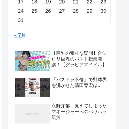
17
18
19
20
21
22
23
24
25
26
27
28
29
30
31
« 7月
【巨乳の素朴な疑問】合法
ロリ巨乳のバスト授業開
講！【グラビアアイドル】
『パスドラ不倫』で野球界
を沸かせた清田育宏は..
永野芽郁、見えてしまった
マネージャーへのパワハラ
気質