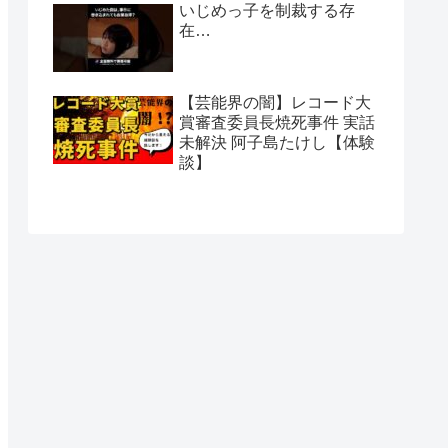
いじめっ子を制裁する存
在…
【芸能界の闇】レコード大
賞審査委員長焼死事件 実話
未解決 阿子島たけし【体験
談】