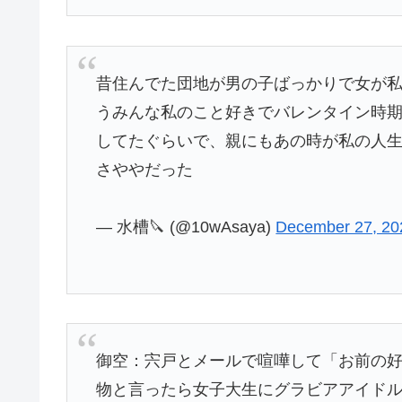
昔住んでた団地が男の子ばっかりで女が私
うみんな私のこと好きでバレンタイン時
してたぐらいで、親にもあの時が私の人
さややだった
— 水槽🔪 (@10wAsaya)
December 27, 20
御空：宍戸とメールで喧嘩して「お前の
物と言ったら女子大生にグラビアアイド