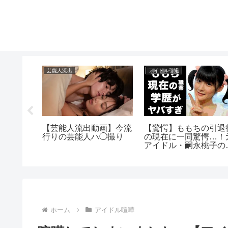
芸能人流出
アイドル引退
流出した
【芸能人流出動画】今流
【驚愕】ももちの引退
10選】
行りの芸能人ハ◯撮り
の現在に一同驚愕…！
アイドル・嗣永桃子の
さかの現在の職業や学
に驚きを隠せない…
ホーム
アイドル喧嘩