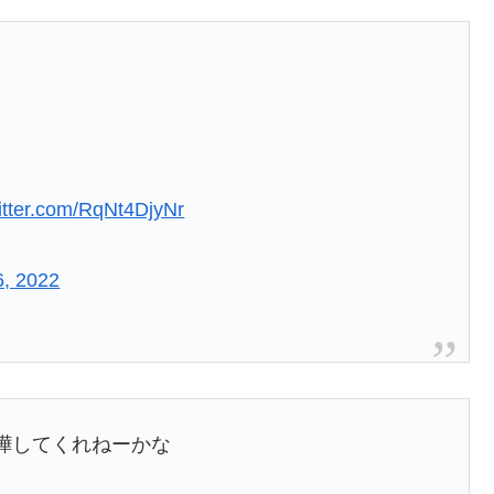
、
witter.com/RqNt4DjyNr
, 2022
嘩してくれねーかな