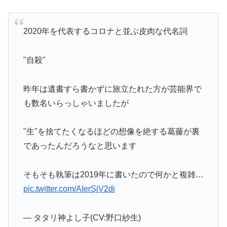
2020年を代表するコロナと並ぶ皮肉な代名詞
"自殺"
昨年は遺書すら書かずに旅立たれた方が芸能界で
も数名いらっしゃいましたが
"生"を捨てたくなるほどの想像を絶する葛藤が裏
であったんだろうなと思います
そもそも執筆は2019年に書いたので何かと複雑…
pic.twitter.com/AIerSjV2di
— タタリ神よし子(CV:野口紗生)