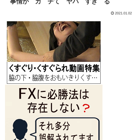
事情か゛カ゛チて゛ヤハ゛すき゛る
2021.01.02