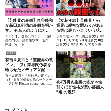
【芸能界の裏側】東谷義和
【立花孝志】芸能界と●●
が新田真剣佑の裏側を明か
業界は親密な関わりがある
す。 有名人のようにカー
※実は裏じゃこういう状態
ニバルを揺さぶって舞台裏
なんですよと暴露【ガーシ
チャンネル登録はコチラ→ 《動
ホリエモン大学【堀江貴文切り抜
でやりたいことをやってい
ー ホリエモン 切り抜き】
画の内容》 綾野剛や城田優の ...
き】 #ホリエモン #堀江貴文 #堀
関連ツイート
江貴文切り抜き #ホリエモン切り
る世界なのか？
抜き #ほりえもん #切り抜き ...関
連ツイート
芸能界裏
芸能界裏
有吉＆夏目と「芸能界の裏
ドン」（3）業界関係者を
唸らせたメディア采配
有吉＆夏目と「芸能界の裏ドン」
（3）業界関係者を唸らせたメデ
㊗️4万再㊗️生裏の姿が本性
ィア采配 Please subscribe: ...関
引くほど性格が悪い芸能人
連ツイート
5選 の素顔
コメント