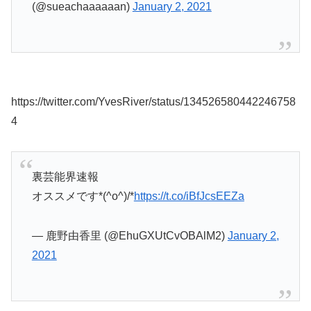
(@sueachaaaaaan)
January 2, 2021
https://twitter.com/YvesRiver/status/134526580442246758
4
裏芸能界速報
オススメです*(^o^)/*
https://t.co/iBfJcsEEZa
— 鹿野由香里 (@EhuGXUtCvOBAlM2)
January 2,
2021