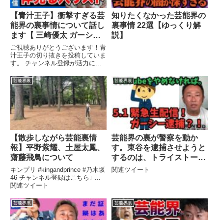
【青汁王子】衝撃すぎる芸
知りたくなかった芸能界の
能界の裏事情について話し
裏事情 22選【ゆっくり解
ます【 三崎優太 ガーシー
説】
浜辺美波 川口春奈】
ご視聴ありがとうございます！青
汁王子の切り抜きを投稿していま
す。 チャンネル登録が活力にな
ります！関連ツイート
芸能界裏
芸能界裏
【散歩しながら芸能裏情
芸能界の裏が警察を動か
報】平野紫耀、土屋太鳳、
す。東谷を逮捕させようと
齋藤飛鳥について
するのは、トライストーン
か新田真剣佑か？！『ガー
キンプリ #kingandprince #乃木坂
関連ツイート
シーこと東谷義和』
46 チャンネル登録はこちら↓ ...
関連ツイート
芸能界裏
芸能界裏