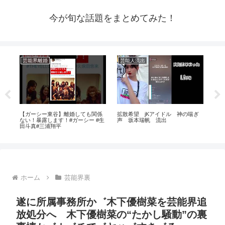
今が旬な話題をまとめてみた！
芸能界離婚
芸能人流出
ア
由
【ガーシー東谷】離婚しても関係
拡散希望 jKアイドル 神の喘ぎ
パジ
。
ない！暴露します！#ガーシー #生
声 坂本瑞帆 流出
見
西
田斗真#三浦翔平
ホーム
芸能界裏
遂に所属事務所か゛木下優樹菜を芸能界追
放処分へ 木下優樹菜の“たかし騒動”の裏