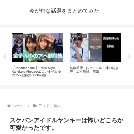
今が旬な話題をまとめてみた！
アイドルエロ
芸能人流出
ア
ラ見
【Japanese Idol】Erotic Miyu
拡散希望 jKアイドル 神の喘ぎ
【
Kaneko's Ahegao/エロい金子みゆ
声 坂本瑞帆 流出
一
のアへ顔特集(Tictok編)
子
驚
ホーム
アイドル怖い
スケバンアイドルヤンキーは怖いどころか
可愛かったです。