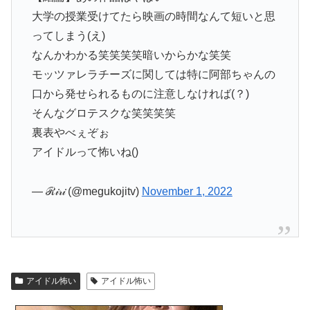
大学の授業受けてたら映画の時間なんて短いと思
ってしまう(え)
なんかわかる笑笑笑笑暗いからかな笑笑
モッツァレラチーズに関しては特に阿部ちゃんの
口から発せられるものに注意しなければ(？)
そんなグロテスクな笑笑笑笑
裏表やべぇぞぉ
アイドルって怖いね()
— ℛ𝒾𝓇𝒾 (@megukojitv)
November 1, 2022
アイドル怖い
アイドル怖い