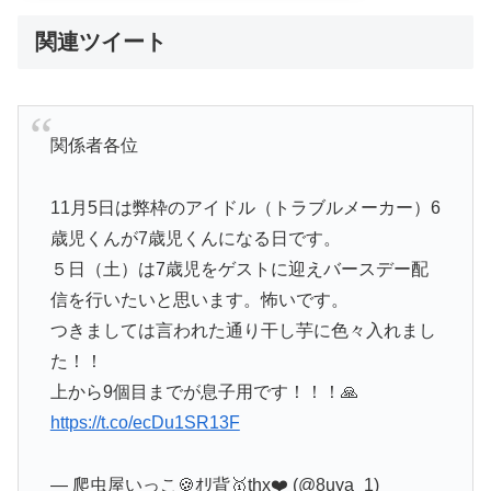
関連ツイート
関係者各位
11月5日は弊枠のアイドル（トラブルメーカー）6
歳児くんが7歳児くんになる日です。
５日（土）は7歳児をゲストに迎えバースデー配
信を行いたいと思います。怖いです。
つきましては言われた通り干し芋に色々入れまし
た！！
上から9個目までが息子用です！！！🙏
https://t.co/ecDu1SR13F
— 爬虫屋いっこ🍪ｵﾘ背🥇thx❤️ (@8uya_1)