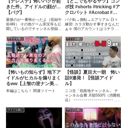
【デレステ】怖いバグが起
【どこでもやるヤツ】コン
きた件。アイドルの顔が…
ボ技 #shorts #tricking #ア
【バグ】
クロバット #Acrobat #ア
イドル #トリッキング #怖
最後のが一番怖かったよ（収録午
バク転→側転→エアリアル 日々
い話 #バク転 #あたおか #
前4時） その他ゲーム実況等も公
練習❕ カラダ動かす事すきなんだ
開しているのでチャンネル登録よ
ぁ☺︎ 僕のアカウントはコチラ ツ
カップル
ろしくね！関連ツイート
イッター・インスタグラム ...関
連ツイート
アイドル怖い
アイドル怖い
【怖いもの知らず】地下ア
【怪談】夏目大一朗 怖い
イドルがヒカルを煽りまく
話9連発！【怪談アイド
るww【上智の逆ナン美
ル】
女】
本編はこちら！ 関連ツイート
ニコ生「怨路地チャンネル」 チ
ャンネル会費 月額550円（消費税
込） ｰｰｰｰｰｰｰｰｰｰｰｰｰｰｰｰｰｰｰｰ ...
関連ツイート
アイドル怖い
アイドル怖い