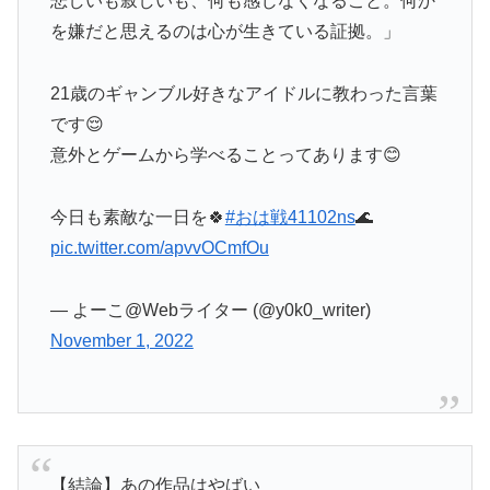
悲しいも寂しいも、何も感じなくなること。何か
を嫌だと思えるのは心が生きている証拠。」
21歳のギャンブル好きなアイドルに教わった言葉
です😌
意外とゲームから学べることってあります😊
今日も素敵な一日を🍀
#おは戦41102ns
🌊
pic.twitter.com/apvvOCmfOu
— よーこ@Webライター (@y0k0_writer)
November 1, 2022
【結論】あの作品はやばい