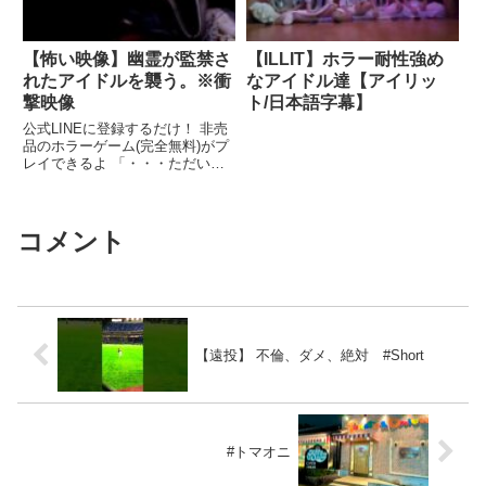
【怖い映像】幽霊が監禁さ
【ILLIT】ホラー耐性強め
れたアイドルを襲う。※衝
なアイドル達【アイリッ
撃映像
ト/日本語字幕】
公式LINEに登録するだけ！ 非売
品のホラーゲーム(完全無料)がプ
レイできるよ 「・・・ただい
ま」 僕はドアを開けた。関連ツ
イート
コメント
【遠投】 不倫、ダメ、絶対 #Short
#トマオニ