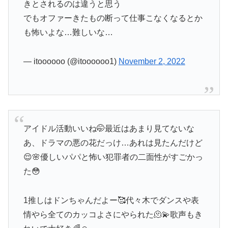
きとされるのは違うと思う
でもオファーきたもの断って仕事こなくなるとか
も怖いよな…難しいな…
— itoooooo (@itoooooo1)
November 2, 2022
アイドル活動いいね🤭最近はあまり見てないな
あ、ドラマの悪の花だっけ…あれは見たんだけど
😌🌸優しいパパと怖い犯罪者の二面性がすごかっ
た😳
1推しはドンちゃんだよー🥰代々木でダンスや表
情やら全てのカッコよさにやられた🫠💫歌声もき