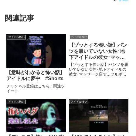
関連記事
アイドル怖い
アイドル怖い
【ゾッとする怖い話】パン
ツを履いていない女性･地
下アイドルの彼女･マッサ
ージ店で…フルポン村上に
【ゾッとする怖い話】パンツを履
は身の毛がよだつ結末が!?
いていない女性･地下アイドルの
【意味がわかると怖い話】
彼女･マッサージ店で…フルポン
千鳥驚愕の真相とは｜『チ
アイドルに夢中 #Shorts
村上には身の毛がよだつ結末が!?
ャンスの時間』#51 毎週火
千鳥驚愕の...関連ツイート
チャンネル登録はこちら↓ 関連ツ
曜24時アベマTVで放送中
イート
アイドル怖い
アイドル怖い