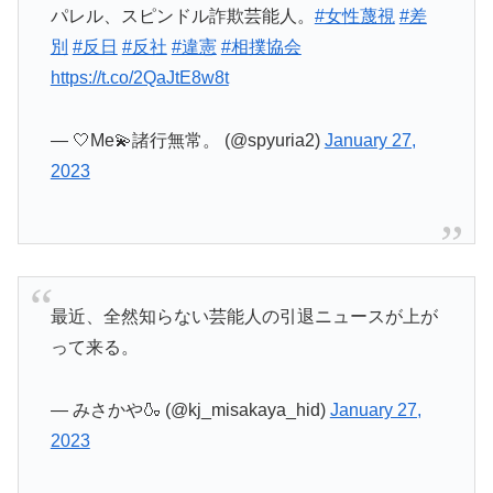
パレル、スピンドル詐欺芸能人。
#女性蔑視
#差
別
#反日
#反社
#違憲
#相撲協会
https://t.co/2QaJtE8w8t
— 🤍Me💫諸行無常。 (@spyuria2)
January 27,
2023
最近、全然知らない芸能人の引退ニュースが上が
って来る。
— みさかや🍶 (@kj_misakaya_hid)
January 27,
2023