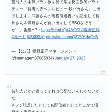
芸能人の本気プラン旅を見て学ぶ反面教師バラエ
ティー『賢者の赤ペンレビュー 銭バカさん』に出
演します。武藤さんの現役引退祝いを記念して長
州さん＆蝶野さんが買い出をしてBBQを行う
が…。番組HP：
https://t.co/LtQtj4AGCL
#蝶野正洋
#長州力
#武藤敬司
pic.twitter.com/Q3VVHdaCsB
— 【公式】蝶野正洋マネージメント
(@managem87085834)
January 27, 2023
芸能人とかと違ってそれは心配ないんじゃないか
な
Vって引退したとしても配信者としてどこかで活