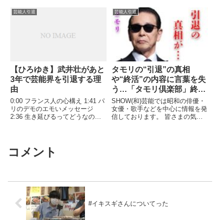
芸能人引退
芸能人引退
【ひろゆき】武井壮があと
タモリの“引退”の真相
3年で芸能界を引退する理
や“終活”の内容に言葉を失
由
う…「タモリ倶楽部」終了
で話題の芸能人が大激怒し
0:00 フランス人の心構え 1:41 パ
SHOW(和)芸能では昭和の俳優・
業界から追放した人物や理
リのデモのエモいメッセージ
女優・歌手などを中心に情報を発
2:36 生き延びるってどうなのよ
信しております。 皆さまの気に
由に驚きを隠せない…
4:45 武井壮は〇〇気マンマン
なる情報を発信していきます ...
5:56 どう捉えられても本人の人
関連ツイート
生.関連ツイート
コメント
#イキスギさんについてった