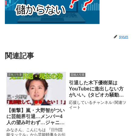
syun
関連記事
芸能人引退
芸能人引退
引退した木下優樹菜は
YouTubeに進出しない方
がいい。(タピオカ騒動
炎上 TKO木下 あらびか
応援しているチャンネル↑関連ツ
そんちょー テレビ化 ヒ
イート
【衝撃】嵐・大野智がつい
カキン 芸能界 芸能人
に芸能界引退…メンバー4
アンジャッシュ渡部)
人の望み叶わず…ジャニー
ズの黒すぎる闇が明らか
みなさん、こんにちは 『日刊芸
に！【芸能】
能タックル』から芸能時事をお伝