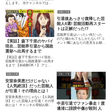
えします。 当チャンネルでは、
芸能人の数々の情報を お届けし
...関連ツイート
芸能人引退
芸能人引退
引退後あっさり復帰した芸
能人6選! 芸能活動再スター
トは正解だった!?
芸能界引退はいったい何だった
の?と囁かれてもしかたない!? コ
【実話】森下千里のヤバイ
メント欄にあなたの意見をお願い
現在…芸能界引退から国政
します! チャンネル登録はこち
ら? 関連ツイート
選挙へ出馬するまで
【実話】森下千里のヤバイ現在…
芸能界引退から国政選挙へ出馬す
るまで 【未経験OK！】 アニメ
ーター・シナリオライター ...関
連ツイート
芸能人引退
芸能人引退
安室奈美恵だけじゃない
【人気絶頂】だった芸能人
が引退！その理由とは！
安室奈美恵だけじゃない【人気絶
頂】だった芸能人が引退！その理
中居引退でファン暴走！渡
由とは！ チャンネル登録お願い
邊渚に誹謗中傷が殺到 人
します！！関連ツイート