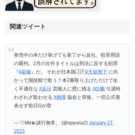
関連ツイート
発売中の本だけ挙げても装丁から反社、犯罪用語
の羅列。2月の次作タイトルは刑法に反する犯罪
『
#盗撮
』だ。 それが日本国🇯🇵
#天皇陛下
に向
かって国技館で歌う？本2冊取り上げただけで全
く不適任な
#反日
芸能人に歴に残る
#白鵬
引退時
わざわざ歌わせる
#相撲
協会と背後。一切公式発
表せず前日Gが😡
— 🤍Me💫諸行無常。 (@spyuria2)
January 27,
2023