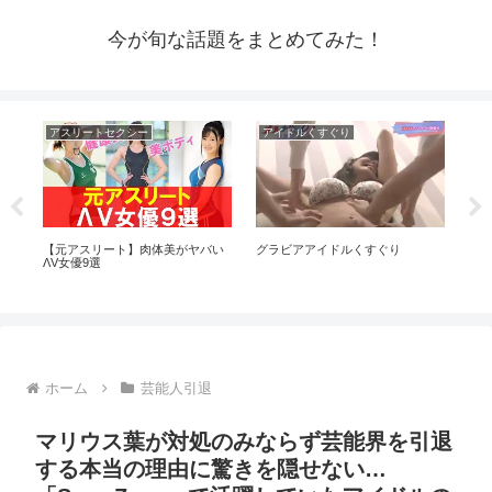
今が旬な話題をまとめてみた！
アスリートセクシー
アイドルくすぐり
ア
ぎ
【元アスリート】肉体美がヤバい
グラビアアイドルくすぐり
【
ΛV女優9選
一
子
驚
ホーム
芸能人引退
マリウス葉が対処のみならず芸能界を引退
する本当の理由に驚きを隠せない…