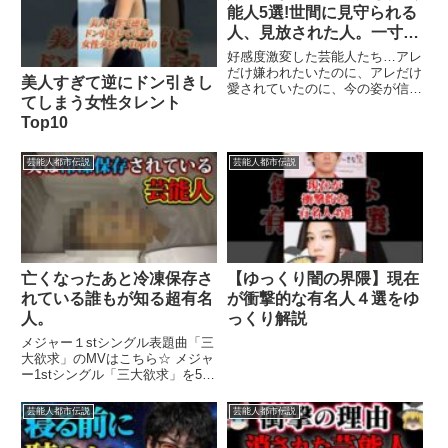
能人5選!世間に見守られる
人、見放された人。一寸先
は闇…
好感度激変した芸能人たち…アレ
だけ嫌われたいたのに、アレだけ
美人すぎて逆にドン引きし
愛されていたのに、今の姿が信じ
てしまう女性タレント
られないwww チャンネル登録は
こちら? 関連ツイート
Top10
芸能人都市伝説
芸能人都市伝説
亡くなったあと冷凍保存さ
【ゆっくり闇の界隈】現在
れている誰もが知る超有名
が衝撃的な有名人４選をゆ
人。
っくり解説
メジャー１stシングル表題曲「三
大欲求」のMVはこちら☆ メジャ
ー1stシングル「三大欲求」を5
...関連ツイート
芸能人都市伝説
芸能人都市伝説