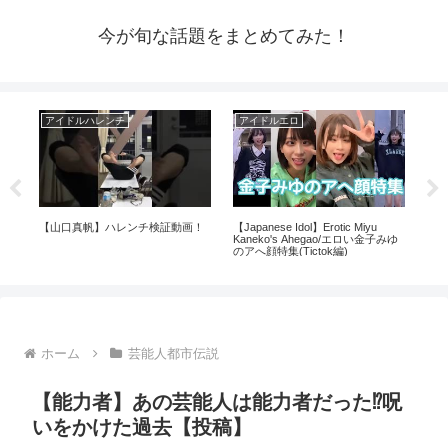
今が旬な話題をまとめてみた！
アイドルハレンチ
アイドルエロ
芸
【山口真帆】ハレンチ検証動画！
【Japanese Idol】Erotic Miyu
拡散
Kaneko's Ahegao/エロい金子みゆ
声
のアへ顔特集(Tictok編)
ホーム
芸能人都市伝説
【能力者】あの芸能人は能力者だった⁉︎呪
いをかけた過去【投稿】