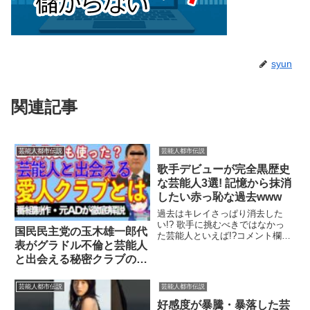
syun
関連記事
芸能人都市伝説
芸能人都市伝説
歌手デビューが完全黒歴史
な芸能人3選! 記憶から抹消
したい赤っ恥な過去www
過去はキレイさっぱり消去した
い!? 歌手に挑むべきではなかっ
国民民主党の玉木雄一郎代
た芸能人といえば!?コメント欄に
表がグラドル不倫と芸能人
あなたの意見をお願いします! チ
ャンネル登録はこ...関連ツイート
と出会える秘密クラブの存
在について【テレビ番組制
作・元ＡＤが考察】
芸能人都市伝説
芸能人都市伝説
好感度が暴騰・暴落した芸