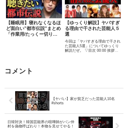
【睡眠用】寝れなくなるほ
【ゆっくり解説​】ヤバすぎ
ど面白い"都市伝説"まとめ
る理由で干された芸能人５
「作業用/たっくー切り抜
選
き」
今回は「ヤバすぎる理由で干され
た芸能人5選」についてゆっくり
解説だぜ。 ▽目次 00:00 挨拶・
説明 00:29 8.6秒バズーカー ...関
連ツイート
コメント
【ヤバい】家が貧乏だった芸能人10名
#shorts
日韓対決！韓国芸能界の喧嘩師がバン仲
村を偽物呼ばわり！本物を見せてやる！