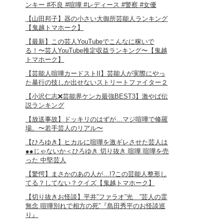
ンキー #不良 #喧嘩 #レディース #警察 #女優
【山田邦子】器の小さい大御所芸能人ランキング
【鬼越トマホーク】
【最新】この芸人YouTubeでこんなに稼いで
る！〜芸人YouTube推定収益ランキング〜【鬼越
トマホーク】
【芸能人喧嘩カードストII】芸能人が実際にやっ
た暴行の技しか出せないストリートファイター２
【小沢仁志❌芸能界ケンカ最強BEST3】激やば伝
説ランキング
【放送事故】ドッキリのはずが…マジ喧嘩で修羅
場。〜若手芸人のリアル〜
【ひろゆき】ヒカルに喧嘩を激ギレさせた芸人は
●●じゃないか＜ひろゆき 切り抜き 喧嘩 喧嘩を売
った 中堅芸人
【驚愕】まさかのあの人が…!?この芸能人整形し
てる？してない？クイズ【鬼越トマホーク】
【切り抜きお怪談】平井”ファラオ”光 ”芸人の霊
無念 喧嘩別れで相方の死”『島田秀平のお怪談巡
り』