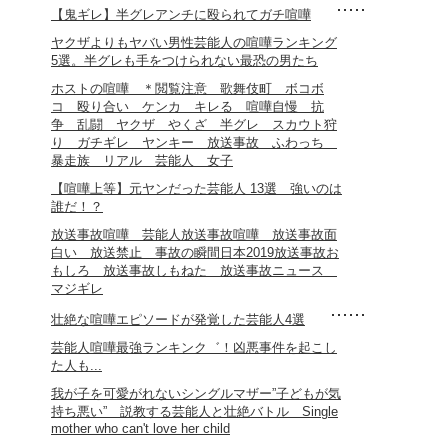
【鬼ギレ】半グレアンチに殴られてガチ喧嘩
ヤクザよりもヤバい男性芸能人の喧嘩ランキング
5選。半グレも手をつけられない最恐の男たち
ホストの喧嘩 ＊閲覧注意 歌舞伎町 ボコボ
コ 殴り合い ケンカ キレる 喧嘩自慢 抗
争 乱闘 ヤクザ やくざ 半グレ スカウト狩
り ガチギレ ヤンキー 放送事故 ふわっち
暴走族 リアル 芸能人 女子
【喧嘩上等】元ヤンだった芸能人 13選 強いのは
誰だ！？
放送事故喧嘩 芸能人放送事故喧嘩 放送事故面
白い 放送禁止 事故の瞬間日本2019放送事故お
もしろ 放送事故しもねた 放送事故ニュース
マジギレ
壮絶な喧嘩エピソードが発覚した芸能人4選
芸能人喧嘩最強ランキンク゛！凶悪事件を起こし
た人も...
我が子を可愛がれないシングルマザー”子どもが気
持ち悪い” 説教する芸能人と壮絶バトル Single
mother who can't love her child