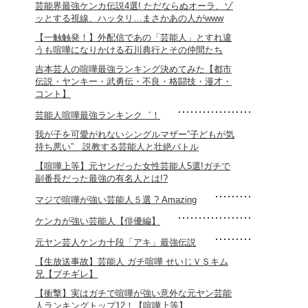
芸能界最強ケンカ伝説4選! ただならぬオーラ、ゾ
ッとする視線、ハッタリ…まさかあの人がwww
【一触触発！】外配信であの「芸能人」とすれ違
うも喧嘩になりかける石川典行とその仲間たち
吉本芸人の喧嘩最強ランキング決めてみた【都市
伝説・ヤンキー・武勇伝・不良・格闘技・漫才・
コント】
芸能人喧嘩最強ランキンク゛！
我が子を可愛がれないシングルマザー”子どもが気
持ち悪い” 説教する芸能人と壮絶バトル
【喧嘩上等】元ヤンだった女性芸能人5選!ガチで
副番長だった最強の有名人とは!?
マジで喧嘩が強い芸能人５選 ? Amazing
ケンカが強い芸能人【俳優編】
元ヤン芸人ケンカ十段「アキ」最強伝説
【生放送事故】芸能人 ガチ喧嘩 せいじＶＳキム
兄【ブチギレ】
【衝撃】実はガチで喧嘩が強い意外な元ヤン芸能
人ランキングトップ12！【喧嘩上等】