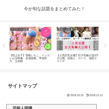
今が旬な話題をまとめてみた！
アスリートお宝
芸能人流出
ア
芸
【陸上女子】壹岐いちこ、インカ
【人気巨乳女優】巨大乳輪が流出⁉️
【先
レお宝映像、名場面集、早稲田
大公開。芸能人、ローラ、池田エ
ル」
大、立命館
ライザ
力
サイトマップ
2018.10.25
2018.12.12
芸能人喧嘩