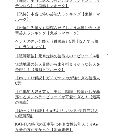
【暴露】本当に絡みづらい芸能人ランキング【マ
テンロウ】【鬼越トマホーク】
【恐怖】本当に怖い芸能人ランキング【鬼越トマ
ホーク】
【恐怖】先輩をも委縮させてしまう本当に怖い後
輩芸人ランキング【鬼越トマホーク】
ケンカの強い芸能人（俳優編）5選【なんでも勝
手にランキング】
【喧嘩最強】元暴走族の芸能人のエピソード 4選
無法地帯の芸人界隈から来年捕まりそうな芸人を
予想！！【鬼越トマホーク】
【ゆっくり解説】ガチでケンカが強すぎる芸能人
8選
【伊地知大好き芸人】失恋、喧嘩、後輩たちが暴
露するメンヘラエピソードが可愛すぎる！【最高
の先輩】
【ゆっくり解説】ヤoザよりもヤバい男性芸能人
の喧嘩5選
KAT-TUN時代の田中聖は有名女性芸能人よりA●
女優の方が良かった【朝倉未来】