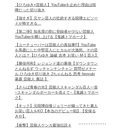
【ひろゆき×芸能人】YouTubeを止めた理由は喧
嘩だった切り抜き
【強すぎ】元ヤン芸人の壮絶すぎる喧嘩エピソー
ドが怖すぎる…
【第二弾】知名度の割に登録者が少ない芸能人
YouTuberを晒し上げる【鬼越トマホーク】
【ユーチューバーは芸能人の真似事⁉︎】YouTube
を馬鹿にした中堅芸人にヒカルが大激怒。その芸
人とは？【ひろゆき 論破 吉本 お笑い M-1 芸人】
【勝俣州和】レジェンド達の裏側【ダウンタウン
とんねるず ウッチャンナンチャン 質問ゼメナー
ル ひろゆき切り抜き 2ちゃんねる 思考 hiroyuki
暴露 芸能人 裏話 】
【さらば青春の光】芸能人スキャンダル百人一首
~スキャンダルポーカーを添えて~【鬼越トマホー
ク】
【キック】元喧嘩自慢ジョリーが煽ってきた素人
お笑い芸人をKO【本当のデビュー戦】【安保る
きや】
【衝撃】芸能人ケンカ最強伝説４