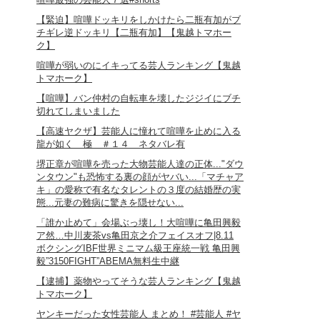
【緊迫】喧嘩ドッキリをしかけたら二瓶有加がブ
チギレ逆ドッキリ【二瓶有加】【鬼越トマホー
ク】
喧嘩が弱いのにイキってる芸人ランキング【鬼越
トマホーク】
【喧嘩】バン仲村の自転車を壊したジジイにブチ
切れてしまいました
【高速ヤクザ】芸能人に憧れて喧嘩を止めに入る
龍が如く 極 ＃１４ ネタバレ有
堺正章が喧嘩を売った大物芸能人達の正体..."ダウ
ンタウン"も恐怖する裏の顔がヤバい...「マチャア
キ」の愛称で有名なタレントの３度の結婚歴の実
態...元妻の難病に驚きを隠せない...
「誰か止めて」会場ぶっ壊し！大喧嘩に亀田興毅
ア然…中川麦茶vs亀田京之介フェイスオフ|8.11
ボクシングIBF世界ミニマム級王座統一戦 亀田興
毅”3150FIGHT”ABEMA無料生中継
【逮捕】薬物やってそうな芸人ランキング【鬼越
トマホーク】
ヤンキーだった女性芸能人 まとめ！ #芸能人 #ヤ