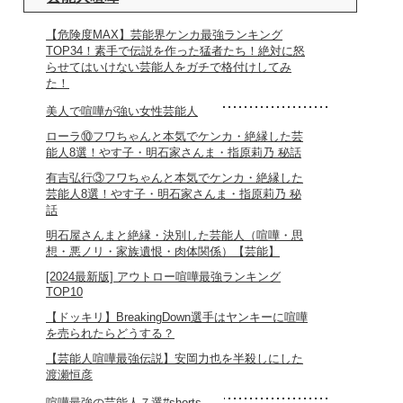
【危険度MAX】芸能界ケンカ最強ランキング
TOP34！素手で伝説を作った猛者たち！絶対に怒
らせてはいけない芸能人をガチで格付けしてみ
た！
美人で喧嘩が強い女性芸能人
ローラ⑩フワちゃんと本気でケンカ・絶縁した芸
能人8選！やす子・明石家さんま・指原莉乃 秘話
有吉弘行③フワちゃんと本気でケンカ・絶縁した
芸能人8選！やす子・明石家さんま・指原莉乃 秘
話
明石屋さんまと絶縁・決別した芸能人（喧嘩・思
想・悪ノリ・家族遺恨・肉体関係）【芸能】
[2024最新版] アウトロー喧嘩最強ランキング
TOP10
【ドッキリ】BreakingDown選手はヤンキーに喧嘩
を売られたらどうする？
【芸能人喧嘩最強伝説】安岡力也を半殺しにした
渡瀬恒彦
喧嘩最強の芸能人７選#shorts