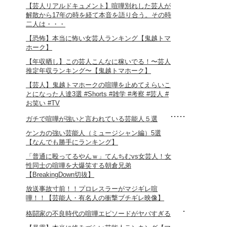
【芸人リアルドキュメント】喧嘩別れした芸人が
解散から17年の時を経て本音を語り合う。その時
二人は・・・
【恐怖】本当に怖い女芸人ランキング【鬼越トマ
ホーク】
【年収晒し】この芸人こんなに稼いでる！〜芸人
推定年収ランキング〜【鬼越トマホーク】
【芸人】鬼越トマホークの喧嘩を止めてえらいこ
とになった人達3選 #Shorts #雑学 #考察 #芸人 #
お笑い #TV
ガチで喧嘩が強いと言われている芸能人５選
ケンカの強い芸能人（ミュージシャン編）5選
【なんでも勝手にランキング】
「普通に殴ってるやんｗ」てんちむvs女芸人！女
性同士の喧嘩を大爆笑する朝倉兄弟
【BreakingDown切抜】
放送事故寸前！！プロレスラーがマジギレ喧
嘩！！【芸能人・有名人の衝撃ブチギレ映像】
格闘家の不良時代の喧嘩エピソードがヤバすぎる