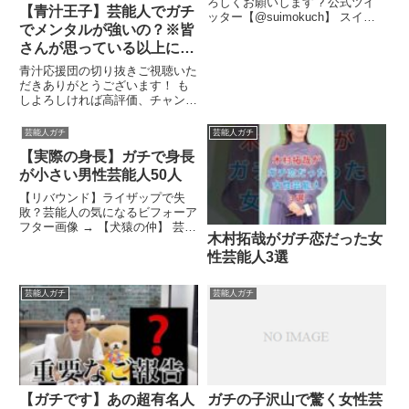
ろしくお願いします ? 公式ツイ
【青汁王子】芸能人でガチ
ッター【@suimokuch】 スイモ
でメンタルが強いの？※皆
クチャンネル 毎週水曜・木曜 ...
関連ツイート
さんが思っている以上に
●●だと思いますよ・・
青汁応援団の切り抜きご視聴いた
【三崎優太切り抜き】
だきありがとうございます！ も
しよろしければ高評価、チャンネ
ル登録をお願いします！関連ツイ
ート
芸能人ガチ
芸能人ガチ
【実際の身長】ガチで身長
が小さい男性芸能人50人
【リバウンド】ライザップで失
敗？芸能人の気になるビフォーア
フター画像 → 【犬猿の仲】 芸能
木村拓哉がガチ恋だった女
人の不仲説２...関連ツイート
性芸能人3選
芸能人ガチ
芸能人ガチ
【ガチです】あの超有名人
ガチの子沢山で驚く女性芸