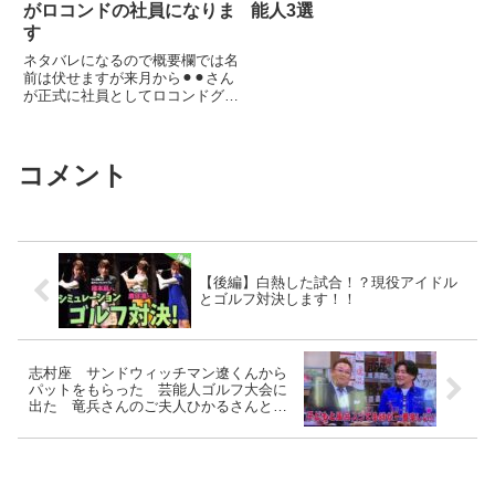
がロコンドの社員になりま
能人3選
す
ネタバレになるので概要欄では名
前は伏せますが来月から⚫︎⚫︎さん
が正式に社員としてロコンドグル
ープに参画します。関連ツイート
コメント
【後編】白熱した試合！？現役アイドル
とゴルフ対決します！！
志村座 サンドウィッチマン遼くんから
パットをもらった 芸能人ゴルフ大会に
出た 竜兵さんのご夫人ひかるさんと伊
達ちゃんのご夫人は仲良し