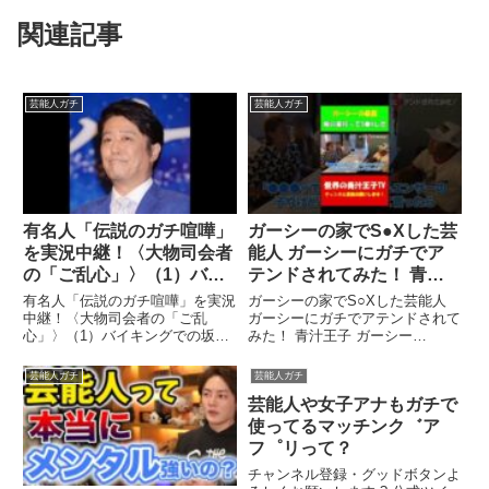
関連記事
芸能人ガチ
芸能人ガチ
有名人「伝説のガチ喧嘩」
ガーシーの家でS●Xした芸
を実況中継！〈大物司会者
能人 ガーシーにガチでア
の「ご乱心」〉（1）バイ
テンドされてみた！ 青汁
キングでの坂上忍VS北村
王子 ガーシー #shorts #青
有名人「伝説のガチ喧嘩」を実況
ガーシーの家でS○Xした芸能人
晴男弁護士
汁王子 #ガーシー #ガーシ
中継！〈大物司会者の「ご乱
ガーシーにガチでアテンドされて
心」〉（1）バイキングでの坂上
みた！ 青汁王子 ガーシー
ーch
忍VS北村晴男弁護士 Please ...関
#shorts #青汁王子 #ガーシー ...
連ツイート
関連ツイート
芸能人ガチ
芸能人ガチ
芸能人や女子アナもガチで
使ってるマッチンク゛ア
フ゜リって？
チャンネル登録・グッドボタンよ