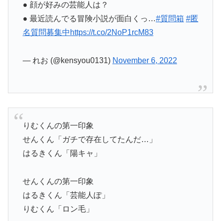
● 顔が好みの芸能人は？
● 最近読んでる冒険小説が面白くっ…
#質問箱
#匿
名質問募集中
https://t.co/2NoP1rcM83
— れお (@kensyou0131)
November 6, 2022
りむくんの第一印象
せんくん「ガチで存在してたんだ…」
はるきくん「陽キャ」
せんくんの第一印象
はるきくん「芸能人ぽ」
りむくん「ロン毛」