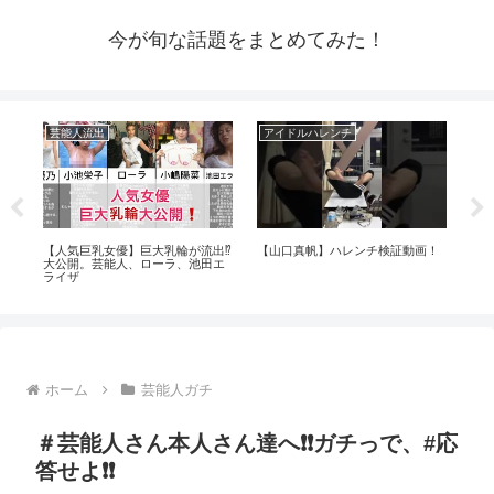
今が旬な話題をまとめてみた！
芸能人流出
アイドルハレンチ
ア
芸
【人気巨乳女優】巨大乳輪が流出⁉️
【山口真帆】ハレンチ検証動画！
【Ja
大公開。芸能人、ローラ、池田エ
Ka
ライザ
のア
ホーム
芸能人ガチ
＃芸能人さん本人さん達へ❗❗ガチっで、#応
答せよ❗❗