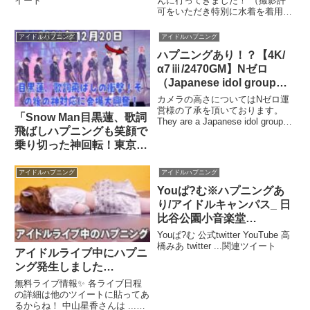
イート
んに行ってきました！ （撮影許
可をいただき特別に水着を着用し
ています） サウナに激ハマりし
...
アイドルハプニング
アイドルハプニング
ハプニングあり！？【4K/
α7ⅲ/2470GM】Nゼロ
（Japanese idol group
“N zero”）at 高田馬場駅前
カメラの高さについてはNゼロ運
ロータリー路上ライブ
営様の了承を頂いております。
「Snow Man目黒蓮、歌詞
They are a Japanese idol group
2020年10月29日（木）
飛ばしハプニングも笑顔で
called “N zero” Takadanobaba
station square rotary street l...
乗り切った神回転！東京ド
ーム公演『RAYS』で見せ
たプロの対応力とメンバー
アイドルハプニング
アイドルハプニング
愛」
Youぱ?む※ハプニングあ
り/アイドルキャンパス_ 日
比谷公園小音楽堂
（2020.09.27）【4K】
Youぱ?む 公式twitter YouTube 高
橋みあ twitter ...関連ツイート
アイドルライブ中にハプニ
ング発生しました…
無料ライブ情報✨ 各ライブ日程
の詳細は他のツイートに貼ってあ
るからね！ 中山星香さんは ...関