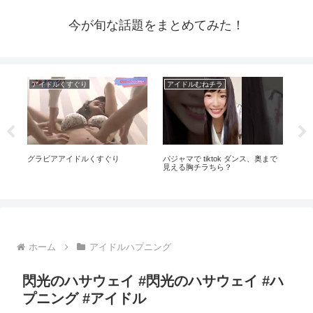
今が旬な話題をまとめてみた！
アイドルくすぐり
アイドルむねチラ
芸
イド
グラビアアイドルくすぐり
パジャマで tiktok ダンス、奥まで
拡散
が全
見える胸チラちら？
声
ホーム
アイドルハプニング
閃光のハサウェイ #閃光のハサウェイ #ハ
プニング #アイドル