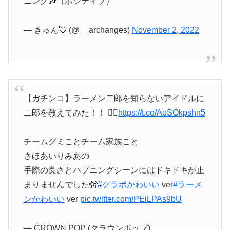
ニング🎶（ポジティブ）
— きゅん💘 (@__archanges)
November 2, 2022
【ガチンコ】ラーメン二郎を知らないアイドルに
二郎を教えてみた！！ 💁‍♀️
https://t.co/AoSOkpshn5
チームグミことチーム家族こと
さほあいりみあの
手際の良さとハプニングシーンにはドキドキが止
まりませんでした🫣
#クラポかわいい
ver
#ラーメ
ンかわいい
ver
pic.twitter.com/PEiLPAs9bU
— CROWN POP (クラウンポップ)