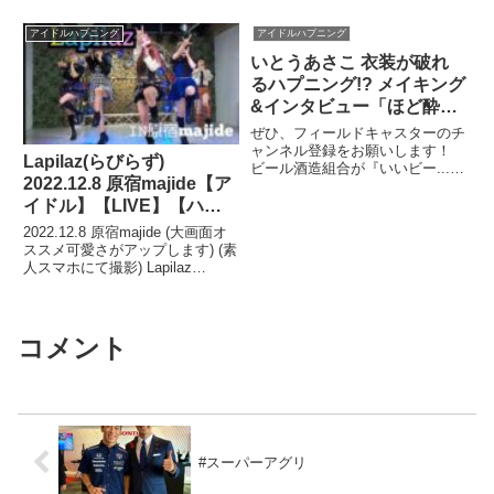
連ツイート
アイドルハプニング
アイドルハプニング
いとうあさこ 衣装が破れ
るハプニング!? メイキング
&インタビュー「ほど酔?
い女子PROJECT」
ぜひ、フィールドキャスターのチ
ャンネル登録をお願いします！
Lapilaz(らびらず)
ビール酒造組合が『いいビー...関
2022.12.8 原宿majide【ア
連ツイート
イドル】【LIVE】【ハプ
ニング】真白 みゆ ごっつ
2022.12.8 原宿majide (大画面オ
んこ
ススメ可愛さがアップします) (素
人スマホにて撮影) Lapilaz
@lapilaz1293 ⬇Lapilaz ...関連ツ
イート
コメント
#スーパーアグリ