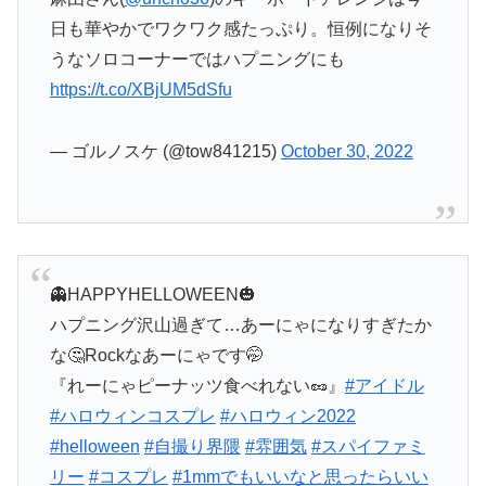
日も華やかでワクワク感たっぷり。恒例になりそ
うなソロコーナーではハプニングにも
https://t.co/XBjUM5dSfu
— ゴルノスケ (@tow841215)
October 30, 2022
👻HAPPYHELLOWEEN🎃
ハプニング沢山過ぎて…あーにゃになりすぎたか
な🤔Rockなあーにゃです🤭
『れーにゃピーナッツ食べれない🥜』
#アイドル
#ハロウィンコスプレ
#ハロウィン2022
#helloween
#自撮り界隈
#雰囲気
#スパイファミ
リー
#コスプレ
#1mmでもいいなと思ったらいい