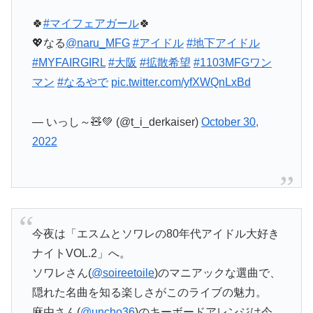
🍀
#マイフェアガール
🍀
💖なる
@naru_MFG
#アイドル
#地下アイドル
#MYFAIRGIRL
#大阪
#拡散希望
#1103MFGワン
マン
#なるやで
pic.twitter.com/yfXWQnLxBd
— いっし～🧸💚 (@t_i_derkaiser)
October 30,
2022
今夜は「エスムとソワレの80年代アイドル大好き
ナイトVOL.2」へ。
ソワレさん(
@soireetoile
)のマニアックな選曲で、
隠れた名曲を知る楽しさがこのライブの魅力。
麻由さん(
@uncho36
)のキーボードアレンジは今