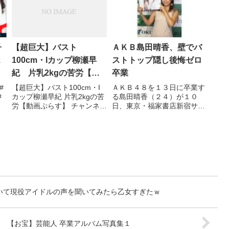
子
【超巨大】バスト
ＡＫＢ島田晴香、壁でバ
ス
100cm・Iカップ柳瀬早
ストトップ隠し後悔ゼロ
紀 片乳2kgの苦労【動
卒業
画ぷらす】
#
【超巨大】バスト100cm・I
ＡＫＢ４８を１３日に卒業す
#
カップ柳瀬早紀 片乳2kgの苦
る島田晴香（２４）が１０
労【動画ぷらす】 チャンネル
日、東京・福家書店新宿サブ
登録よろしくお願いいたしま
ナード店で、卒業記念の初フ
す。 片乳２ｋｇって、重すぎ
ォトブック「 ...関連ツイート
ます。バスト１００ｃｍのＩ
カップとも ...関連ツイート
いて現役アイドルの声を聞いてみたら乙女すぎたｗ
【お宝】芸能人 卒業アルバム写真集１