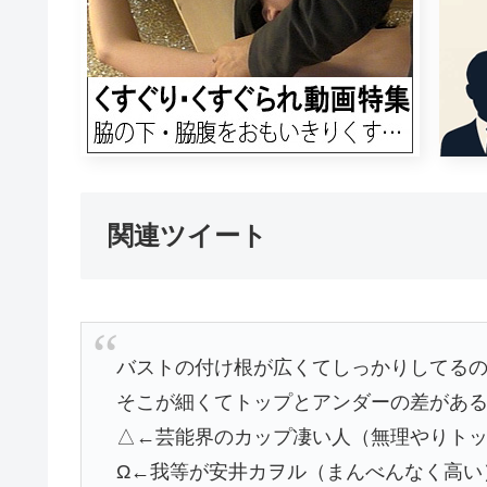
関連ツイート
バストの付け根が広くてしっかりしてる
そこが細くてトップとアンダーの差があ
△←芸能界のカップ凄い人（無理やりト
Ω←我等が安井カヲル（まんべんなく高い