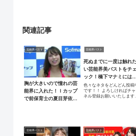
関連記事
芸能界バスト
芸能界バスト
死ぬまでに一度は触れ
い芸能界美バストをチ
ック！橋下マナミには
胸が大きいので憧れの芸
ウンゴール願望まで…
色々なネタをどんどん投稿
です！！ よろしければチャ
能界に入れた！Ｉカップ
ネル登録お願いいたします
で前保育士の夏目芽依の
【関連動画】.関連ツイート
『めいプルン』 【爆乳
グラドル】
芸能界バスト
芸能界バスト