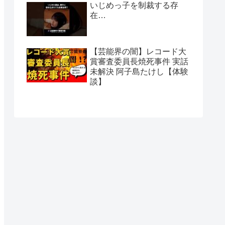
いじめっ子を制裁する存
在…
【芸能界の闇】レコード大
賞審査委員長焼死事件 実話
未解決 阿子島たけし【体験
談】