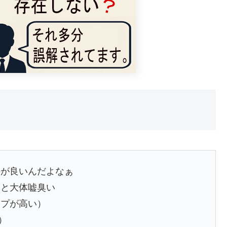
のが良いんだよなぁ
ると大体嘘臭い
ップが高い）
）