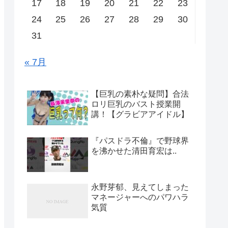
17
18
19
20
21
22
23
24
25
26
27
28
29
30
31
« 7月
【巨乳の素朴な疑問】合法
ロリ巨乳のバスト授業開
講！【グラビアアイドル】
『パスドラ不倫』で野球界
を沸かせた清田育宏は..
永野芽郁、見えてしまった
マネージャーへのパワハラ
気質