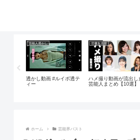
芸能人透かし
芸能人流出
の引退後
透かし動画 #ルイボ透テ
ハメ撮り動画が流出し
愕…！元
ィー
芸能人まとめ【10選】
桃子のま
業や学歴
い…
ホーム
芸能界バスト