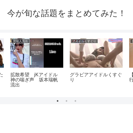
今が旬な話題をまとめてみた！
芸能人流出
アイドルくすぐり
た
拡散希望 jKアイドル
グラビアアイドルくすぐ
神の喘ぎ声 坂本瑞帆
り
流出