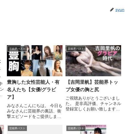
syun
芸能界バスト
芸能界バスト
た
ェ
オ
豊胸した女性芸能人・有
【吉岡里帆】芸能界トッ
中
ン
名人たち【女優/グラビ
プ女優の胸と尻
。
ア】
ご視聴ありがとうございまし
た。 是非高評価、チャンネル
みなさんこんにちは。 今日も
登録宜しくお願い致します。
みなさんに芸能界の裏話、衝
吉岡里帆さんのInstagram ...
撃エピソードをご提供しま
関連ツイート
す。 今回は、豊胸して激変し
た 女性 ...関連ツイート
芸能界バスト
芸能界バスト