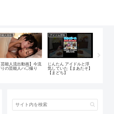
芸能人流出
アイドル浮気
アイドルブ
【芸能人流出動画】今流
じんたん アイドルと浮
【Tik
行りの芸能人ハ◯撮り
気していた【まあたそ】
胸チラ
【まどち】
首配信