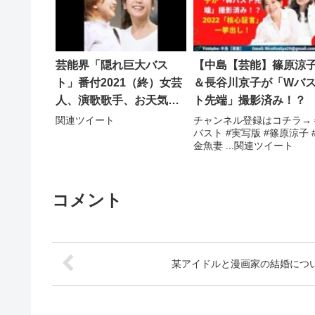
芸能界「隠れ巨大バス
【中島【芸能】篠原涼
ト」番付2021（終）女芸
＆長谷川京子が「Wバ
人、演歌歌手、お天気キ
ト先端」撮影済み！？
ャスターにも逸材が！
関連ツイート
チャンネル登録はコチラ→ 
バスト #実写版 #篠原涼子 
金魚妻 ...関連ツイート
コメント
某アイドルと漫画家の結婚につ