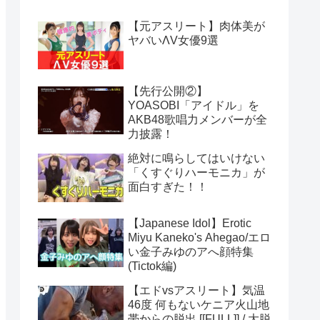
【元アスリート】肉体美が
ヤバいΛV女優9選
【先行公開②】
YOASOBI「アイドル」を
AKB48歌唱力メンバーが全
力披露！
絶対に鳴らしてはいけない
「くすぐりハーモニカ」が
面白すぎた！！
【Japanese Idol】Erotic
Miyu Kaneko's Ahegao/エロ
い金子みゆのアへ顔特集
(Tictok編)
【エドvsアスリート】気温
46度 何もないケニア火山地
帯からの脱出 [[FULL]] / 大脱