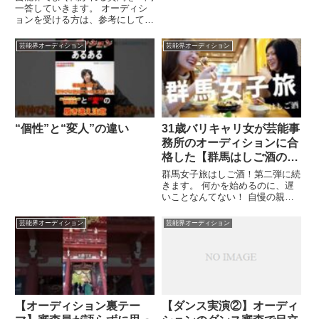
一答していきます。 オーディシ
ョンを受ける方は、参考にしてみ
て下さい。 質問募集中！関連ツ
イート
芸能界オーディション
芸能界オーディション
“個性”と“変人”の違い
31歳バリキャリ女が芸能事
務所のオーディションに合
格した【群馬はしご酒の
旅】
群馬女子旅はしご酒！第二弾に続
きます。 何かを始めるのに、遅
いことなんてない！ 自慢の親友
しーちゃん。 ▶︎白井屋ホテル ...
関連ツイート
芸能界オーディション
芸能界オーディション
【オーディション裏テー
【ダンス実演②】オーディ