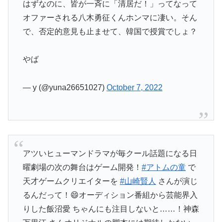
はずなのに、皆が一斉に「清居だ！」ってなって
オファーされる八木勇征くんホンマに凄い。そん
で、否定的意見も止ませて、韓国で授賞でしょ？
やば
— y (@yuna26651027)
October 7, 2022
アツいヒューマンドラマが毎クール話題になる日
曜劇場の次の舞台はゲーム開発！
#アトムの童
で
天才ゲームクリエイターを
#山崎賢人
さんが演じ
るんだって！😄オーディション番組から芸能界入
りした飯沼愛 ちゃんにも注目しないと……！神森