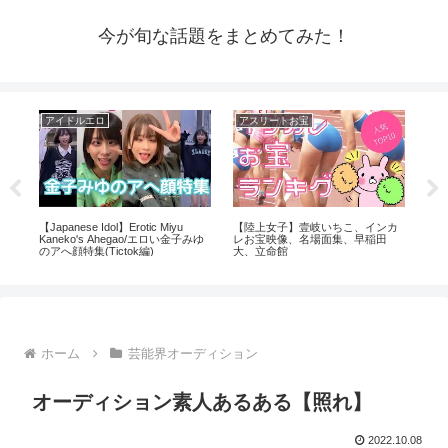
今が旬な話題をまとめてみた！
アイドルエロ
アスリートお宝
ア
係
【Japanese Idol】Erotic Miyu
【陸上女子】壹岐いちこ、インカ
【
#生
Kaneko's Ahegao/エロい金子みゆ
レお宝映像、名場面集、早稲田
ΛV
のアへ顔特集(Tictok編)
大、立命館
ホーム
芸能界オーディション
オーディション素人あるある【照れ】
2022.10.08