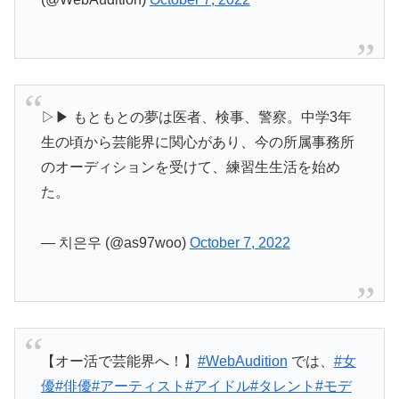
▷▶ もともとの夢は医者、検事、警察。中学3年
生の頃から芸能界に関心があり、今の所属事務所
のオーディションを受けて、練習生生活を始め
た。
— 치은우 (@as97woo)
October 7, 2022
【オー活で芸能界へ！】
#WebAudition
では、
#女
優
#俳優
#アーティスト
#アイドル
#タレント
#モデ