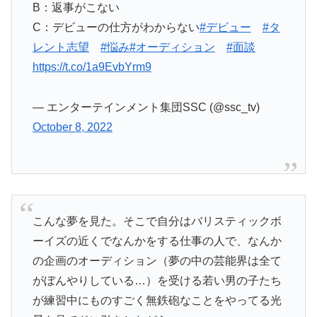
B：返事がこない
C：デビューの仕方がわからない
#デビュー
#タ
レント志望
#悩み
#オーディション
#面談
https://t.co/1a9EvbYrm9
— エンターテインメント集団SSC (@ssc_tv)
October 8, 2022
こんな夢を見た。そこで自分はバリスティックボ
ーイズの近くでなんかをする仕事の人で、なんか
の企画のオーディション（夢の中の芸能界は全て
がぼんやりしている…）を受ける若い男の子たち
が練習中にものすごく無鉄砲なことをやってる光