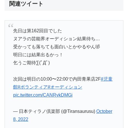
関連ツイート
先日は第162回目でした
ヌアラの芸能界オーディション結果待ち…
受かっても落ちても面白いとかやるやん🤣
明日には結果出るかっ！
乞うご期待∑(ﾟДﾟ)
次回は明日の10:00〜22:00で内田青果店2F
#児童
館
#ボランティア
#オーディション
pic.twitter.com/CANRykDMGi
— 日本ティラノ倶楽部 (@Tiransaurusu)
October
8, 2022