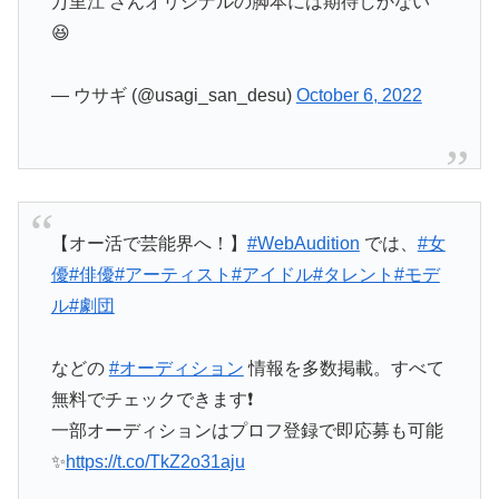
万里江 さんオリジナルの脚本には期待しかない
😆
— ウサギ (@usagi_san_desu)
October 6, 2022
【オー活で芸能界へ！】
#WebAudition
では、
#女
優
#俳優
#アーティスト
#アイドル
#タレント
#モデ
ル
#劇団
などの
#オーディション
情報を多数掲載。すべて
無料でチェックできます❗
一部オーディションはプロフ登録で即応募も可能
✨
https://t.co/TkZ2o31aju