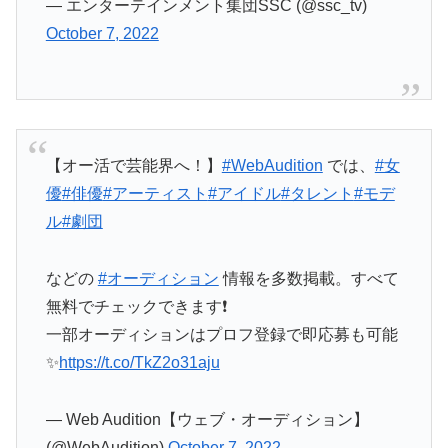
— エンターテインメント集団SSC (@ssc_tv)
October 7, 2022
【オー活で芸能界へ！】
#WebAudition
では、
#女
優
#俳優
#アーティスト
#アイドル
#タレント
#モデ
ル
#劇団
などの
#オーディション
情報を多数掲載。すべて
無料でチェックできます❗
一部オーディションはプロフ登録で即応募も可能
✨
https://t.co/TkZ2o31aju
— Web Audition【ウェブ・オーディション】
(@WebAudition)
October 7, 2022