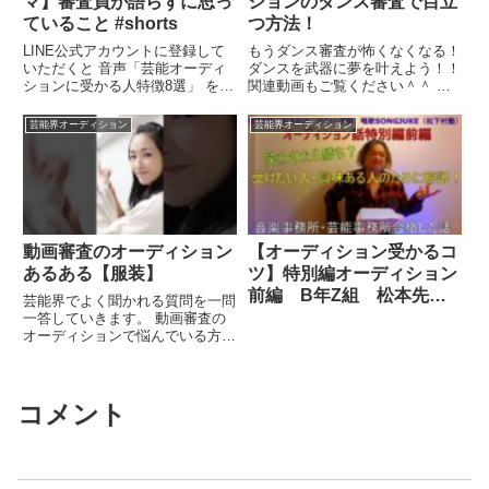
マ】審査員が語らずに思っ
ションのダンス審査で目立
ていること #shorts
つ方法！
LINE公式アカウントに登録して
もうダンス審査が怖くなくなる！
いただくと 音声「芸能オーディ
ダンスを武器に夢を叶えよう！！
ションに受かる人特徴8選」 を無
関連動画もご覧ください＾＾ ＝
料プレゼント！！ 登録はこちら
ダンス関連動画＝ 【動画審査】
...関連ツイート
知らないと ...関連ツイート
芸能界オーディション
芸能界オーディション
動画審査のオーディション
【オーディション受かるコ
あるある【服装】
ツ】特別編オーディション
前編 B年Z組 松本先
芸能界でよく聞かれる質問を一問
生 ボイトレ学園 唱歌
一答していきます。 動画審査の
オーディションで悩んでいる方
SONGJUKE（松下村
は、参考にしてみて下さい。関連
塾）
ツイート
コメント