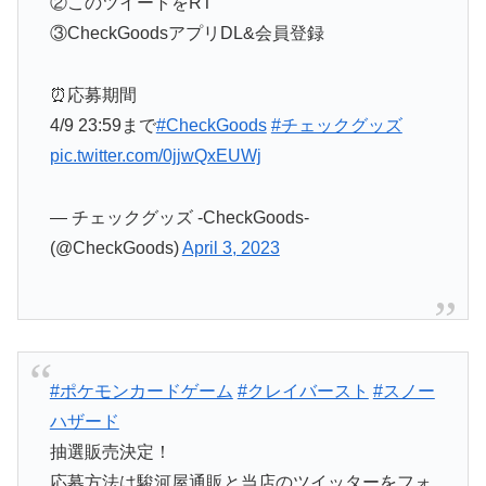
②このツイートをRT
③CheckGoodsアプリDL&会員登録
⏰応募期間
4/9 23:59まで
#CheckGoods
#チェックグッズ
pic.twitter.com/0jjwQxEUWj
— チェックグッズ -CheckGoods-
(@CheckGoods)
April 3, 2023
#ポケモンカードゲーム
#クレイバースト
#スノー
ハザード
抽選販売決定！
応募方法は駿河屋通販と当店のツイッターをフォ