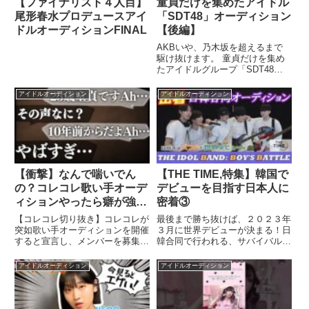
【ファイナリスト４人目】
童貞だけを集めたアイドル
尾形春水プロデュースアイ
「SDT48」オーディション
ドルオーディションFINAL
【後編】
AKBいや、乃木坂を超えるまで
駆け抜けます。 童貞だけを集め
たアイドルグループ「SDT48」
オーディション【前編】 ...関連
ツイート
アイドルオーディション
アイドルオーディション
【衝撃】なんで喘いでん
【THE TIME,特集】韓国で
の？コレコレ歌い手オーデ
デビューを目指す日本人に
ィションやったら癖が強す
密着③
ぎる変態凸者ばかりで大荒
【コレコレ切り抜き】コレコレが
最後まで勝ち抜けば、２０２３年
れの神回にwww【前編】
突如歌い手オーディションを開催
３月に世界デビューが決まる！日
すると宣言し、メンバーを募集す
韓合同で行われる、サバイバルオ
るも波乱の展開へ… 後編は ...関
ーディションが開催！ 日本と ...
連ツイート
関連ツイート
アイドルオーディション
アイドルオーディション