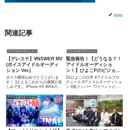
syun
関連記事
アイドルオーディション
アイドルオーディション
【デレステ】∀NSWER MV
緊急報告！【どうなる？！
(ボイスアイドルオーディ
アイドルオーディショ
ション Ver.)
ン！】ひよこPのビジョン
とは？！
ボイス獲得おめでとうございま
OLひよこの日常 #アイドルプロ
す！ 3人ともこれからの展開が楽
デュース #アイドルオーディショ
しみです。 iPhone XS MAXの映
ン #新メンバー ??イベントに出
像です。関連ツイート
店します クリエーターズマーケ
ット（名古屋） 6月26日(土)・6
アイドルオーディション
アイドルオーディション
月27日(日) ポート ...関連ツイー
ト