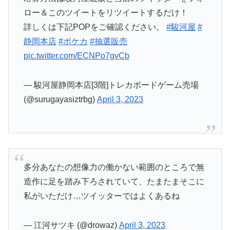
ロー＆このツイートをリツイートするだけ！
詳しくは下記POPをご確認ください。
#駿河屋
#
静岡本店
#ポケカ
#抽選販売
pic.twitter.com/ECNPo7gvCb
— 駿河屋静岡本店[3階]トレカボードゲーム売場
(@surugayasiztrbg)
April 3, 2023
多分あなたの想像力の働かない範囲のところで無
造作に足を踏み下ろされていて、たまたまそこに
私がいただけ…ツイッターではよくあるね
— 江河サツキ (@drowaz)
April 3, 2023