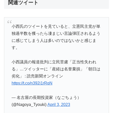
関連ツイート
小西氏のツイートを見ていると、立憲民主党が単
独過半数を獲ったら凄まじい言論弾圧されるよう
に感じてしまう人は多いのではないかと感じま
す。
小西議員の報道批判に立民苦慮「正当性失われ
る」…ツイッターに「産経は名誉棄損」「朝日は
劣化」 : 読売新聞オンライン
https://t.co/n392i1rRqN
— 名古屋の長期投資家（なごちょう）
(@Nagoya_Tyouki)
April 3, 2023