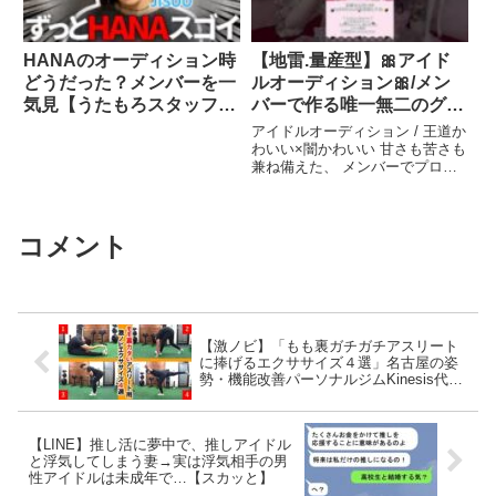
HANAのオーディション時
【地雷.量産型】🎀アイド
どうだった？メンバーを一
ルオーディション🎀/メン
気見【うたもろスタッフ持
バーで作る唯一無二のグル
ち込み企画】
ープ♡ʾʾ
アイドルオーディション / 王道か
わいい×闇かわいい 甘さも苦さも
兼ね備えた、 メンバーでプロデ
ュースして作る 唯一無二の ...関
連ツイート
コメント
【激ノビ】「もも裏ガチガチアスリート
に捧げるエクササイズ４選」名古屋の姿
勢・機能改善パーソナルジムKinesis代表
トレーナー宮奥丞
【LINE】推し活に夢中で、推しアイドル
と浮気してしまう妻→実は浮気相手の男
性アイドルは未成年で…【スカッと】