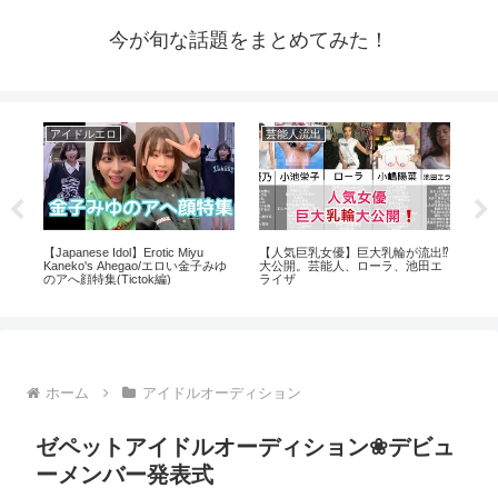
今が旬な話題をまとめてみた！
アイドルエロ
芸能人流出
ア
【Japanese Idol】Erotic Miyu
【人気巨乳女優】巨大乳輪が流出⁉️
【分
Kaneko's Ahegao/エロい金子みゆ
大公開。芸能人、ローラ、池田エ
バー
のアへ顔特集(Tictok編)
ライザ
の具体
ホーム
アイドルオーディション
ゼペットアイドルオーディション❀デビュ
ーメンバー発表式