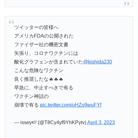
ツイッターの皆様へ
アメリカFDAの公開された
ファイザー社の機密文書
矢張り、コロナワクチンには
酸化グラフェンが含まれていた
@kishida230
こんな危険なワクチン
良く推奨したな🔥🔥🔥
早急に、中止すべきで有る
ワクチン神話の
崩壊で有る
pic.twitter.com/uHZo9wuFYf
— issey🍉 (@T8Cy4yf9YhKPytv)
April 3, 2023