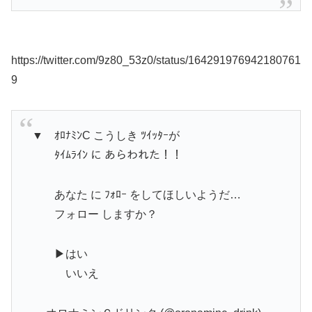
https://twitter.com/9z80_53z0/status/164291976942180761
9
▼ ｵﾛﾅﾐﾝC こうしき ﾂｲｯﾀｰが
ﾀｲﾑﾗｲﾝ に あらわれた！！
あなた に ﾌｫﾛｰ をしてほしいようだ…
フォロー しますか？
▶はい
いいえ