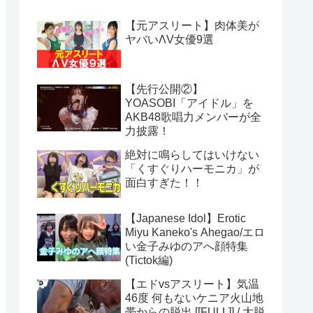
【元アスリート】肉体美が
ヤバいΛV女優9選
【先行公開②】
YOASOBI「アイドル」を
AKB48歌唱力メンバーが全
力披露！
絶対に鳴らしてはいけない
「くすぐりハーモニカ」が
面白すぎた！！
【Japanese Idol】Erotic
Miyu Kaneko's Ahegao/エロ
い金子みゆのアへ顔特集
(Tictok編)
【エドvsアスリート】気温
46度 何もないケニア火山地
帯からの脱出 [[FULL]] / 大脱