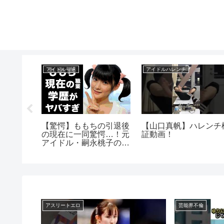
アイドル引退
アイドルハレンチ
奈美恵の
【驚愕】ももちの引退後
【山口真帆】ハレンチ
の住まい
の現在に一同驚愕…！元
証動画！
。京都の
アイドル・嗣永桃子のま
撃情報や
さかの現在の職業や学歴
は？
に驚きを隠せない…
アスリートエロ
芸能界不倫