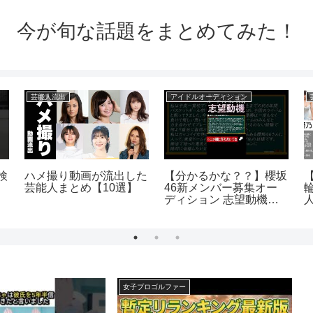
今が旬な話題をまとめてみた！
芸能人流出
アイドルオーディション
検
ハメ撮り動画が流出した
【分かるかな？？】櫻坂
芸能人まとめ【10選】
46新メンバー募集オー
ディション 志望動機の
具体例 #shorts
女子プロゴルファー