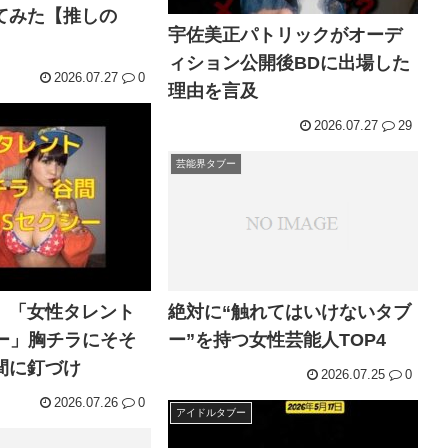
てみた【推しの
宇佐美正パトリックがオーデ
ィション公開後BDに出場した
2026.07.27
0
理由を言及
2026.07.27
29
芸能界タブー
】「女性タレント
絶対に“触れてはいけないタブ
シー」胸チラにそそ
ー”を持つ女性芸能人TOP4
間に釘づけ
2026.07.25
0
2026.07.26
0
アイドルタブー