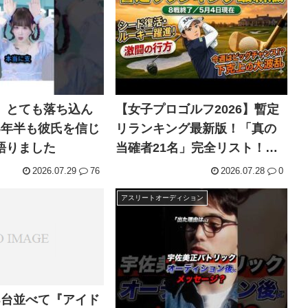
、とても落ち込ん
【女子プロゴルフ2026】暫定
5年半も彼氏を信じ
リランキング最新版！「真の
語りました
当確者21名」完全リスト！中
盤戦へのサバイバル＆一発逆
2026.07.29
76
2026.07.28
0
転のシナリオ
アスリートオーディション
3台並べて『アイド