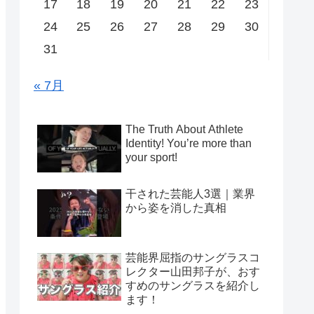
17
18
19
20
21
22
23
24
25
26
27
28
29
30
31
« 7月
The Truth About Athlete
Identity! You’re more than
your sport!
干された芸能人3選｜業界
から姿を消した真相
芸能界屈指のサングラスコ
レクター山田邦子が、おす
すめのサングラスを紹介し
ます！