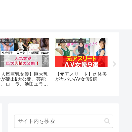
芸能人流出
アスリートセクシー
アイドルく
【人気巨乳女優】巨大乳
【元アスリート】肉体美
グラビ
輪が流出⁉️大公開。芸能
がヤバいΛV女優9選
り
人、ローラ、池田エライ
ザ