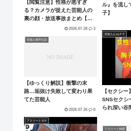
【閲覧注意】性格が悪すぎ
ル』を流し
る？カメラが捉えた芸能人の
子】
裏の顔・放送事故まとめ【浦
野モモ/永野芽郁/吉高由里
2026.07.28
3
子/Snow Man】
芸能人むねチラ
芸能人都市伝説
【ゆっくり解説】衝撃の末
路…垢抜け失敗して変わり果
【セクシー
てた芸能人
SNSセク
られ深い谷
2026.07.26
0
アスリートガチ
アスリート熱愛