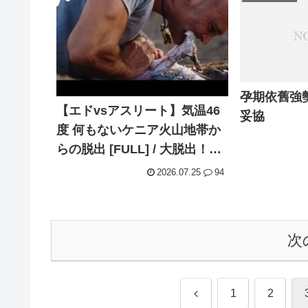
孕期依舊強
【エドvsアスリート】気温46
妥協
度 何もないケニア火山地帯か
らの脱出 [FULL] / 大脱出！サ
バイバルレース S3 (ディスカ
2026.07.25
94
バリーチャンネル)
次
前
1
2