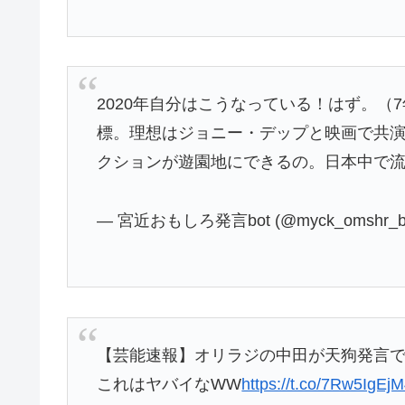
2020年自分はこうなっている！はず。（
標。理想はジョニー・デップと映画で共
クションが遊園地にできるの。日本中で流行
— 宮近おもしろ発言bot (@myck_omshr_b
【芸能速報】オリラジの中田が天狗発言で
これはヤバイなWW
https://t.co/7Rw5IgEj