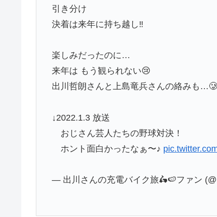
引き分け
決着は来年に持ち越し‼︎
楽しみだったのに…
来年は もう観られない😢
出川哲朗さんと上島竜兵さんの絡みも…
↓2022.1.3 放送
おじさん芸人たちの野球対決！
ホント面白かったなぁ〜♪
pic.twitter.
— 出川さんの充電バイク旅🛵🍉ファン (@ST_