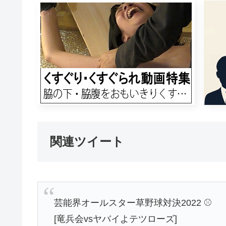
関連ツイート
芸能界オールスター草野球対決2022 ⚾️
[竜兵会vsヤバイよテツローズ]