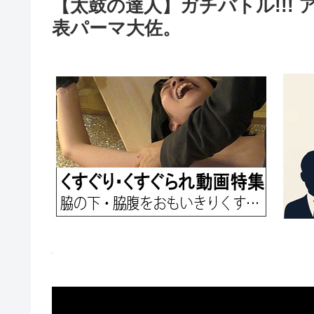
【太鼓の達人】ガチバトル!!! 
表パーマ大佐。