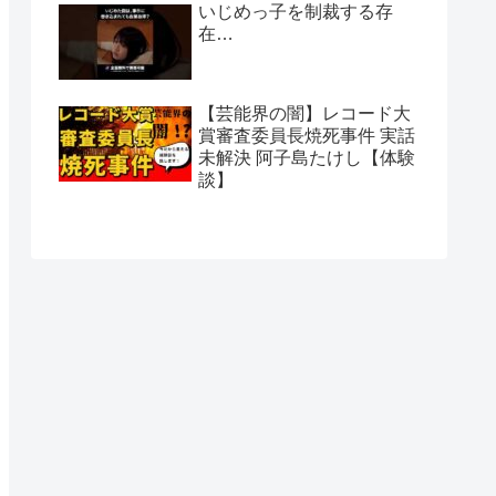
いじめっ子を制裁する存
在…
【芸能界の闇】レコード大
賞審査委員長焼死事件 実話
未解決 阿子島たけし【体験
談】