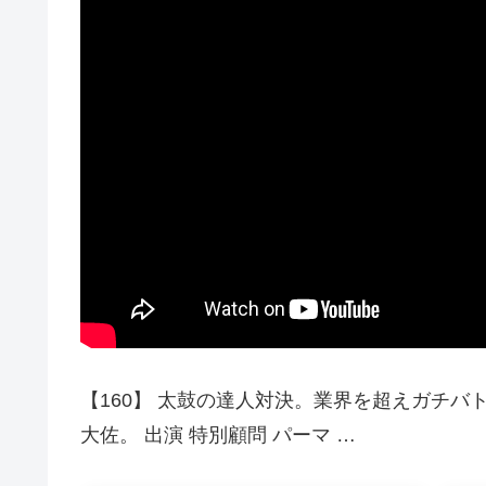
【160】 太鼓の達人対決。業界を超えガチバトル
大佐。 出演 特別顧問 パーマ …