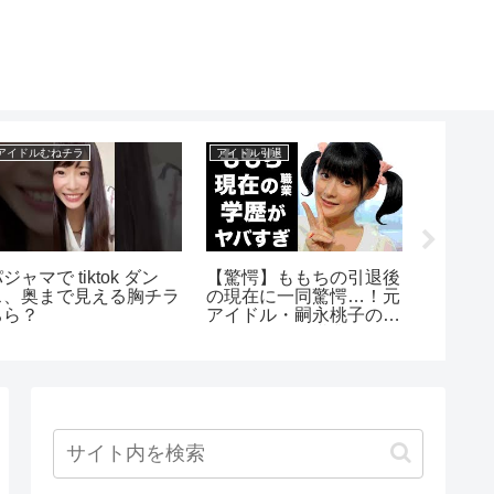
アイドルむねチラ
アイドル引退
アイドルブ
ジャマで tiktok ダン
【驚愕】ももちの引退後
【Tik
ス、奥まで見える胸チラ
の現在に一同驚愕…！元
胸チラ
ちら？
アイドル・嗣永桃子のま
首配信
さかの現在の職業や学歴
に驚きを隠せない…