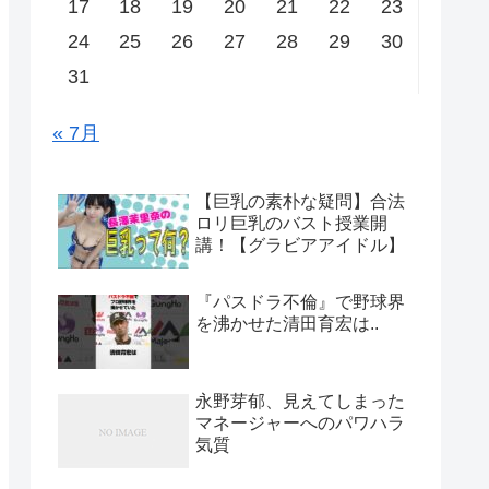
17
18
19
20
21
22
23
24
25
26
27
28
29
30
31
« 7月
【巨乳の素朴な疑問】合法
ロリ巨乳のバスト授業開
講！【グラビアアイドル】
『パスドラ不倫』で野球界
を沸かせた清田育宏は..
永野芽郁、見えてしまった
マネージャーへのパワハラ
気質