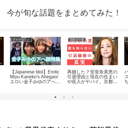
今が旬な話題をまとめてみた！
アイドルエロ
芸能人引退
【Japanese Idol】Erotic
再婚した？安室奈美恵の
パ
」
Miyu Kaneko's Ahegao/
引退理由と現在の住まい
エロい金子みゆのアへ顔
や収入がヤバイ。京都の
特集(Tictok編)
スーパーでの目撃情報や
西茂弘との関係は？