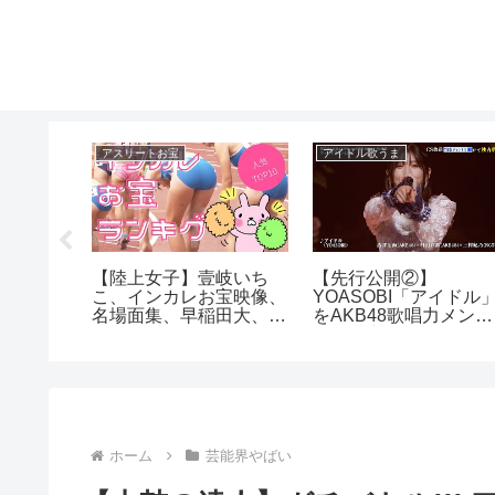
アスリートお宝
アイドル歌うま
ルくすぐ
【陸上女子】壹岐いち
【先行公開②】
こ、インカレお宝映像、
YOASOBI「アイドル
名場面集、早稲田大、立
をAKB48歌唱力メンバ
命館
ーが全力披露！
ホーム
芸能界やばい