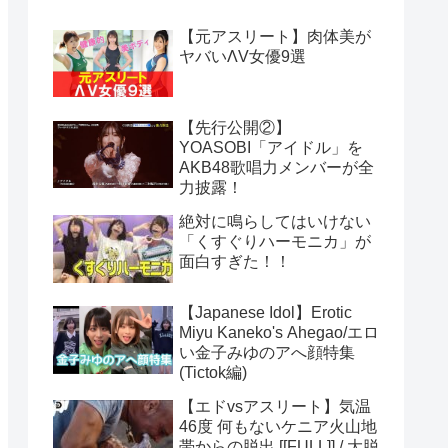
【元アスリート】肉体美が
ヤバいΛV女優9選
【先行公開②】
YOASOBI「アイドル」を
AKB48歌唱力メンバーが全
力披露！
絶対に鳴らしてはいけない
「くすぐりハーモニカ」が
面白すぎた！！
【Japanese Idol】Erotic
Miyu Kaneko's Ahegao/エロ
い金子みゆのアへ顔特集
(Tictok編)
【エドvsアスリート】気温
46度 何もないケニア火山地
帯からの脱出 [[FULL]] / 大脱