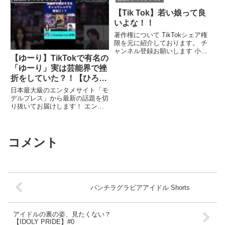
【Tik Tok】若い娘って良
いよな！！
著作権について TikTokシェア権
限を元に紹介しております。 チ
ャンネル登録お願いします 小林
【ゆーり】TikTokで有名の
恵美、 ...関連ツイート
「ゆーり」実は芸能界で挫
折をしていた？！【ひろゆ
き 西村ほのか】
日本最大級のエンタメサイト「モ
【modelpress】 #Shorts
デルプレス」から最新の話題を切
り抜いてお届けします！ エンタ
メトレンド情報を知りたい方は
...関連ツイート
コメント
パンチラグラビアアイドル Shorts
アイドルの裏の姿、見たくない？
【IDOLY PRIDE】#0