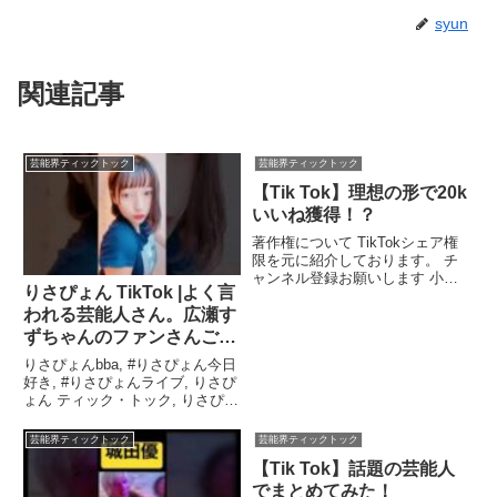
syun
関連記事
芸能界ティックトック
芸能界ティックトック
【Tik Tok】理想の形で20k
いいね獲得！？
著作権について TikTokシェア権
限を元に紹介しております。 チ
ャンネル登録お願いします 小林
りさぴょん TikTok |よく言
恵美、 ...関連ツイート
われる芸能人さん。広瀬す
ずちゃんのファンさんごめ
んなさい🙇🏻‍♀️🙇🏻‍♀️#ほぼ同
りさぴょんbba, #りさぴょん今日
一人物 #広瀬すず#誕生日
好き, #りさぴょんライブ, りさぴ
ょん ティック・トック, りさぴょ
#19歳#りさぴょん#おすす
んtwitter, りさぴょん ゲップ.関連
め
ツイート
芸能界ティックトック
芸能界ティックトック
【Tik Tok】話題の芸能人
でまとめてみた！