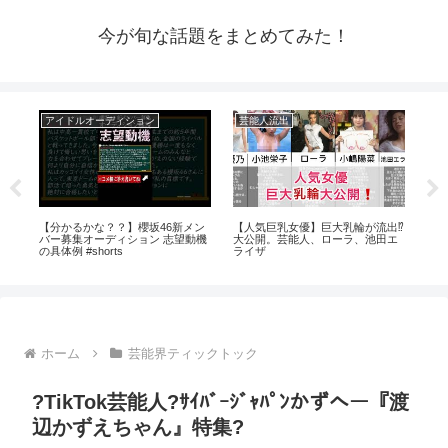
今が旬な話題をまとめてみた！
アイドルオーディション
芸能人流出
ア
係
【分かるかな？？】櫻坂46新メン
【人気巨乳女優】巨大乳輪が流出⁉️
【
#生
バー募集オーディション 志望動機
大公開。芸能人、ローラ、池田エ
の具体例 #shorts
ライザ
ホーム
芸能界ティックトック
?TikTok芸能人?ｻｲﾊﾞｰｼﾞｬﾊﾟﾝかずへー『渡
辺かずえちゃん』特集?