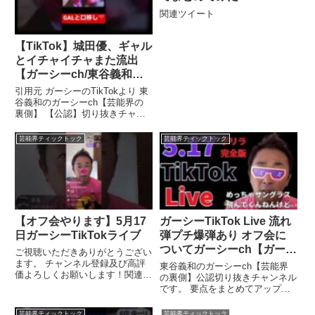
関連ツイート
【TikTok】城田優、ギャル
とイチャイチャまた流出
【ガーシーch/東谷義和】
#shorts
引用元 ガーシーのTikTokより 東
谷義和のガーシーch【芸能界の
裏側】 【公認】切り抜きチャン
ネルです！ 全体公開動画は ...関
連ツイート
芸能界ティックトック
芸能界ティックトック
【オフ会やります】5月17
ガーシーTikTok Live 流れ
日ガーシーTikTokライブ
弾プチ爆弾あり オフ会に
ついてガーシーch【ガーシ
ご視聴いただきありがとうござい
ー切り抜き】
ます。 チャンネル登録及び高評
東谷義和のガーシーch【芸能界
価よろしくお願いします！関連ツ
の裏側】公認切り抜きチャンネル
イート
です。 要点をまとめてアップし
ていきます。 宜しくお願い致し
...関連ツイート
芸能界ティックトック
芸能界ティックトック