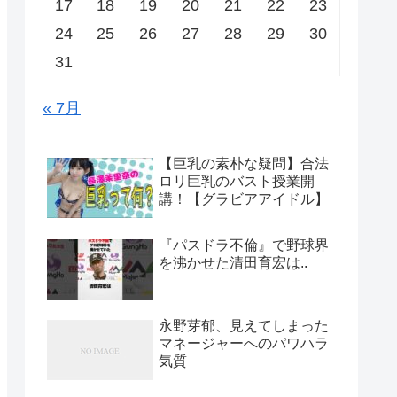
17
18
19
20
21
22
23
24
25
26
27
28
29
30
31
« 7月
【巨乳の素朴な疑問】合法
ロリ巨乳のバスト授業開
講！【グラビアアイドル】
『パスドラ不倫』で野球界
を沸かせた清田育宏は..
永野芽郁、見えてしまった
マネージャーへのパワハラ
気質