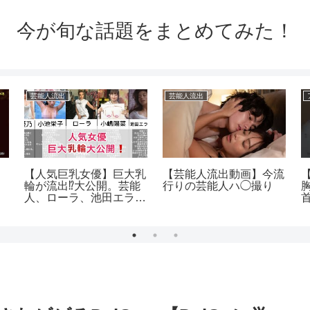
今が旬な話題をまとめてみた！
芸能人流出
芸能人流出
【人気巨乳女優】巨大乳
【芸能人流出動画】今流
【
」
輪が流出⁉️大公開。芸能
行りの芸能人ハ◯撮り
人、ローラ、池田エライ
ザ