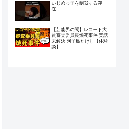
いじめっ子を制裁する存
在…
【芸能界の闇】レコード大
賞審査委員長焼死事件 実話
未解決 阿子島たけし【体験
談】