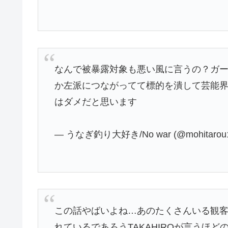
なんで被暴露対象も悪い風に言うの？ガ
か左派につながってて標的を潰して芸能
はダメだと思います
— うなぎ釣り大好き/No war (@mohitarou
この話やばいよね…あのたくさんいる観
れているであろうTAKAHIROが言うほ