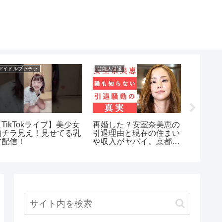
アイドルブラチラ
芸能人引退
アイドル浮
TikTokライブ】美少女
再婚した？安室奈美恵の
じんたん
胸チラ見え！見せてる乳
引退理由と現在の住まい
気して
首配信！
や収入がヤバイ。京都の
【まど
スーパーでの目撃情報や
西茂弘との関係は？