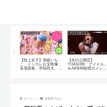
アスリートお宝
アイドル歌うま
k ダン
【陸上女子】壹岐いち
【先行公開②】
る胸チラ
こ、インカレお宝映像、
YOASOBI「アイドル
名場面集、早稲田大、立
をAKB48歌唱力メンバ
命館
ーが全力披露！
ホーム
芸能界やばい