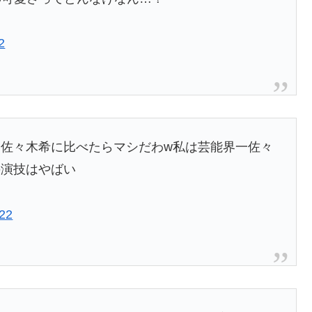
2
佐々木希に比べたらマシだわw私は芸能界一佐々
の演技はやばい
022