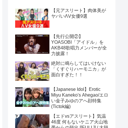
【元アスリート】肉体美が
ヤバいΛV女優9選
【先行公開②】
YOASOBI「アイドル」を
AKB48歌唱力メンバーが全
力披露！
絶対に鳴らしてはいけない
「くすぐりハーモニカ」が
面白すぎた！！
【Japanese Idol】Erotic
Miyu Kaneko's Ahegao/エロ
い金子みゆのアへ顔特集
(Tictok編)
【エドvsアスリート】気温
46度 何もないケニア火山地
帯からの脱出 [[FULL]] / 大脱