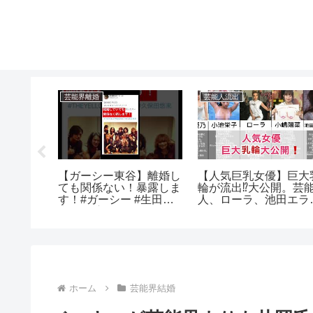
芸能界離婚
芸能人流出
イボ透テ
【ガーシー東谷】離婚し
【人気巨乳女優】巨大
ても関係ない！暴露しま
輪が流出⁉️大公開。芸
す！#ガーシー #生田斗
人、ローラ、池田エラ
真#三浦翔平
ザ
ホーム
芸能界結婚