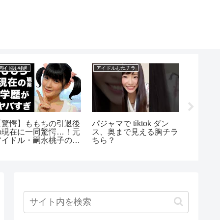
アイドル引退
アイドルむねチラ
アイドルハ
【驚愕】ももちの引退後
パジャマで tiktok ダン
【山口
の現在に一同驚愕…！元
ス、奥まで見える胸チラ
証動画
アイドル・嗣永桃子のま
ちら？
さかの現在の職業や学歴
に驚きを隠せない…