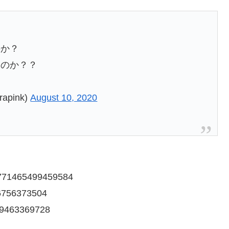
のか？
なのか？？
apink)
August 10, 2020
91771465499459584
76756373504
409463369728