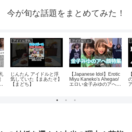
今が旬な話題をまとめてみた！
アイドル浮気
アイドルエロ
乳
じんたん アイドルと浮
【Japanese Idol】Erotic
能
気していた【まあたそ】
Miyu Kaneko's Ahegao/
イ
【まどち】
エロい金子みゆのアへ顔
特集(Tictok編)