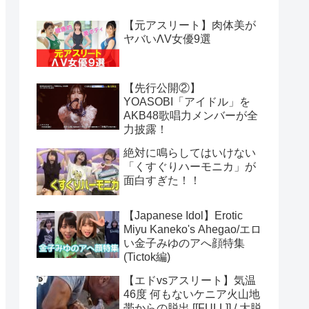
【元アスリート】肉体美が
ヤバいΛV女優9選
【先行公開②】
YOASOBI「アイドル」を
AKB48歌唱力メンバーが全
力披露！
絶対に鳴らしてはいけない
「くすぐりハーモニカ」が
面白すぎた！！
【Japanese Idol】Erotic
Miyu Kaneko's Ahegao/エロ
い金子みゆのアへ顔特集
(Tictok編)
【エドvsアスリート】気温
46度 何もないケニア火山地
帯からの脱出 [[FULL]] / 大脱