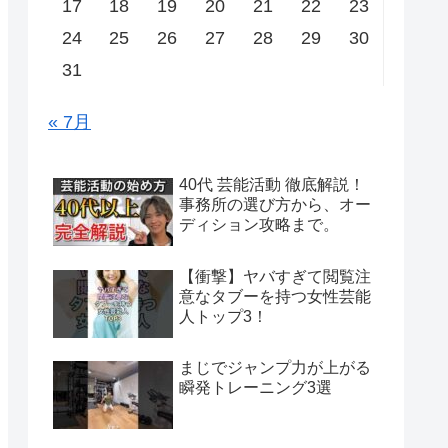
17
18
19
20
21
22
23
24
25
26
27
28
29
30
31
« 7月
40代 芸能活動 徹底解説！
事務所の選び方から、オー
ディション攻略まで。
【衝撃】ヤバすぎて閲覧注
意なタブーを持つ女性芸能
人トップ3！
まじでジャンプ力が上がる
瞬発トレーニング3選