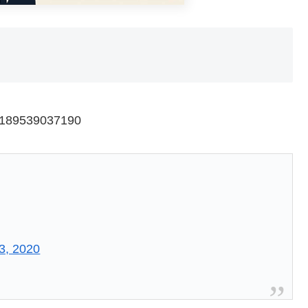
88189539037190
3, 2020