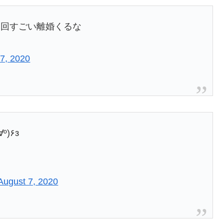
一回すごい離婚くるな
7, 2020
おめでとうございますε٩(º∀º)۶з
August 7, 2020