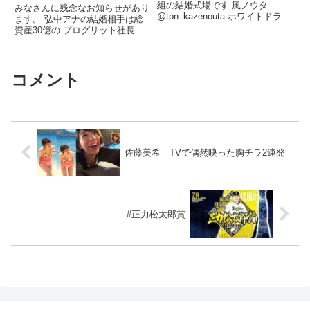
般男性です
組の結婚式場です 風ノウタ
みなさんに残念なお知らせがあり
@tpn_kazenouta ホワイトドラマ
ます。 弘中アナの結婚相手は総
@tpn_whitedrama 見学予約 ...関
資産30億の プログリット社長で
連ツイート
したー！ 本シリーズ ...関連ツイ
ート
コメント
佐藤美希 TVで偶然映った胸チラ2連発
#正力松太郎賞