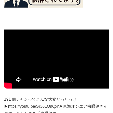
191 個チャンってこんな大変だったっけ
▶︎https://youtu.be/Sr361OnQxnA 東海オンエア虫眼鏡さん