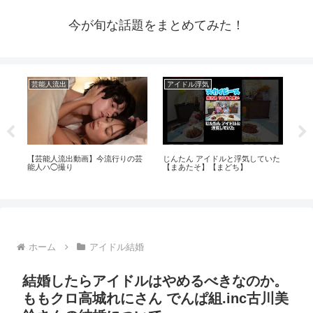
今が旬な話題をまとめてみた！
芸能人流出
アイドル浮気
芸
ぎ
【芸能人流出動画】今流行りの芸
じんたん アイドルと浮気していた
再
能人ハ◯撮り
【まあたそ】【まどち】
と
京
茂
ホーム
アイドル結婚
結婚したらアイドルはやめるべきなのか。
ももクロ高城れにさん でんぱ組.inc古川美