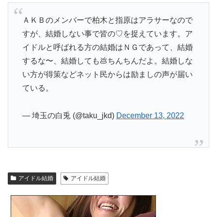
ＡＫＢのメンバーで柏木と指原はアラサーなので
すが、結婚しない事で皆の♡を捉えています。ア
イドルと呼ばれる方の結婚はＮＧであって、結婚
するな〜、結婚しても💩ちんちんだよ。結婚しな
い方が得策などネット民からは励ましの声が届い
ている。
— 埼玉の白兎 (@taku_jkd)
December 13, 2022
アイドル結婚
アイドル結婚