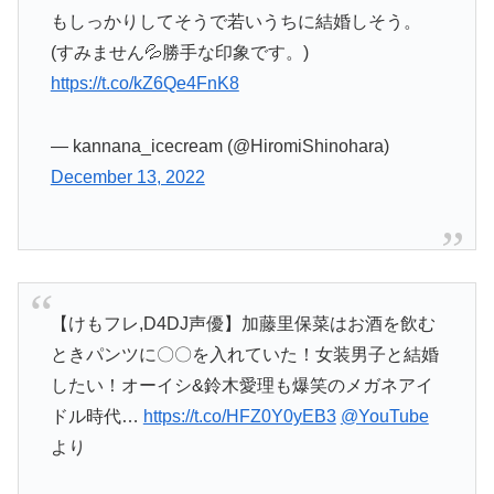
もしっかりしてそうで若いうちに結婚しそう。
(すみません💦勝手な印象です。)
https://t.co/kZ6Qe4FnK8
— kannana_icecream (@HiromiShinohara)
December 13, 2022
【けもフレ,D4DJ声優】加藤里保菜はお酒を飲む
ときパンツに〇〇を入れていた！女装男子と結婚
したい！オーイシ&鈴木愛理も爆笑のメガネアイ
ドル時代…
https://t.co/HFZ0Y0yEB3
@YouTube
より