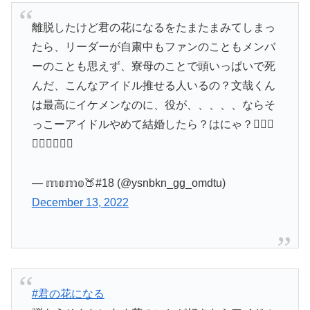
離脱したけど君の花になるをたまたまみてしまっ
たら、リーダーが自粛中もファンのこともメンバ
ーのことも思えず、寮母のことで頭いっぱいで死
んだ、こんなアイドル推せる人いるの？文哉くん
は最高にイケメンなのに、役が、、、、、ならそ
っこーアイドルやめて結婚したら？はにゃ？🧏🏻‍♀️
🧏🏻‍♀️🧏🏻‍♀️
— 𝕞𝕠𝕞𝕠🍑#18 (@ysnbkn_gg_omdtu)
December 13, 2022
#君の花になる