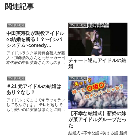
関連記事
アイドル結婚
アイドル結婚
中田英寿氏が現役アイドル
の結婚を斬る！？~イシバ
システム~comedy
videos~
アイドルヲタク兼特典会芸人が芸
人・加藤浩次さんと元サッカー日
チャート逆走アイドルの結
本代表の中田英寿さんのものまね
婚
をしてみました！ スッキリでで
んぱ組の古川...関連ツイート
アイドル結婚
アイドル結婚
＃21 元アイドルの結婚は
あり？なし？
アイドルってまじでキラッキラッ
してるんですよ。 テレビ越しで
も可愛いのに実物はほんとに同じ
【不幸な結婚式】新婦の妹
人間なのか疑うくらいに笑 アイ
ドルといえば...関連ツイート
が某アイドルグループだっ
た
結婚式 #不幸な話 #笑える話 新婦