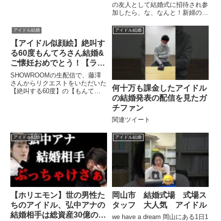
の友人として結婚式に招待され参
加したら、な、なんと！新婦の妹
が某アイドルグループの ...関連
ツイート
アイドル結婚
アイドル結婚
【アイドル似顔絵】絶叫す
る60度もんてろさん結婚&
ご懐妊おめでとう！【ライ
ブドローイング】
SHOWROOMの生配信で、藤澤
さんからリクエストをいただいた
何十万も課金したアイドル
【絶叫する60度】の【もんて
の結婚発表の配信を見たガ
ろ】さんを描かせていただきまし
た！そのアーカイブとなり...関連
チファン
ツイート
関連ツイート
アイドル結婚
アイドル結婚
【ホリエモン】世の男性た
岡山市 結婚式場 式場ス
ちのアイドル、弘中アナの
タッフ 大人気 アイドル
結婚相手は総資産30億の一
we have a dream 岡山にある1日1