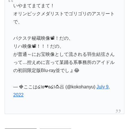
いやまてまてまて！
オリンピックメダリストでゴリゴリのアスリート
で、
バクステ秘蔵映像📽！だの、
リハ映像📽！！！だの、
が普通～にお宝映像として流される羽生結弦さん
って…控えめに言って某踊る系事務所のアイドル
の初回限定版Blu-ray並でしょ😂
— 🍓ここは໒꒱ʚ❤︎ɞ໒꒱🍮🥟 (@kokohanyu)
July 9,
2022