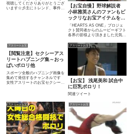
視聴してくださりありがとうござ
【お宝自慢】野球解説者
います☆彡主にトレンド、事件事
小林雅英さんのファンもビ
故、そして個人的に気になった事
を簡潔に観...関連ツイート
ックリなお宝アイテムをご
紹介！
「HEARTS AS ONE」プロジェ
クト賛同者からのムービーギフト
各界の皆様より頂きました元気に
なるバラエティ動画を紹介して
...関連ツイート
アスリートお宝
アスリートお宝
【閲覧注意】セクシーアス
リートハプニング集～おっ
ぱいポロリ他
スポーツ全般のハプニング画像を
集めて発信するチャンネルです
【お宝】 浅尾美和 試合中
女性アスリートのお宝セクシー写
に巨乳ポロリ！
真集!!最近では美人で可愛い選手
も多く、有名.....関連ツイート
関連ツイート
アスリートお宝
アスリートお宝