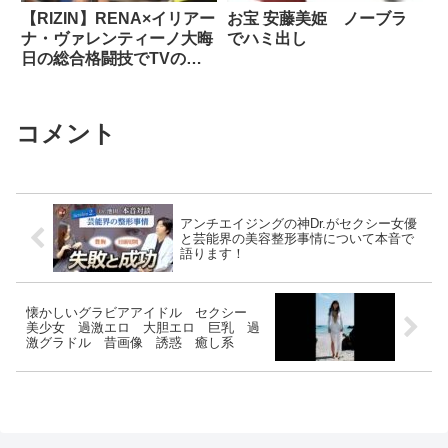
【RIZIN】RENA×イリアー
お宝 安藤美姫 ノーブラ
ナ・ヴァレンティーノ大晦
でハミ出し
日の総合格闘技でTVの前
のお茶の間が凍りついた瞬
間
コメント
アンチエイジングの神Dr.がセクシー女優
と芸能界の美容整形事情について本音で
語ります！
懐かしいグラビアアイドル セクシー
美少女 過激エロ 大胆エロ 巨乳 過
激グラドル 昔画像 誘惑 癒し系