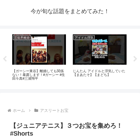
今が旬な話題をまとめてみた！
芸能界離婚
アイドル浮気
芸
カ
【ガーシー東谷】離婚しても関係
じんたん アイドルと浮気していた
透か
ない！暴露します！#ガーシー #生
【まあたそ】【まどち】
田斗真#三浦翔平
ホーム
アスリートお宝
【ジュニアテニス】３つお宝を集めろ！
#Shorts