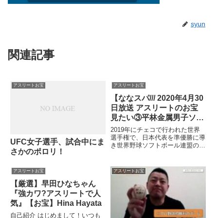
syun
関連記事
アスリートお宝
アスリートお宝
【ななスパ/// 2020年4月30
日放送 アスリートのお宝
見たい③平林金属男子ソフ
トボール部 松田光選手】
2019年にチェコで行われた世界
選手権で、日本代表を準優勝に導
UFC女子選手、試合中にま
き世界野球ソフトボール連盟の最
さかのポロリ！
優秀選手に選ばれた松田選手。お
宝を見せてもらいました！関連ツ
イート
アスリートお宝
アスリートお宝
【厳選】早田ひなちゃん
『強カワ?アスリートで人
気』【お宝】Hina Hayata
自己紹介 はじめまして！いつも