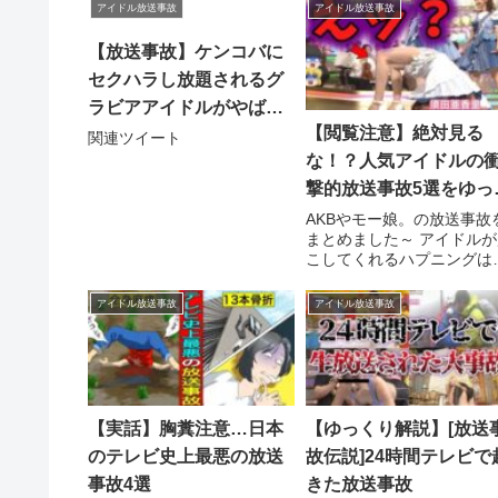
アイドル放送事故
アイドル放送事故
【放送事故】ケンコバに
セクハラし放題されるグ
ラビアアイドルがやばす
【閲覧注意】絶対見る
ぎる
関連ツイート
な！？人気アイドルの
撃的放送事故5選をゆっ
り解説
AKBやモー娘。の放送事故
まとめました～ アイドルが
こしてくれるハプニングは
せを呼ぶね～ チャンネル登
録・高評価をし ...関連ツイ
アイドル放送事故
アイドル放送事故
ト
【実話】胸糞注意…日本
【ゆっくり解説】[放送
のテレビ史上最悪の放送
故伝説]24時間テレビで
事故4選
きた放送事故