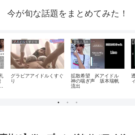
今が旬な話題をまとめてみた！
アイドルくすぐり
芸能人流出
乳
グラビアアイドルくすぐ
拡散希望 jKアイドル
能
り
神の喘ぎ声 坂本瑞帆
イ
流出