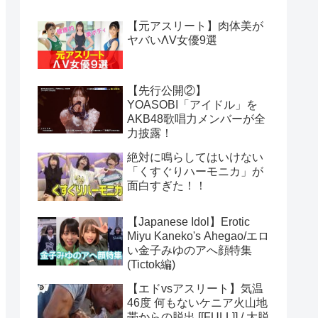
【元アスリート】肉体美が
ヤバいΛV女優9選
【先行公開②】
YOASOBI「アイドル」を
AKB48歌唱力メンバーが全
力披露！
絶対に鳴らしてはいけない
「くすぐりハーモニカ」が
面白すぎた！！
【Japanese Idol】Erotic
Miyu Kaneko's Ahegao/エロ
い金子みゆのアへ顔特集
(Tictok編)
【エドvsアスリート】気温
46度 何もないケニア火山地
帯からの脱出 [[FULL]] / 大脱