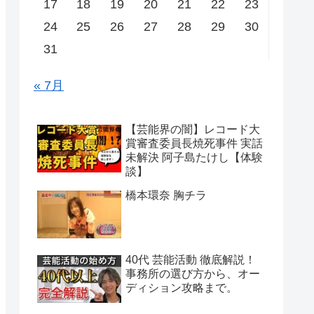
17
18
19
20
21
22
23
24
25
26
27
28
29
30
31
« 7月
【芸能界の闇】レコード大
賞審査委員長焼死事件 実話
未解決 阿子島たけし【体験
談】
橋本環奈 胸チラ
40代 芸能活動 徹底解説！
事務所の選び方から、オー
ディション攻略まで。