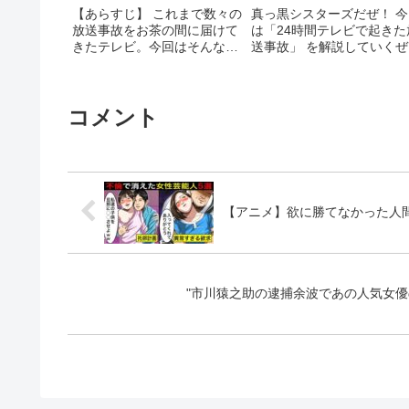
【あらすじ】 これまで数々の
真っ黒シスターズだぜ！ 今
放送事故をお茶の間に届けて
は「24時間テレビで起きた
きたテレビ。今回はそんなテ
送事故」 を解説していくぜ
レビ史上最悪といわれる放送
っ！ 楽しんでいってね！関
事故を4つご ...関連ツイート
ツイート
コメント
【アニメ】欲に勝てなかった人
"市川猿之助の逮捕余波であの人気女優