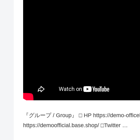
『グループ / Group』 □ HP https://demo-officeb
https://demoofficial.base.shop/ □Twitter …