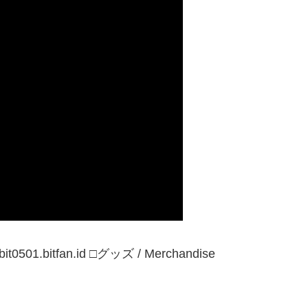
it0501.bitfan.id □グッズ / Merchandise