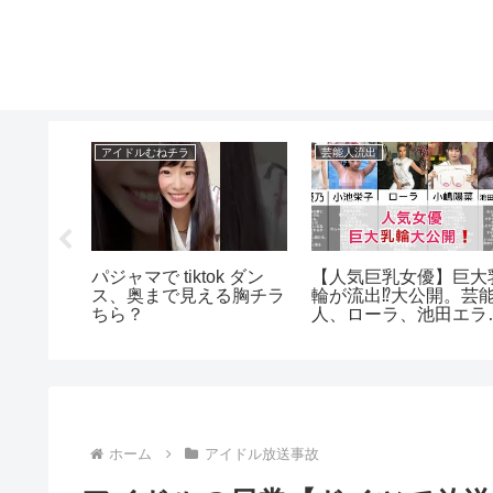
アイドルむねチラ
芸能人流出
の引退後
パジャマで tiktok ダン
【人気巨乳女優】巨大
愕…！元
ス、奥まで見える胸チラ
輪が流出⁉️大公開。芸
桃子のま
ちら？
人、ローラ、池田エラ
業や学歴
ザ
い…
ホーム
アイドル放送事故