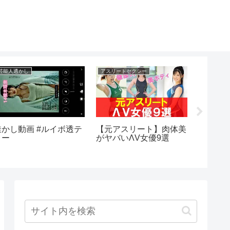
芸能人透かし
アスリートセクシー
芸能界離婚
透かし動画 #ルイボ透テ
【元アスリート】肉体美
【ガー
ィー
がヤバいΛV女優9選
ても関
す！#ガ
真#三浦