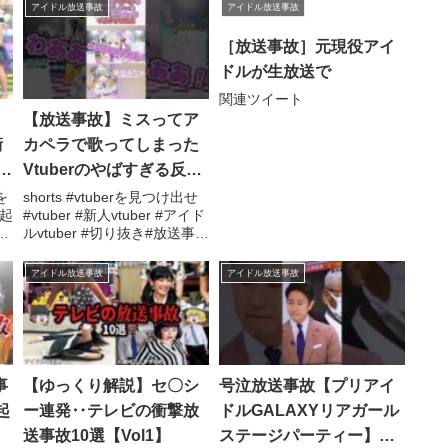
アイドル放送事故
アイドル放送事故
［放送事故］元現役アイ
ドルが生放送で
関連ツイート
【放送事故】ミスってア
衝
カペラで歌ってしまった
く
Vtuberのやばすぎる反応
#shorts #vtuberを見つけ
を
shorts #vtuberを見つけ出せ
起
#vtuber #新人vtuber #アイド
出せ #vtuber #新人
幸
ルvtuber #切り抜き#放送事
vtuber #アイドルvtuber
故.関連ツイート
#切り抜き
ー
アイドル放送事故
アイドル放送事故
事
【ゆっくり解説】セ〇シ
号泣放送事故【プリアイ
起
ー連発‥テレビの衝撃放
ドルGALAXYリアガール
送事故10選【Vol1】
ステージパーティー】