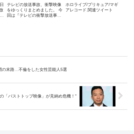
【VTuberプリアイドル
日
テレビの放送事故、衝撃映像
ホロライブ/プリキュア/マギ
放
をゆっくりまとめました。 今
アレコード.関連ツイート
GALAXYリアガールプロ
回は『テレビの衝撃放送事故
ジェクトステージパーテ
連
10選』についてまとめまし
ィー】琴吹ゆめ/ホロライ
た！ ゆっくり ...関連ツイー
ト
ブ/キズナアイ/P丸様
間の末路…不倫をした女性芸能人5選
の「バストトップ映像」が見納め危機！"